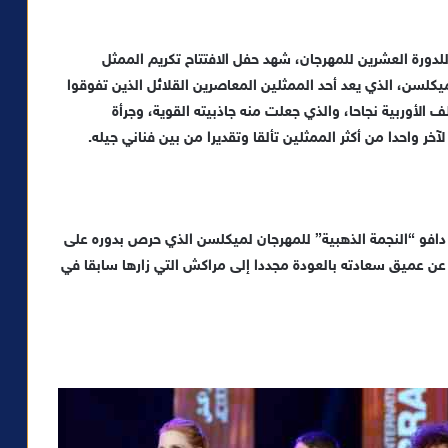
للدورة العشرين للمهرجان، شهد حفل الافتتاح تكريم الممثل
كلسن، الذي يعد أحد الممثلين المعاصرين القلائل الذين تفوقوا
الأوربية نجاحا، والذي جعلت منه جاذبيته القوية، وجرأة
لآخر واحدا من أكثر الممثلين تألقا وتقديرا من بين فناني جيله.
 دافو “النجمة الذهبية” للمهرجان لميكلسن الذي حرص بدوره على
 عن عميق سعادته بالعودة مجددا إلى مراكش التي زارها سابقا في