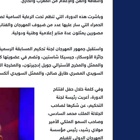
ب
والثقافة والفن والإعلام من المغرب والخارج.
ر
ي
وباشرت هذه الدورة، التي تنظم تحت الرعاية السامية لص
د
الحمراء التي سار عليها عدد من ضيوف المهرجان والفنان
ا
مصورين يمثلون عدة منابر إعلامية وطنية ودولية.
إ
ل
واستقبل جمهور المهرجان لجنة تحكيم المسابقة الرسمية لل
ك
جائزة الأوسكار، جيسيكا شاستين، وتضم في عضويتها كلا م
ت
والممثل والمخرج الأسترالي جويل إدجيرتون، والمخرجة ال
ر
السويدي المصري طارق صالح، والممثل السويدي ألكسندر 
و
ن
وفي كلمة خلال حفل افتتاح
ي
الدورة، أعربت رئيسة لجنة
ا
التحكيم، عن شكرها لصاحب
الجلالة الملك محمد السادس،
وصاحب السمو الملكي الأمير
مولاي رشيد، رئيس مؤسسة
المهرجان الدولي للفيلم