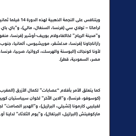
ويتنافس على النجمة
لراماتا – تولاي سي (فرنسا، السنغال، مالي)، و”باي باي 
و”مدينة الرياح” لخاكفادولام بوريف-أوشير (فرنسا، منغولي
رازاناجاونا (فرنسا، مدغشقر، موريشيوس، ألمانيا، جنوب إفر
لأونا كونجاك (البوسنة والهرسك، كرواتيا، صربيا، فرنسا
مصر، السعودية، قطر).
كما يتعلق الأمر بأفلام “عصابات” لكمال الأزرق (المغرب، 
(كوسوفو، فرنسا)، و”الابن الآخر” لخوان سيباستيان كويبرا
لفيليبي كارمونا (تشيلي، البرازيل)، و”الهدير الصامت” لج
ماركوفيتش (البرازيل، البرتغال)، و”يوم الثلاثاء” لداينا أ