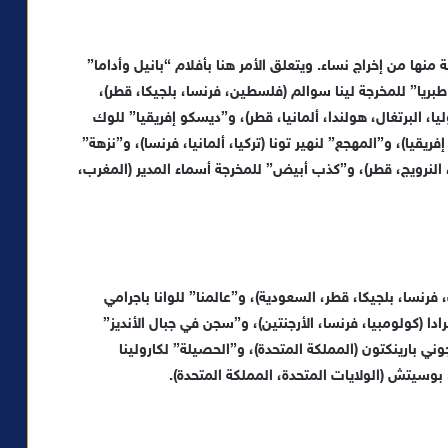
 الذهبية لهذه الدورة 14 فيلما ثمانية منها من إخراج نساء. ويتعلق الأمر هنا بأفلام “بانيل وأداما”
طبريا” للمخرجة لينا سوالم (فلسطين، فرنسا، بلجيكا، قطر)،
ا، البرتغال، هولندا، ألمانيا، قطر)، و”ديسكو إفريقيا” للوك
يقيا)، و”المهجع” لنهير تونا (تركيا، ألمانيا، فرنسا)، و”نزهة”
، النرويج، قطر)، و”كذب أبيض” للمخرجة أسماء المدير (المغرب،
فرنسا، بلجيكا، قطر، السعودية)، و”عالمنا” للوانا باجرامي
دا (كولومبيا، فرنسا، الأرجنتين)، و”سجن في جبال الأنديز”
وني بارينكتون (المملكة المتحدة)، و”الحصيلة” لكارولينا
و. بوسيتش (الولايات المتحدة، المملكة المتحدة).