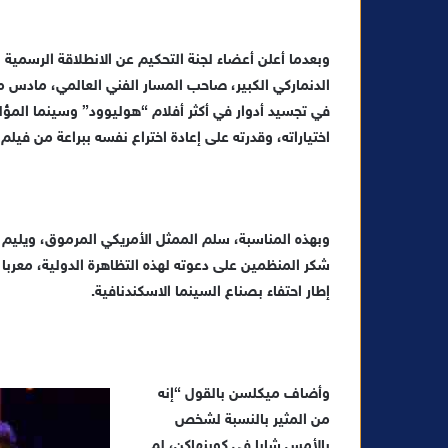
وبعدما أعلن أعضاء لجنة التحكيم عن الانطلاقة الرسمية 
الدنماركي الكبير، صاحب المسار الفني العالمي، مادس مي
في تجسيد أدوار في أكثر أفلام “هوليوود” وسينما المؤلف 
اختياراته، وقدرته على إعادة اختراع نفسه ببراعة من فيلم 
وبهذه المناسبة، سلم الممثل الأمريكي المرموق، ويليم
شكر المنظمين على دعوته لهذه التظاهرة الدولية، معربا
إطار احتفاء بصناع السينما الاسكندنافية.
وأضاف ميكلسن بالقول “إنه
من المثير بالنسبة لشخص
بالأمس شابا في كوبنهاكن، لم