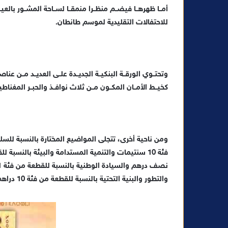
أمــا ظهرهــا فيضــم منظــرا منمقــا لســاحة المشــور با
ا
للاحتفالات التقليدية لموسم طانطان.
وتحتــوي الورقــة البنكيــة الجديــدة علــى العديــد مــن عناص
كخيــط الأمــان المكــون مــن ثلاث نوافــذ والحبــر المغناط
ومن ناحية أخرى، تتجلى المواضيع المختارة بالنسبة للسل
والتطور والبنية التحتية بالنسبة للقطعة من فئة 10 دراهم.