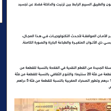
لعيــون والطريق السريع الرابط بين تزنيت والداخلة فضلا عن تجسيد
ــر الأمــان الموافقــة لأحــدث التكنولوجيــات فــي هــذا المجــال،
يســي ذي الألــوان المتغيــرة والطباعة البارزة والصورة الكامنة.
سلة الجديدة من القطع النقدية في الفلاحة بالنسبة للقطعة من
فئة 10 سنتيمات والتنمية المستدامة والبيئة بالنسبة للقطعة من فئة 20 سنتيما؛ والتنوع الثقافي بالنسبة للقطعة من فئة
نصف درهم والسيادة الوطنية بالنسبة للقطعة من فئة 1 درهم وتطور الصحراء المغربية بالنسبة للقطعة من فئة 5 دراهم