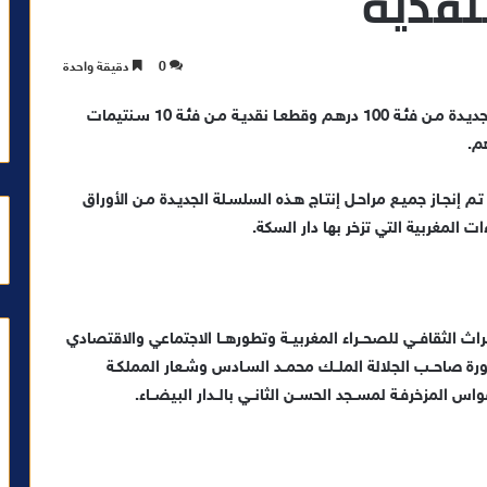
نقدية
0
دقيقة واحدة
طرح بنــك المغــرب للتــداول، اليوم الجمعة، ورقـة بنكيـة جديـدة مـن فئـة 100 درهـم وقطعـا نقديـة مـن فئـة 10 سـنتيمات
إنجـاز جميـع مراحـل إنتـاج هـذه السلسـلة الجديـدة مـن الأوراق
 المغربية التي تزخر بها دار السكة.
نكيــة الجديدة، مــن فئــة 100 درهــم ، التــراث الثقافــي للصحــراء المغربيــة وتطورهــا الاجتماعي والاقتصادي
 صــورة صاحــب الجلالة الملــك محمــد السـادس وشـعار المملكـة
المزخرفـة لمســجد الحســن الثانــي بالــدار البيضــاء.