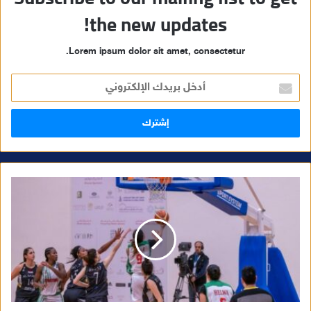
the new updates!
Lorem ipsum dolor sit amet, consectetur.
أ
د
خ
ل
ب
ر
ي
د
ك
ا
ل
إ
ل
ك
ت
ر
و
ن
ي