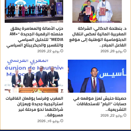
د. بنطلحة الدكالي: الشراكة
حزب الأصالة والمعاصرة يطلق
المغربية المالية تعكس انتقال
منصته الرقمية الجديدة “AM+
الدبلوماسية الوطنية إلى موقع
MEDIA” للتحليل السياسي
الفاعل المبادر..
والتفسير والديكريبتاج السياسي
يوليو 28, 2026
يوليو 22, 2026
حصيلة حنيش تعزز موقعه في
المغرب وفرنسا يوقعان اتفاقيات
حسابات “البام” للاستحقاقات
استراتيجية جديدة ويعززان
التشريعية..
شراكتهما نحو مرحلة غير
مسبوقة..
يوليو 22, 2026
يوليو 16, 2026