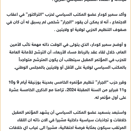
د
ا
وأكد سمير كودار عضو المكتب السياسي لحزب “التراكتور” في اعقاب
إ
الاجتماع ، أنه لا يمكن أن يقود “الجرار” شخص لم يسبق له أن كان في
ل
ك
صفوف التنظيم الحزبي لولاية او ولايتين .
ت
ر
و أوضح سمير كودار، الذي يتولى في الوقت ذاته مهمة نائب الأمين
و
العام، خلال لقاء عقد بالرباط مساء الأربعاء، أن الترشح للأمانة العامة
ن
للحزب في المؤتمر المقبل سيتطلب أن يكون المترشح متواجداً
ي
بالمكتب السياسي لولاية على الأقل أو ولايتين بالمجلس الوطني.
ا
وقرر حزب “الجرار” تنظيم مؤتمره الخامس بمدينة بوزنيقة أيام 9 و10
و11 فبراير من السنة المقبلة 2024، تزامنا مع الذكرى الخامسة عشرة
على أول مؤتمر له.
واستبعد بنسعيد عضو المكتب السياسي أن يشهد المؤتمر المقبل
خلافات و تجاذبات سياسية داخلية مشيرا في الان ذاته ان اللقاء
المرتقب سيكون بمثابة فرصة احتفالية، مشيرا الى غياب اي خلافات