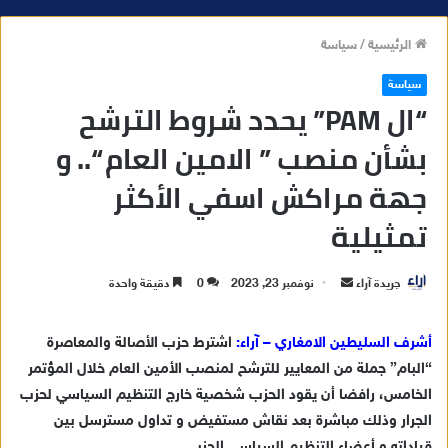
الرئيسية
/
سياسة
سياسة
“ال PAM” يحدد شروط الترشح
بشأن منصب ” الامين العام “.. و
جهة مراكش اسفي الأكثر
تمثيلية
جريدة آراء
أ
نوفمبر 23, 2023
0
دقيقة واحدة
ر
س
أشرف السليطين الامغاري – آراء:
اشترط حزب الأصالة والمعاصرة
ل
“البام” جملة من المعايير للترشح لمنصب الأمين العام خلال المؤتمر
ب
الخامس، رافضا أن يقود الحزب شخصية خارج التنظيم السياسي لحزب
ر
الجرار وذلك مباشرة بعد نقاش مستفيض و تداول مسترسل بين
ي
قياداته و أعضاء التنظيم السياسي الحزبي .