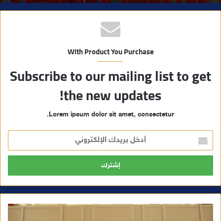
With Product You Purchase
Subscribe to our mailing list to get
the new updates!
Lorem ipsum dolor sit amet, consectetur.
أ
د
خ
ل
ب
ر
ي
د
ك
ا
ل