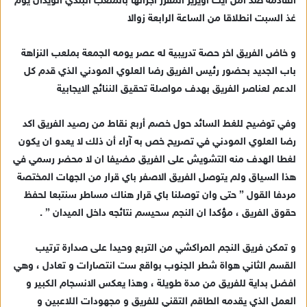
القادمة ضد امل ايت اويرير المقرر اجرائها بالملعب البلدي الويدان يوم
إ
غذ السبت انطلاقا من الساعة الرابعة زوالا
ل
ك
ت
و خاض الفريق اخر حصة تدريبية له عصر يومه الجمعة بملعب النزاهة
ر
باب الجديد بحضور رئيس الفريق رضا العلوي المودني الذي قدم كل
و
الدعم لعناصر الفريق بهدف مواصلة تحقيق الننائج الايجابية
ن
ي
وفي توضيح للغط السائد حول خصم أربع نقاط من رصيد الفريق اكد
ا
رضا العلوي المودني في تصريح خص به آراء أن ذلك لا يعدو ان يكون
لغطا الهدف منه التشويش على الفريق مضيفا ان لا محضر رسمي في
هذا السياق ولم يتوصل الفريق الاصفر باي قرار من الجهات المختصة
مردفا القول ” حتى وان توصلنا باي قرار هناك مساطر سنتبعا لحفظ
حقوق الفريق ، مؤكدا ان النجم سحيسم نتائجه داخل الميدان ” .
و تمكن فريق النجم المراكشي من التربع وحيدا على صدارة ترتيب
القسم الثاني هواة شطر الجنوب بواقع ست انتصارات و تعادل ، وهي
افضل بداية للفريق من مدة طويلة ، وهذا يعكس الانسجام الكبير و
العمل الذي يقدمه الطاقم التقني للفريق و مجهودات اللاعبين و