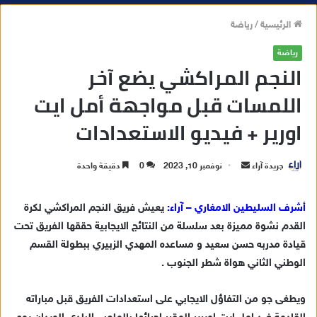
الرئيسية
/
رياضة
رياضة
النجم المراكشي يضع آخر
اللمسات قبل مواجهة أمل ايت
اورير + فيديو الاستعدادات
جريدة آراء
أ
نوفمبر 10, 2023
0
دقيقة واحدة
ر
س
أشرف السليطين الامغاري – آراء:
يعيش فريق النجم المراكشي لكرة
ل
القدم نشوة مميزة بعد سلسلة من النتائج الايجابية حققها الفريق تحت
ب
قيادة مدربه حسن سعيد و مساعده المهدي الزبيري ببطولة القسم
ر
الوطني الثاني هواة شطر الجنوب .
ي
د
ويطغى جو من التفاؤل الايجابي على استعدادات الفريق قبل مباراته
ا