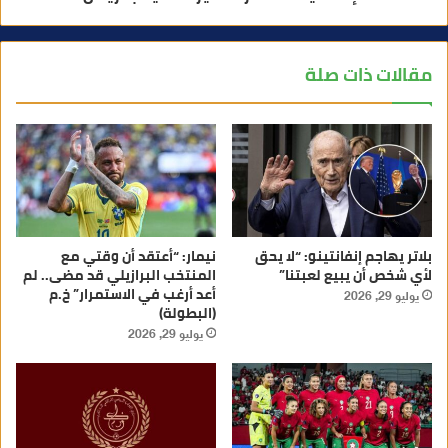
مقالات ذات صلة
بلاتر يهاجم إنفانتينو: “لا يحق
نيمار: “أعتقد أن وقتي مع
لأي شخص أن يبيع لعبتنا”
المنتخب البرازيلي قد مضى.. لم
أعد أرغب في الاستمرار” خ.م
يوليو 29, 2026
(البطولة)
يوليو 29, 2026