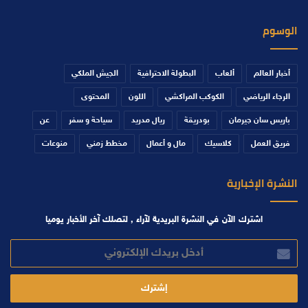
الوسوم
أخبار العالم
ألعاب
البطولة الاحترافية
الجيش الملكي
الرجاء الرياضي
الكوكب المراكشي
اللون
المحتوى
باريس سان جيرمان
بودريقة
ريال مدريد
سياحة و سفر
عن
فريق العمل
كلاسيك
مال و أعمال
مخطط زمني
منوعات
النشرة الإخبارية
اشترك الآن في النشرة البريدية لآراء , لتصلك آخر الأخبار يوميا
أدخل
بريدك
الإلكتروني