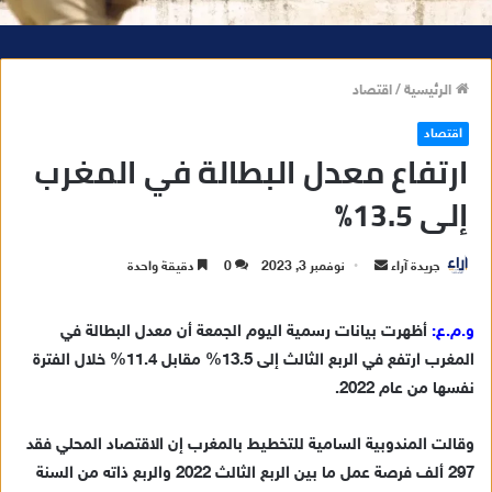
الرئيسية
/
اقتصاد
اقتصاد
ارتفاع معدل البطالة في المغرب
إلى 13.5%
جريدة آراء
أ
نوفمبر 3, 2023
0
دقيقة واحدة
ر
س
و.م.ع:
أظهرت بيانات رسمية اليوم الجمعة أن معدل البطالة في
ل
المغرب ارتفع في الربع الثالث إلى 13.5% مقابل 11.4% خلال الفترة
ب
نفسها من عام 2022.
ر
ي
وقالت المندوبية السامية للتخطيط بالمغرب إن الاقتصاد المحلي فقد
د
297 ألف فرصة عمل ما بين الربع الثالث 2022 والربع ذاته من السنة
ا