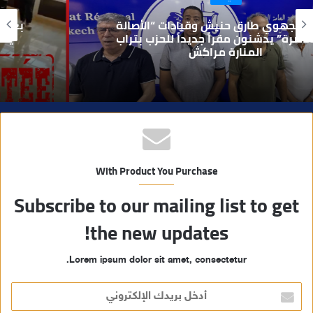
و
بعد تداول فيديو يوثق العملية.. أمن مراكش
ي
يطيح بقاصر مشتبه في تورطه في سرقة
مسلحة..
ب
With Product You Purchase
Subscribe to our mailing list to get
the new updates!
Lorem ipsum dolor sit amet, consectetur.
أ
د
خ