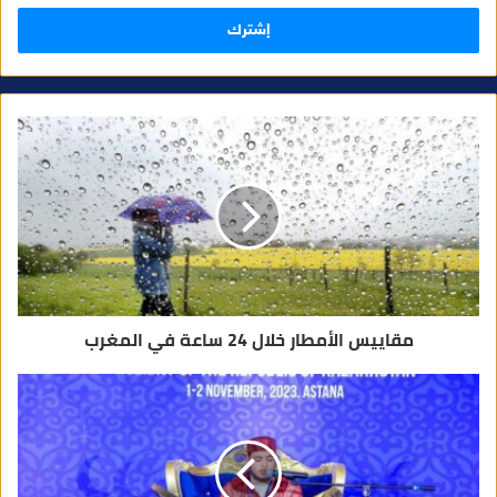
ل
ب
ر
ي
د
ك
ا
ل
إ
ل
ك
ت
ر
و
ن
ي
مقاييس الأمطار خلال 24 ساعة في المغرب