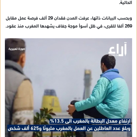
الحالية.
إ
ل
ك
وبحسب البيانات ذاتها، عرفت المدن فقدان 29 ألف فرصة عمل مقابل
ت
269 ألفا للقرى، في ظل أسوأ موجة جفاف يشهدها المغرب منذ عقود.
ر
و
ن
ي
ا