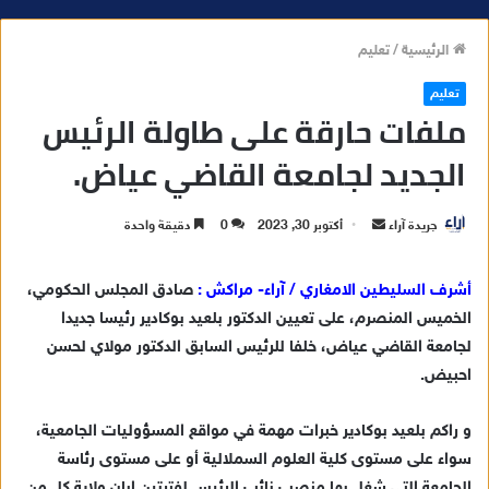
الرئيسية
/
تعليم
تعليم
ملفات حارقة على طاولة الرئيس
الجديد لجامعة القاضي عياض.
جريدة آراء
أ
أكتوبر 30, 2023
0
دقيقة واحدة
ر
س
أشرف السليطين الامغاري / آراء- مراكش :
صادق المجلس الحكومي،
ل
الخميس المنصرم، على تعيين الدكتور بلعيد بوكادير رئيسا جديدا
ب
لجامعة القاضي عياض، خلفا للرئيس السابق الدكتور مولاي لحسن
ر
احبيض.
ي
د
و راكم بلعيد بوكادير خبرات مهمة في مواقع المسؤوليات الجامعية،
ا
سواء على مستوى كلية العلوم السملالية أو على مستوى رئاسة
إ
الجامعة التي شغل بها منصب نائب الرئيس لفترتين ابان ولاية كل من
ل