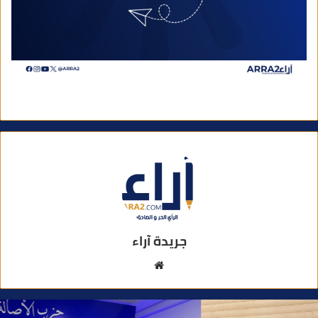
جريدة آراء
م
و
ق
ع