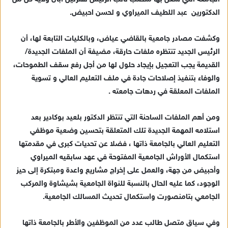
ك
الدكتورين عبد اللطيف الميراوي و لحسن احبيض.
ت
ر
وكشفت مصادر جامعية بالقاضي عياض، وبالكليات التابعة لها، أن
و
الرئيس الجديد تنتظره ملفات حارقة، مضيفة أن الملفات الجديدة/
ن
القديمة يجب التعجيل بإيجاد حلول لها من أجل رفع سقف الطموحات،
ي
والوفاء بتنفيذ إصلاحات جادة في ملف التعليم العالي و تسوية
ا
الملفات المعلقة في ردهات جامعته .
ومن أهم الملفات الساحنة التي تنتظر الدكتور بلعيد بوكادير بعد
استلامه المهمة الجديدة تلك المتعلقة بتحسين وضعية موظفي
التعليم العالي بالجامعة ذاتها ، فضلا عن تحديات كبرى في مقدمتها
استكمال الأوراش الجامعية المفتوحة في عهد سابقيه الميراوي
وأحبيض من جهة، والعمل على إخراج مشاريع واعدة ومبتكرة إلى حيز
الوجود، كما عليه الحال بالنسبة للنواة الجامعية بشيشاوة والمركب
الجامعي بتامنصورت واستكمال تحديث المسالك الجامعية.
وفي سياق متصل طالب عدد من الموظفين والأطر بالجامعة ذاتها