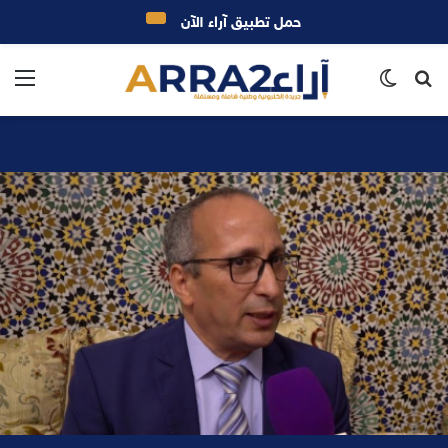
حمل تطبيق آراء الآن
بحث
الوضع
الق
عن
المظلم