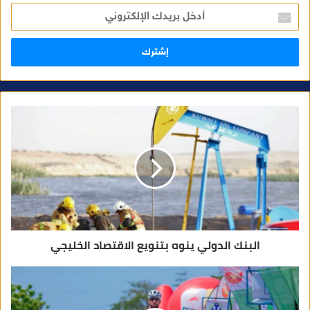
أ
د
خ
ل
ب
ر
ي
د
ك
ا
ل
إ
ل
ك
ت
ر
و
ن
ي
البنك الدولي ينوه بتنويع الاقتصاد الخليجي