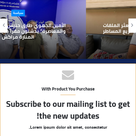
ا
سياسة
ل
و
الأمين الجهوي طارق حنيش وقيادات “الأصالة
ي
والمعاصرة” يدشنون مقراً جديداً للحزب بتراب
المنارة مراكش
ب
With Product You Purchase
Subscribe to our mailing list to get
the new updates!
Lorem ipsum dolor sit amet, consectetur.