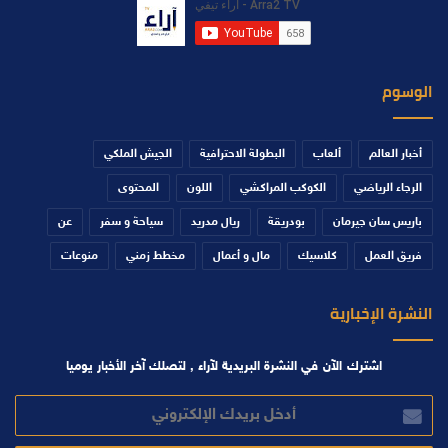
الوسوم
أخبار العالم
ألعاب
البطولة الاحترافية
الجيش الملكي
الرجاء الرياضي
الكوكب المراكشي
اللون
المحتوى
باريس سان جيرمان
بودريقة
ريال مدريد
سياحة و سفر
عن
فريق العمل
كلاسيك
مال و أعمال
مخطط زمني
منوعات
النشرة الإخبارية
اشترك الآن في النشرة البريدية لآراء , لتصلك آخر الأخبار يوميا
أدخل
بريدك
الإلكتروني