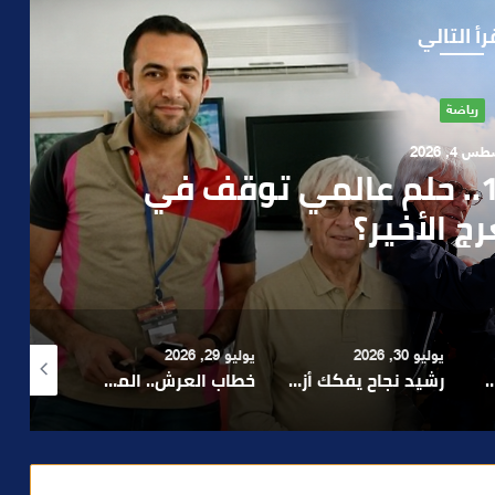
رأ التالي
آراء
 1, 2026
ن صمت الحكومة وسباق
دارة الأزمات خارج أولويات
 السياسيين؟
يوليو 29, 2026
أغسطس 4, 2026
أغسطس 4, 2026
رشيد نجاح يفكك أزمة الإدارة ويدعو إلى تبسيط المساطر و تعزيز مناخ الاستثمار ..
خطاب العرش.. الملك محمد السادس يجدد التأكيد على أولوية خدمة المواطن ومواصلة الأوراش التنموية
بعد تداول فيديو يوثق العملية.. أمن مراكش يطيح بقاصر مشتبه في تورطه في سرقة مسلحة..