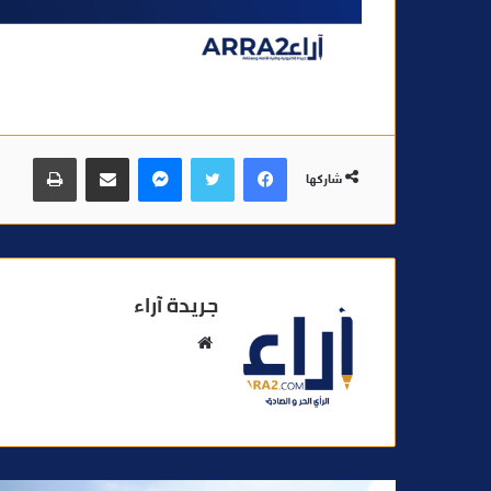
فيسبوك
تويتر
ماسنجر
مشاركة عبر البريد
طباعة
شاركها
جريدة آراء
م
و
ق
ع
ا
ل