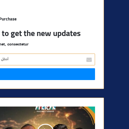
 Purchase
t to get the new updates!
et, consectetur.
أ
د
خ
ل
ب
ر
ي
د
ك
ا
ل
إ
ل
ك
ت
ر