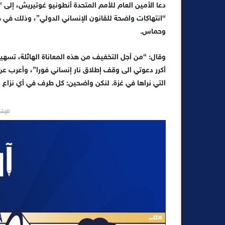
دعا الأمين العام للأمم المتحدة أنطونيو غوتيريش، إلى
س
“انتهاكات واضحة للقانون الإنساني الدولي”، وذلك في 
ل
وحماس.
ب
ر
ي
وقال: “من أجل التخفيف من هذه المعاناة الهائلة، تسه
د
أكرر دعوتي الى وقف إطلاق نار إنساني فورا”، وأعرب عن
ا
التي نراها في غزة. لنكن واضحين: كل طرف في أي نزاع 
إ
ل
للإشه
ك
ت
ر
و
ن
ي
ا