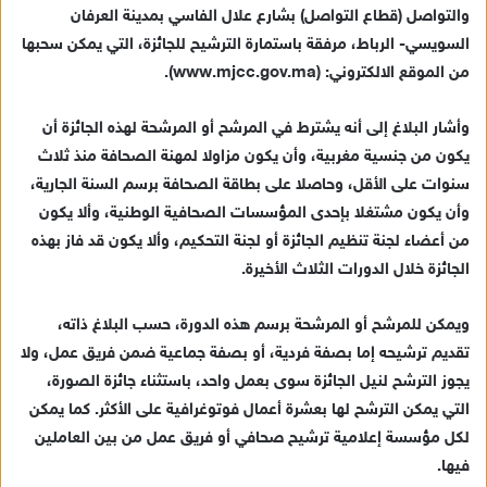
والتواصل (قطاع التواصل) بشارع علال الفاسي بمدينة العرفان
السويسي- الرباط، مرفقة باستمارة الترشيح للجائزة، التي يمكن سحبها
من الموقع الالكتروني: (www.mjcc.gov.ma).
وأشار البلاغ إلى أنه يشترط في المرشح أو المرشحة لهذه الجائزة أن
يكون من جنسية مغربية، وأن يكون مزاولا لمهنة الصحافة منذ ثلاث
سنوات على الأقل، وحاصلا على بطاقة الصحافة برسم السنة الجارية،
وأن يكون مشتغلا بإحدى المؤسسات الصحافية الوطنية، وألا يكون
من أعضاء لجنة تنظيم الجائزة أو لجنة التحكيم، وألا يكون قد فاز بهذه
الجائزة خلال الدورات الثلاث الأخيرة.
ويمكن للمرشح أو المرشحة برسم هذه الدورة، حسب البلاغ ذاته،
تقديم ترشيحه إما بصفة فردية، أو بصفة جماعية ضمن فريق عمل، ولا
يجوز الترشح لنيل الجائزة سوى بعمل واحد، باستثناء جائزة الصورة،
التي يمكن الترشح لها بعشرة أعمال فوتوغرافية على الأكثر. كما يمكن
لكل مؤسسة إعلامية ترشيح صحافي أو فريق عمل من بين العاملين
فيها.