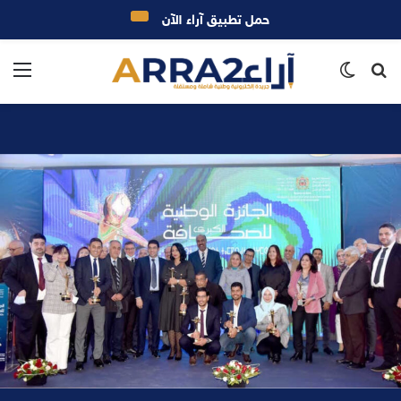
حمل تطبيق آراء الآن
بحث
الوضع
الق
عن
المظلم