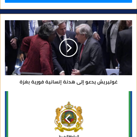
ر
ي
د
ك
ا
ل
إ
ل
ك
ت
ر
و
ن
ي
غوتيريش يدعو إلى هدنة إنسانية فورية بغزة