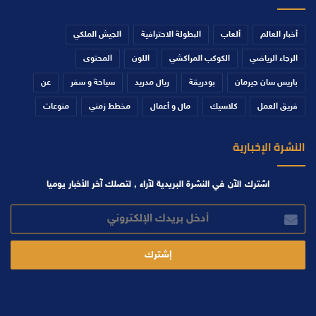
أخبار العالم
ألعاب
البطولة الاحترافية
الجيش الملكي
الرجاء الرياضي
الكوكب المراكشي
اللون
المحتوى
باريس سان جيرمان
بودريقة
ريال مدريد
سياحة و سفر
عن
فريق العمل
كلاسيك
مال و أعمال
مخطط زمني
منوعات
النشرة الإخبارية
اشترك الآن في النشرة البريدية لآراء , لتصلك آخر الأخبار يوميا
أدخل
بريدك
الإلكتروني