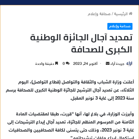
الرئيسية
/
صحافة وإعلام
صحافة وإعلام
تمديد آجال الجائزة الوطنية
الكبرى للصحافة
جريدة آراء
أ
أكتوبر 24, 2023
0
دقيقة واحدة
ر
س
أعلنت وزارة الشباب والثقافة والتواصل (قطاع التواصل)، اليوم
ل
الثلاثاء، عن تمديد آجال الترشيح للجائزة الوطنية الكبرى للصحافة برسم
ب
سنة 2023 إلى غاية 3 نونبر المقبل.
ر
ي
وأبرزت الوزارة، في بلاغ لها، أنها “قررت، طبقا لمقتضيات المادة
د
الثامنة من المرسوم المنظم للجائزة، تمديد آجال إيداع الترشيحات إلى
ا
غاية 3 نونبر 2023، وذلك حتى يتسنى لكافة الصحافيين والصحافيات
إ
استكمال إيداع ملفات ترشيحاتهم”.
ل