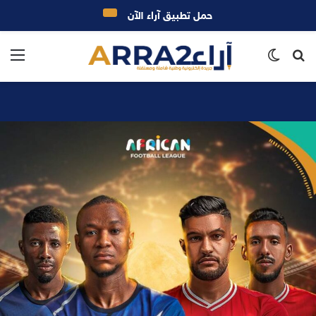
حمل تطبيق آراء الآن
بحث
الوضع
الق
عن
المظلم