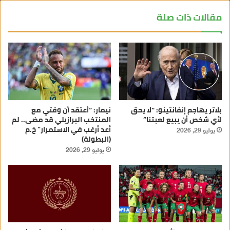
مقالات ذات صلة
بلاتر يهاجم إنفانتينو: “لا يحق
نيمار: “أعتقد أن وقتي مع
لأي شخص أن يبيع لعبتنا”
المنتخب البرازيلي قد مضى.. لم
أعد أرغب في الاستمرار” خ.م
يوليو 29, 2026
(البطولة)
يوليو 29, 2026