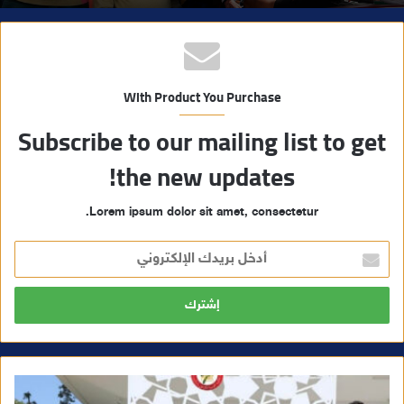
With Product You Purchase
Subscribe to our mailing list to get
the new updates!
Lorem ipsum dolor sit amet, consectetur.
أ
د
خ
ل
ب
ر
ي
د
ك
ا
ل