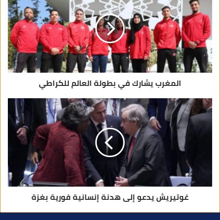
إ
ل
ك
ت
ر
و
ن
ي
المغرب يشارك في بطولة العالم للكراطي
غوتيريش يدعو إلى هدنة إنسانية فورية بغزة