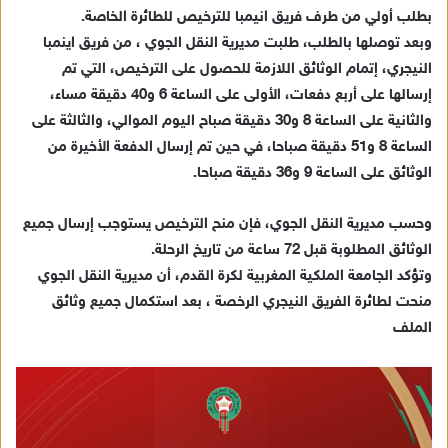
بطلب أولي من طرف فريق انيمبا للترخيص للطائرة الخاصة.
إ
وبعد توصلها بالطلب، طلبت مديرية النقل الجوي ، من فريق اينمبا
ل
ك
النيجري، إتمام الوثائق اللازمة للحصول على الترخيص، التي تم
ت
إرسالها على أربع دفعات، الأولى على الساعة 6 و40 دقيقة مساء،
ر
والثانية على الساعة 8 و30 دقيقة صباح اليوم الموالي، والثالثة على
و
الساعة 8 و51 دقيقة صباحا، في حين تم إرسال الدفعة الأخيرة من
ن
الوثائق على الساعة 9 و36 دقيقة صباحا.
ي
ا
وحسب مديرية النقل الجوي، فإن منح الترخيص يستوجب إرسال جميع
الوثائق المطلوبة قبل 72 ساعة من تاريخ الرحلة.
وتؤكد الجامعة الملكية المغربية لكرة القدم، أن مديرية النقل الجوي
منحت لطائرة الفريق النيجري الرخصة ، بعد استكمال جميع وثائق
الملف