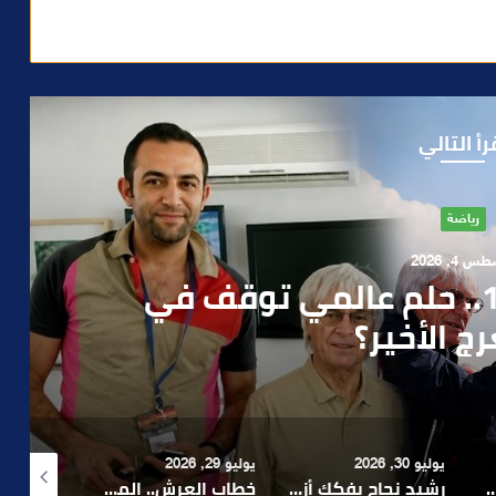
رأ التالي
آراء
 1, 2026
ن صمت الحكومة وسباق
دارة الأزمات خارج أولويات
 السياسيين؟
يوليو 29, 2026
أغسطس 4, 2026
أغسطس 4, 2026
رشيد نجاح يفكك أزمة الإدارة ويدعو إلى تبسيط المساطر و تعزيز مناخ الاستثمار ..
خطاب العرش.. الملك محمد السادس يجدد التأكيد على أولوية خدمة المواطن ومواصلة الأوراش التنموية
بعد تداول فيديو يوثق العملية.. أمن مراكش يطيح بقاصر مشتبه في تورطه في سرقة مسلحة..