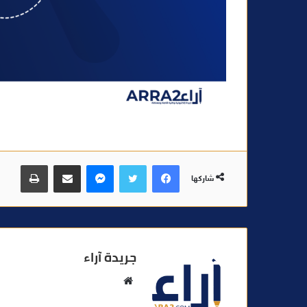
فيسبوك
تويتر
ماسنجر
مشاركة عبر البريد
طباعة
شاركها
جريدة آراء
م
و