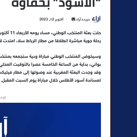
“الأسود” بحفاوة
أ
جريدة آراء
أكتوبر 12, 2023
ر
س
رحلة جوية مباشرة انطلاقا من مطار الرباط سلا، امتدت ل
ل
ب
ر
وسيخوض المنتخب الوطني مباراة ودية ستجمعه بمنتخ
ي
بواني، بداية من الساعة الخامسة عصرا بالتوقيت المحلي
د
وقد وجدت البعثة المغربية عند وصولها إلى مطار فيليكس
ا
لمساندة أسود الأطلس خلال مباراة يوم السبت المقبل.
إ
ل
للإشه
ك
ت
ر
و
ن
ي