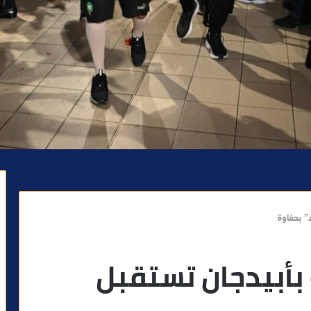
” بحفاوة
بأبيدجان تستقبل