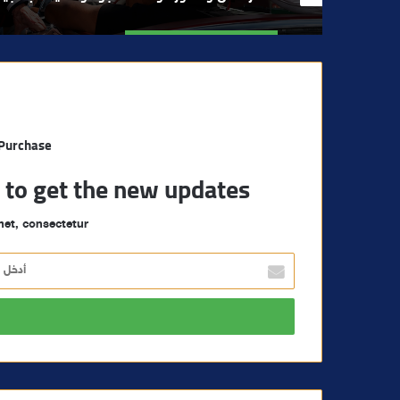
 Purchase
t to get the new updates!
et, consectetur.
أ
د
خ
ل
ب
ر
ي
د
ك
ا