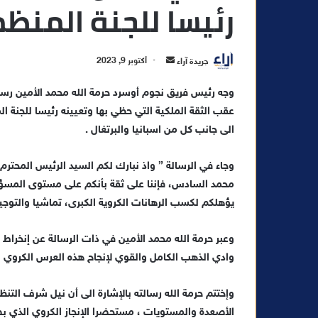
رئيسا للجنة المنظمة 
أ
جريدة آراء
أكتوبر 9, 2023
ر
وجه رئيس فريق نجوم أوسرد حرمة الله محمد الأمين رسال
س
ل
ب
الى جانب كل من اسبانيا والبرتغال .
ر
ي
وجاء في الرسالة ” واذ نبارك لكم السيد الرئيس المحترم
د
محمد السادس، فإننا على ثقة بأنكم على مستوى المسؤولي
ا
يؤهلكم لكسب الرهانات الكروية الكبرى، تماشيا والتوجي
إ
ل
وعبر حرمة الله محمد الأمين في ذات الرسالة عن إنخراط ك
ك
وادي الذهب الكامل والقوي لإنجاح هذه العرس الكروي ال
ت
ر
وإختتم حرمة الله رسالته بالإشارة الى أن نيل شرف التنظ
و
الأصعدة والمستويات ، مستحضرا الإنجاز الكروي الذي ب
ن