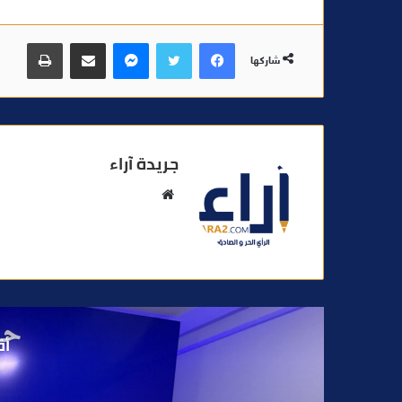
فيسبوك
تويتر
ماسنجر
مشاركة عبر البريد
طباعة
شاركها
جريدة آراء
م
و
ق
ع
ا
ل
و
أق
ي
ب