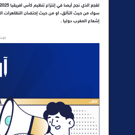
ي
سواء من حيث التألق، او من حيث إحتضان التظاهرات الريا
ا
إشعاع المغرب دوليا .
للإشه