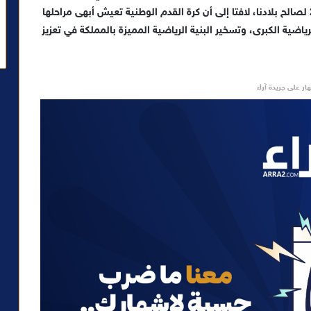
لقجع الذي نجح أيصا في إنتزاع تنظيم كأس افريقيا 2025 لصالح بلادنا، لافتا إلى أن كرة القدم الوطنية تعيش أبهى مراحلها
ضية الكبرى، وتسخير البنية الرياضية المميزة بالمملكة في تعزيز
ار على جريدة آراء