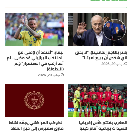
بلاتر يهاجم إنفانتينو: “لا يحق
نيمار: “أعتقد أن وقتي مع
لأي شخص أن يبيع لعبتنا”
المنتخب البرازيلي قد مضى.. لم
أعد أرغب في الاستمرار” خ.م
يوليو 29, 2026
(البطولة)
يوليو 29, 2026
المغرب يفتتح كأس إفريقيا
الكوكب المراكشي يجمّد نشاط
للسيدات برباعية أمام كينيا
طارق سميرس إلى حين انعقاد