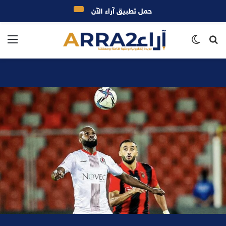
حمل تطبيق آراء الآن
بحث
الوضع
الق
عن
المظلم