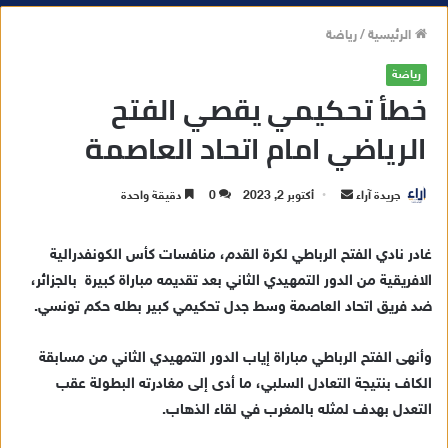
الرئيسية
/
رياضة
رياضة
خطأ تحكيمي يقصي الفتح
الرياضي امام اتحاد العاصمة
جريدة آراء
أ
أكتوبر 2, 2023
0
دقيقة واحدة
ر
س
غادر نادي الفتح الرباطي لكرة القدم، منافسات كأس الكونفدرالية
ل
الافريقية من الدور التمهيدي الثاني بعد تقديمه مباراة كبيرة بالجزائر،
ب
ضد فريق اتحاد العاصمة وسط جدل تحكيمي كبير بطله حكم تونسي.
ر
ي
وأنهى الفتح الرباطي مباراة إياب الدور التمهيدي الثاني من مسابقة
د
الكاف بنتيجة التعادل السلبي، ما أدى إلى مغادرته البطولة عقب
ا
التعدل بهدف لمثله بالمغرب في لقاء الذهاب.
إ
ل