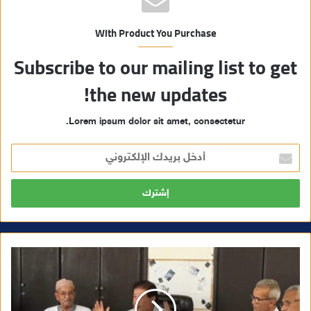
With Product You Purchase
Subscribe to our mailing list to get
the new updates!
Lorem ipsum dolor sit amet, consectetur.
أ
د
خ
ل
ب
ر
ي
د
ك
ا
ل
إ
ل
ك
ت