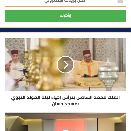
د
خ
ل
ب
ر
ي
د
ك
ا
ل
إ
ل
ك
ت
ر
و
ن
ي
الملك محمد السادس يترأس إحياء ليلة المولد النبوي
بمسجد حسان