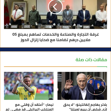
غرفة التجارة والصناعة والخدمات تساهم بمبلغ 05
ملايين درهم تضامنا مع ضحايا زلزال الحوز
مقالات ذات صلة
بلاتر يهاجم إنفانتينو: “لا يحق
نيمار: “أعتقد أن وقتي مع
لأي شخص أن يبيع لعبتنا”
المنتخب البرازيلي قد مضى.. لم