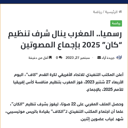
الرئيسية
/
رياضة
رياضة
رسميا.. المغرب ينال شرف تنظيم
“كان” 2025 بإجماع المصوتين
جريدة آراء
أ
سبتمبر 27, 2023
0
أقل من دقيقة
ر
س
أعلن المكتب التنفيذي للاتحاد الأفريقي لكرة القدم “كاف”، اليوم
ل
الأربعاء 27 شتنبر 2023، فوز المغرب بتنظيم منافسة كأس إفريقيا
ب
للأمم 2025، بالإجماع.
ر
ي
وحصل الملف المغربي على 22 صوتا، ليفوز بشرف تنظيم “الكان”،
د
علما أن اجتماع المكتب التنفيذي لـ”الكاف” بقيادة باتريس موتيسيبي،
ا
شهد غياب عضوين إثنين.
إ
ل