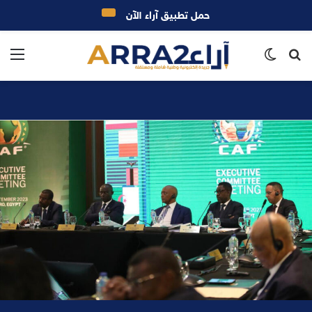
حمل تطبيق آراء الآن
بحث
الوضع
الق
عن
المظلم