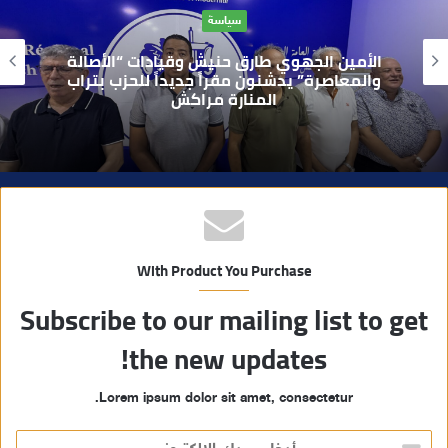
حوادث
ل
و
بعد تداول فيديو يوثق العملية.. أمن مراكش
ي
يطيح بقاصر مشتبه في تورطه في سرقة
مسلحة..
ب
With Product You Purchase
Subscribe to our mailing list to get
the new updates!
Lorem ipsum dolor sit amet, consectetur.
أ