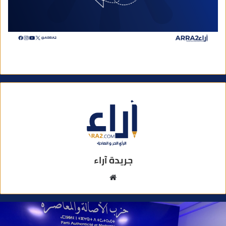
جريدة آراء
م
و
ق
ع
ا