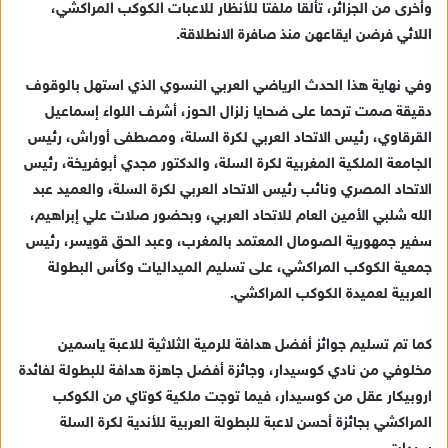
وأخرى من الجزائر، تألقا ملفتا للأنظار للاعبات الكوكب المراكشي،
إ
اللائي فرضن ايقاعهن منذ صافرة الانطلاقة.
ل
ك
ت
وفي نهاية هذا الحدث الرياضي العربي النسوي الذي استهل بالوقوف
ر
دقيقة صمت ترحما على ضحايا زلزال الحوز، أشرف اللواء إسماعيل
و
القرقاوي، رئيس الاتحاد العربي لكرة السلة، ومصطفى أوراش، رئيس
ن
الجامعة الملكية المغربية لكرة السلة، والدكتور مجدي أبوفريخة، رئيس
ي
الاتحاد المصري ونائب رئيس الاتحاد العربي لكرة السلة، والعميد عبد
ا
الله شلبي الأمين العام للاتحاد العربي، وبحضور صلات علي إبراهيم،
سفير جمهورية الصومال المعتمد بالمغرب، وعبد الحق قويسر، رئيس
جمعية الكوكب المراكشي، على تسليم الميداليات وكأس البطولة
العربية لعميدة الكوكب المراكشي.
كما تم تسليم جوائز أفضل هدافة للرمية الثلاثية للاعبة ياسمين
مخلوفي من نادي كوسيدار، وجائزة أفضل جاهزة هدافة للبطولة لفائدة
اروبيكار عقل من كوسيدار، فيما توجت ملكية كوتاي من الكوكب
المراكشي بجائزة أحسن لاعبة للبطولة العربية للأندية لكرة السلة