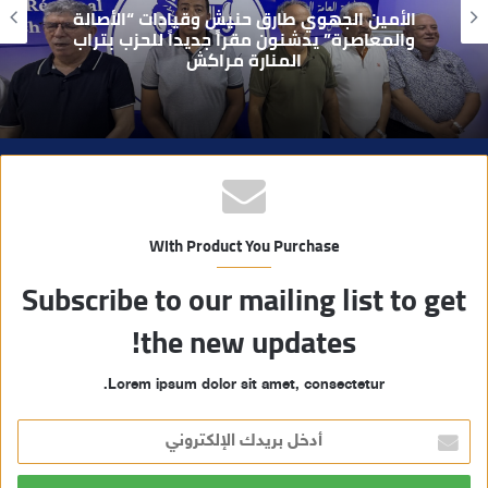
و
بعد تداول فيديو يوثق العملية.. أمن مراكش
ي
يطيح بقاصر مشتبه في تورطه في سرقة
مسلحة..
ب
With Product You Purchase
Subscribe to our mailing list to get
the new updates!
Lorem ipsum dolor sit amet, consectetur.
أ
د
خ
ل