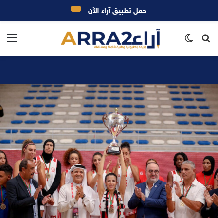
حمل تطبيق آراء الآن
بحث
الوضع
الق
عن
المظلم