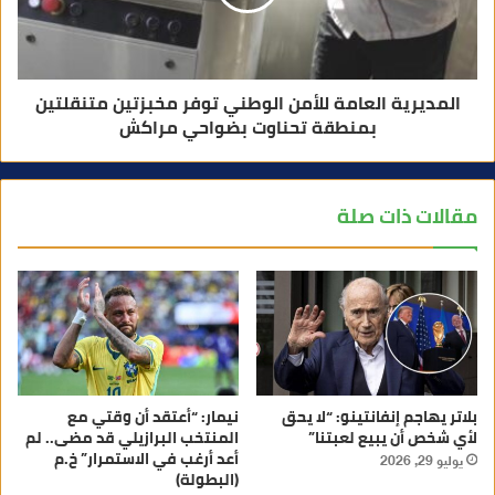
المديرية العامة للأمن الوطني توفر مخبزتين متنقلتين
بمنطقة تحناوت بضواحي مراكش
مقالات ذات صلة
بلاتر يهاجم إنفانتينو: “لا يحق
نيمار: “أعتقد أن وقتي مع
لأي شخص أن يبيع لعبتنا”
المنتخب البرازيلي قد مضى.. لم
أعد أرغب في الاستمرار” خ.م
يوليو 29, 2026
(البطولة)