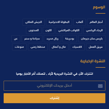
الوسوم
أخبار العالم
ألعاب
البطولة الاحترافية
الجيش الملكي
الرجاء الرياضي
الكوكب المراكشي
اللون
المحتوى
باريس سان جيرمان
بودريقة
ريال مدريد
سياحة و سفر
عن
فريق العمل
كلاسيك
مال و أعمال
مخطط زمني
منوعات
النشرة الإخبارية
اشترك الآن في النشرة البريدية لآراء , لتصلك آخر الأخبار يوميا
أدخل
بريدك
الإلكتروني