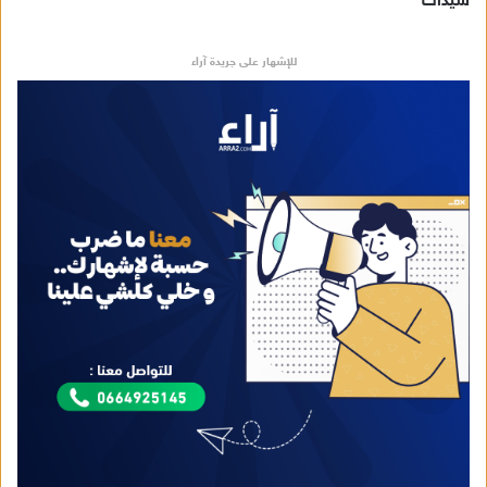
سيدات
للإشهار على جريدة آراء