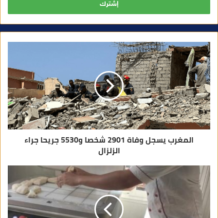
ب
ر
ي
د
ك
ا
ل
إ
ل
ك
ت
ر
و
ن
ي
المغرب يسجل وفاة 2901 شخصا و5530 جريحا جراء
الزلزال