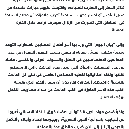
بينما عرضت وكالات أخرى تسهيلات كثيرة على زبائنها الذين حجزوا
تذاكر السفر إلى المغرب للسياحة، واقترحت عليهم خيارات متعددة من
قبيل التأجيل أو اختيار وجهات سياحية أخرى، والمؤكد أن قطاع السياحة
في المناطق التي تضررت من الزلزال سيعرف تراجعا خلال الفترة
المقبلة.
وإلى “بيان اليوم” التي ورد بها أسر أطفال المصابين باضطراب التوحد
بمدينة مكناس تعيش معاناة لا تنتهي بسبب النقص المهول في عدد
المعالجين الاختصاصيين في النطق والسلوك الحركي والنفسي، فضلا
عن عدد الجمعيات والمراكز التي تتبنى هذه الحالات والتي لا تستطيع
لقلتها ولقلة إمكانياتها تغطية الخصاص الحاصل في تبني كل الحالات
بالمدينة والمناطق المجاورة لها، دون أن ننسى الفقر الذي تعيشه
أغلب هذه الأسر العاجزة في أغلب الحالات عن سداد مصاريف التكفل
بهؤلاء الأطفال.
ونقرأ ضمن مواد الجريدة ذاتها أن أعضاء فريق الإنقاذ الاسباني أعربوا
عن إعجابهم باحترافية الفرق المغربية، وبجهودها لإنقاذ وإجلاء والتكفل
بالجرحى إثر الزلزال الذي ضرب مناطق عدة بالمملكة.