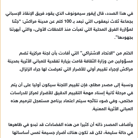
في هذا الصدد، قال إيغور سيمونوف الذي يقود فريق الإنقاذ الإسباني
بجماعة ثلاث نيعقوب التي تبعد بـ 100 كلم عن مدينة مراكش: “جئنا
لمؤازرة الفرق المحلية التي تعبأت منذ اللحظات الأولى، والتي أبهرتنا
بجهودها”.
الختم من “الاتحاد الاشتراكي” التي أفادت بأن لجنة مركزية تضم
مسؤولين من وزارة الثقافة قامت بزيارة تفقدية للمباني الأثرية بمدينة
مراكش لإجراء تقييم أولي للأضرار التي تعرضت لها جراء الزلزال.
ونسبة إلى مصدر مطلع، فإن تقييم اللجنة سيكون أوليا على أن يتم
في مرحلة ثانية إسناد مهمة التقييم الدقيق للأضرار لمركز للدراسات
مختص، وفي ضوء نتائجه سيتم اعتماد برنامج مستعجل لترميم هذه
المباني الأثرية المعنية.
وأضاف المصدر ذاته أن كثيرا من هذه الفضاءات قد تبدو في ظاهرها
في حالة سليمة، لكن قد تكون هناك أضرار جسيمة تمس أساساتها