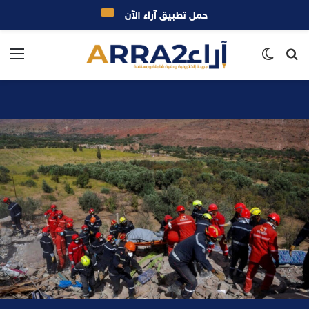
حمل تطبيق آراء الآن
بحث
الوضع
الق
عن
المظلم