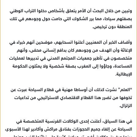
إ
وتبين من خلال البحث أن الأمر يتعلق بأشخاص دخلوا التراب الوطني
ل
ك
بصفتهم سياحا، مما برر الشكوك التي حامت حول وجودهم في تلك
ت
المنطقة دون ترخيص.
ر
و
وأضاف الخبر أن المعنيين أعلنوا انسحابهم، موضحين أنهم خبراء في
ن
الإغاثة وأن الهدف من وجودهم كان بدافع إنساني محض، وأنهم
ي
متخصصون في تأطير جمعيات المجتمع المدني في تدبيرها لعمليات
ا
المساعدة، وجاؤوا إلى المغرب بصفة شخصية ولا يمثلون الحكومة
الإيطالية.
“العلم” نشرت كذلك أن أوساطا مهنية في قطاع السياحة عبرت عن
تخوفها من تضرر هذا القطاع الاقتصادي الاستراتيجي من تداعيات
الزلزال.
في هذا السياق، أعلنت إحدى الوكالات الفرنسية المتخصصة في
السياحة عن إلغاء جميع الحجوزات بفنادق مراكش وأكادير لهذا الأسبوع،