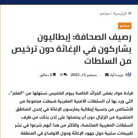
الرئيسية
/
مجتمع
مجتمع
رصيف الصحافة: إيطاليون
يشاركون في الإغاثة دون ترخيص
من السلطات
جريدة آراء
أ
سبتمبر 13, 2023
0
2 دقائق
ر
س
قراءة مواد بعض الجرائد الخاصة بيوم الخميس نستهلها من “العلم”،
ل
التي ورد بها أن السلطات الأمنية المغربية ضبطت مجموعة من
ب
الأشخاص من جنسية إيطالية يمارسون الإغاثة في إحدى المناطق
ر
المتضررة من الزلزال دون أن يحصلوا على إذن بذلك من طرف
ي
السلطات المغربية المختصة، والأكثر من هذا أنهم شرعوا في نشر
د
تقييمات سلبية حول جهود الإغاثة وحول الأوضاع في المنطقة.
ا