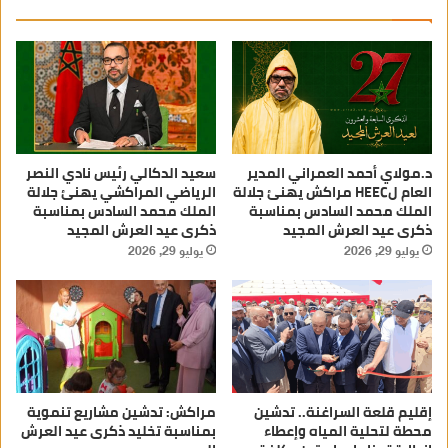
د.مولاي أحمد العمراني المدير
سعيد الدكالي رئيس نادي النصر
العام لHEEC مراكش يهنئ جلالة
الرياضي المراكشي يهنئ جلالة
الملك محمد السادس بمناسبة
الملك محمد السادس بمناسبة
ذكرى عيد العرش المجيد
ذكرى عيد العرش المجيد
يوليو 29, 2026
يوليو 29, 2026
إقليم قلعة السراغنة.. تدشين
مراكش: تدشين مشاريع تنموية
محطة لتحلية المياه وإعطاء
بمناسبة تخليد ذكرى عيد العرش