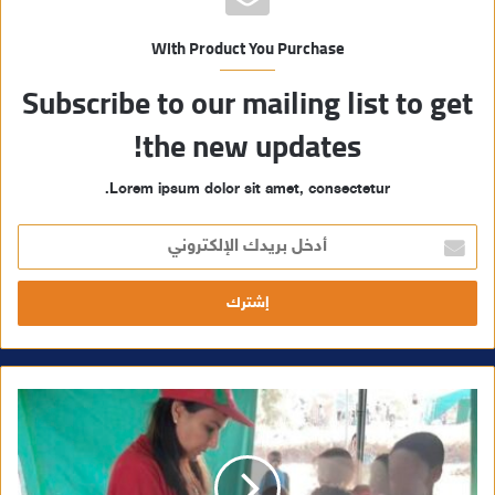
With Product You Purchase
Subscribe to our mailing list to get
the new updates!
Lorem ipsum dolor sit amet, consectetur.
أ
د
خ
ل
ب
ر
ي
د
ك
ا
ل
إ
ل
ك
ت