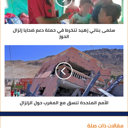
ر
و
ن
ي
سلمى بناني زهيد تنخرط في حملة دعم ضحايا زلزال
الحوز
الأمم المتحدة تنسق مع المغرب حول الزلزال
مقالات ذات صلة