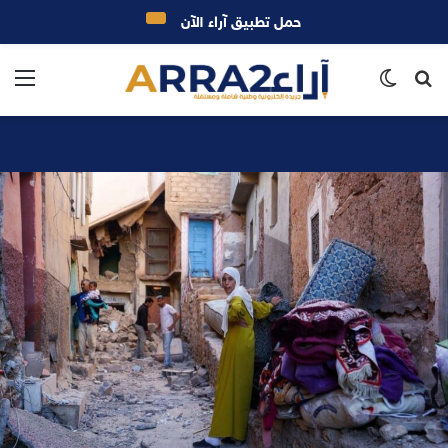
حمل تطبيق آراء الآن
بحث
الوضع
الق
عن
المظلم