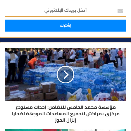
أ
د
خ
ل
ب
ر
ي
د
ك
ا
ل
إ
ل
ك
ت
ر
و
ن
ي
مؤسسة محمد الخامس للتضامن: إحداث مستودع
مركزي بمراكش لتجميع المساعدات الموجهة لضحايا
زلزال الحوز