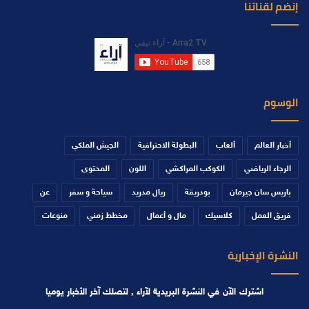
إنضم لقناتنا
الوسوم
أخبار العالم
ألعاب
البطولة الاحترافية
الجيش الملكي
الرجاء الرياضي
الكوكب المراكشي
اللون
المحتوى
باريس سان جيرمان
بودريقة
ريال مدريد
سياحة و سفر
عن
فريق العمل
كلاسيك
مال و أعمال
مخطط زمني
منوعات
النشرة الإخبارية
اشترك الآن في النشرة البريدية لآراء , لتصلك آخر الأخبار يوميا