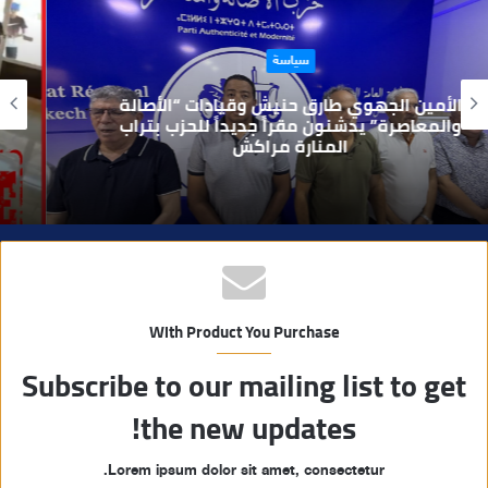
ع
ا
حوادث
ل
و
بعد تداول فيديو يوثق العملية.. أمن مراكش
ي
يطيح بقاصر مشتبه في تورطه في سرقة
مسلحة..
ب
With Product You Purchase
Subscribe to our mailing list to get
the new updates!
Lorem ipsum dolor sit amet, consectetur.