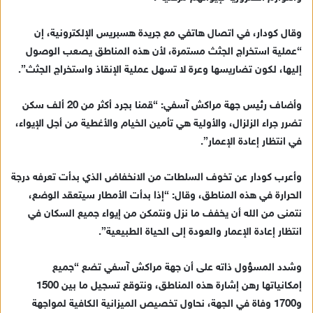
د
ا
وقال كودار، في اتصال هاتفي مع جريدة هسبريس الإلكترونية، إن
إ
“عملية استخراج الجثث مستمرة، لأن هذه المناطق يصعب الوصول
ل
ك
إليها، لكون تضاريسها وعرة لا تسهل عملية الإنقاذ واستخراج الجثث”.
ت
ر
وأضاف رئيس جهة مراكش آسفي: “قمنا بجرد أكثر من 20 ألف سكن
و
تضرر جراء الزلزال، والأولية هي تأمين الخيام والأغطية من أجل الإيواء،
ن
في انتظار إعادة الإعمار”.
ي
ا
وأعرب كودار عن تخوف السلطات من الانخفاض الذي بدأت تعرفه درجة
الحرارة في هذه المناطق، وقال: “إذا بدأت الأمطار سيتعقد الوضع،
نتمنى من الله أن يخفف ما نزل ونتمكن من إيواء جميع السكان في
انتظار إعادة الإعمار والعودة إلى الحياة الطبيعية”.
وشدد المسؤول ذاته على أن جهة مراكش آسفي تضع “جميع
إمكانياتها رهن إشارة هذه المناطق، ونتوقع تسجيل ما بين 1500
و1700 وفاة في الجهة، نحاول تخصيص الميزانية الكافية لمواجهة