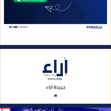
جريدة آراء
م
و
ق