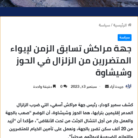
الرئيسية
/
سياسة
سياسة
جهة مراكش تسابق الزمن لإيواء
المتضررين من الزلزال في الحوز
وشيشاوة
جريدة آراء
أ
سبتمبر 13, 2023
0
دقيقة واحدة
ر
س
كشف سمير كودار، رئيس جهة مراكش آسفي، التي ضرب الزلزال
ل
المدمر إقليمين بترابها، هما الحوز وشيشاوة، أن الوضع “صعب بالجهة
ب
والعمل جار من أجل انتشال الجثث من تحت الأنقاض”، مؤكدا أن “أزيد
ر
من 20 ألف سكن تضرر بالجهة، ونعمل على تأمين الخيام للمتضررين
ي
واللوازم الضرورية لإيوائهم مرحلياً”.