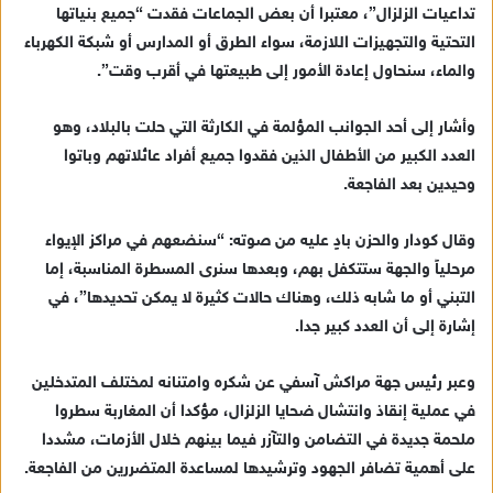
تداعيات الزلزال”، معتبرا أن بعض الجماعات فقدت “جميع بنياتها
التحتية والتجهيزات اللازمة، سواء الطرق أو المدارس أو شبكة الكهرباء
والماء، سنحاول إعادة الأمور إلى طبيعتها في أقرب وقت”.
وأشار إلى أحد الجوانب المؤلمة في الكارثة التي حلت بالبلاد، وهو
العدد الكبير من الأطفال الذين فقدوا جميع أفراد عائلاتهم وباتوا
وحيدين بعد الفاجعة.
وقال كودار والحزن بادٍ عليه من صوته: “سنضعهم في مراكز الإيواء
مرحلياً والجهة ستتكفل بهم، وبعدها سنرى المسطرة المناسبة، إما
التبني أو ما شابه ذلك، وهناك حالات كثيرة لا يمكن تحديدها”، في
إشارة إلى أن العدد كبير جدا.
وعبر رئيس جهة مراكش آسفي عن شكره وامتنانه لمختلف المتدخلين
في عملية إنقاذ وانتشال ضحايا الزلزال، مؤكدا أن المغاربة سطروا
ملحمة جديدة في التضامن والتآزر فيما بينهم خلال الأزمات، مشددا
على أهمية تضافر الجهود وترشيدها لمساعدة المتضررين من الفاجعة.