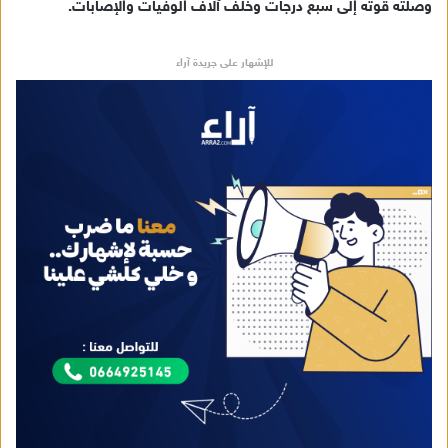
وصلته قوته إلى سبع درجات وخلف آلاف الوفيات والإصابات.
إ
ل
ك
للإشهار على جريدة آراء
ت
ر
و
ن
ي
ا