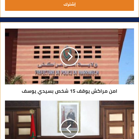
ب
ر
ي
د
ك
ا
ل
إ
ل
ك
ت
ر
و
ن
ي
امن مراكش يوقف 15 شخص بسيدي يوسف