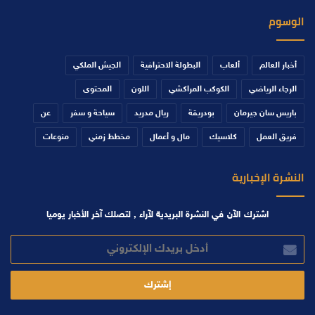
الوسوم
أخبار العالم
ألعاب
البطولة الاحترافية
الجيش الملكي
الرجاء الرياضي
الكوكب المراكشي
اللون
المحتوى
باريس سان جيرمان
بودريقة
ريال مدريد
سياحة و سفر
عن
فريق العمل
كلاسيك
مال و أعمال
مخطط زمني
منوعات
النشرة الإخبارية
اشترك الآن في النشرة البريدية لآراء , لتصلك آخر الأخبار يوميا
أدخل
بريدك
الإلكتروني