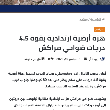
الرئيسية
/
مجتمع
مجتمع
هزة أرضية ارتدادية بقوة 4.5
درجات ضواحي مراكش
جريدة آراء
أ
سبتمبر 10, 2023
0
أقل من دقيقة
ر
س
أعلن مرصد الزلازل الأورومتوسطي، صباح اليوم، تسجيل هزة أرضية
ل
بقوة 4.5 درجات على سلم ريختر على بعد 80 كيلومترا جنوب غرب
ب
مراكش، وذلك عند الساعة التاسعة صباحا.
ر
ي
وشهدت ضواحي مراكش هزات ارتدادية متتالية تراوحت بين درجتين
د
إلى أربع درجات على سلم ريختر، منذ زلزال الجمعة العنيف والذي
ا