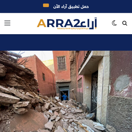
حمل تطبيق آراء الآن
بحث
الوضع
الق
عن
المظلم