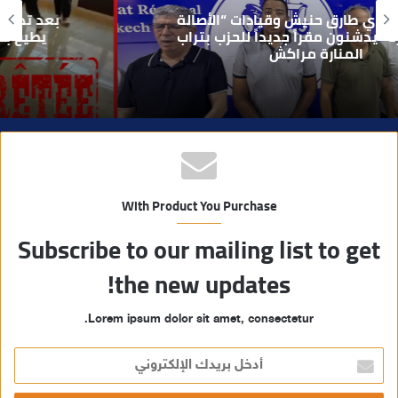
و
بعد تداول فيديو يوثق العملية.. أمن مراكش
ي
يطيح بقاصر مشتبه في تورطه في سرقة
مسلحة..
ب
With Product You Purchase
Subscribe to our mailing list to get
the new updates!
Lorem ipsum dolor sit amet, consectetur.
أ
د
خ
ل