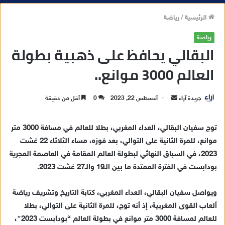
الرئيسية
/
رياضة
رياضة
البقالي يحافظ على ذهبية بطولة
العالم 3000 موانع..
جريدة آراء
أ
أغسطس 22, 2023
0
أقل من دقيقة
ر
س
توج سفيان البقالي، العداء المغربي، بطلا للعالم في مسافة 3000 متر
ل
موانع، للمرة الثانية على التوالي، بعد فوزه، مساء الثلاثاء 22 غشت
ب
2023، في السباق النهائي لبطولة العالم المقامة في العاصمة المجرية
ر
بودابست في الفترة الممتدة ما بين الـ19 والـ27 غشت 2023.
ي
د
ويواصل سفيان البقالي، العداء المغربي، كتابة التاريخ وتشريف رياضة
ا
ألعاب القوى المغربية، إذ أنه توج، للمرة الثانية على التوالي، بطلا
إ
للعالم لمسافة 3000 متر موانع في بطولة العالم “بودابست 2023″،
ل