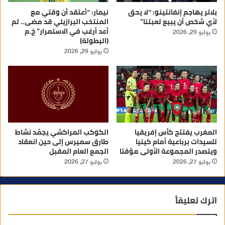
بلاتر يهاجم إنفانتينو: “لا يحق
نيمار: “أعتقد أن وقتي مع
لأي شخص أن يبيع لعبتنا”
المنتخب البرازيلي قد مضى.. لم
أعد أرغب في الاستمرار” خ.م
يوليو 29, 2026
(البطولة)
يوليو 29, 2026
المغرب يفتتح كأس إفريقيا
الكوكب المراكشي يجمّد نشاط
للسيدات برباعية أمام كينيا
طارق سميرس إلى حين انعقاد
ويتصدر المجموعة الأولى مؤقتا
الجمع العام المقبل
يوليو 27, 2026
يوليو 27, 2026
اترك تعليقاً