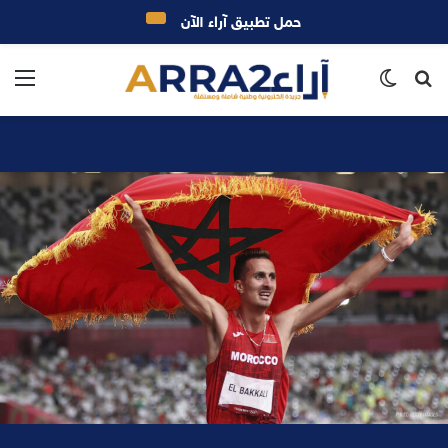
حمل تطبيق آراء الآن
بحث
الوضع
الق
عن
المظلم