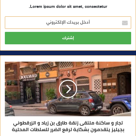
Lorem ipsum dolor sit amet, consectetur.
أ
د
خ
ل
ب
ر
ي
د
ك
ا
ل
إ
ل
ك
ت
ر
و
ن
ي
تجار و ساكنة ملتقى زنقة طارق بن زياد و الزرقطوني
بجيليز يتقدمون بشكاية لرفع الضرر للسلطات المحلية