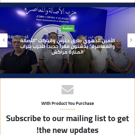
ق
ع
ا
حوادث
ل
و
بعد تداول فيديو يوثق العملية.. أمن مراكش
ي
يطيح بقاصر مشتبه في تورطه في سرقة
مسلحة..
ب
With Product You Purchase
Subscribe to our mailing list to get
the new updates!