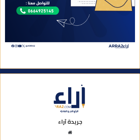
جريدة آراء
م
و