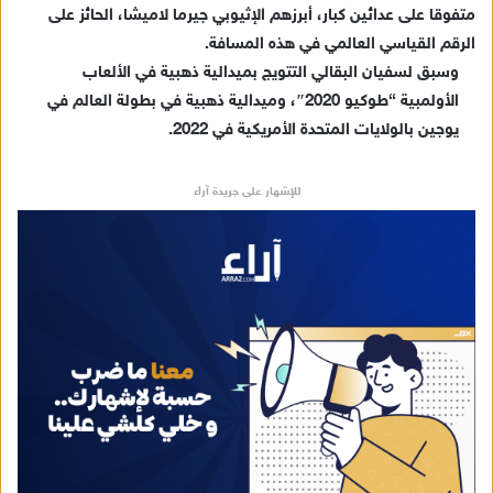
ك
متفوقا على عدائين كبار، أبرزهم الإثيوبي جيرما لاميشا، الحائز على
ت
الرقم القياسي العالمي في هذه المسافة.
ر
وسبق لسفيان البقالي التتويج بميدالية ذهبية في الألعاب
و
الأولمبية “طوكيو 2020″، وميدالية ذهبية في بطولة العالم في
ن
يوجين بالولايات المتحدة الأمريكية في 2022.
ي
ا
للإشهار على جريدة آراء