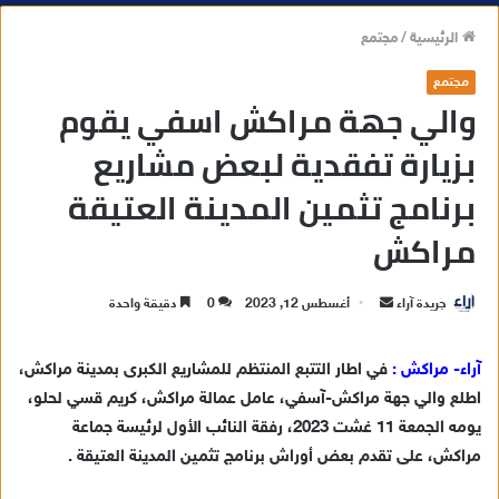
الرئيسية
/
مجتمع
مجتمع
والي جهة مراكش اسفي يقوم
بزيارة تفقدية لبعض مشاريع
برنامج تثمين المدينة العتيقة
مراكش
جريدة آراء
أ
أغسطس 12, 2023
0
دقيقة واحدة
ر
س
آراء- مراكش :
في اطار التتبع المنتظم للمشاريع الكبرى بمدينة مراكش،
ل
اطلع والي جهة مراكش-آسفي، عامل عمالة مراكش، كريم قسي لحلو،
ب
يومه الجمعة 11 غشت 2023، رفقة النائب الأول لرئيسة جماعة
ر
مراكش، على تقدم بعض أوراش برنامج تثمين المدينة العتيقة .
ي
د