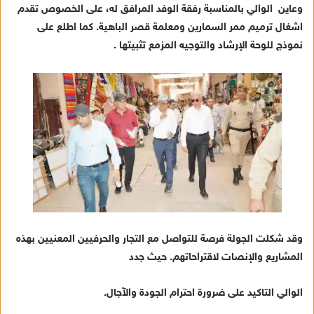
وعاين الوالي بالمناسبة رفقة الوفد المرافق له، على الخصوص تقدم
ا
اشغال ترميم ممر السمارين ومعلمة قصر الباهية. كما اطلع على
إ
نموذج للوحة الإرشاد والتوجيه المزمع تثبيتها .
ل
ك
ت
ر
و
ن
ي
ا
وقد شكلت الجولة فرصة للتواصل مع التجار والحرفيين المعنيين بهذه
المشاريع والإنصات لاقتراحاتهم. حيث جدد
الوالي التاكيد على ضرورة احترام الجودة والآجال.