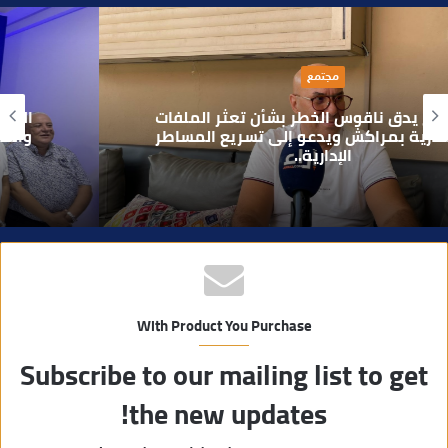
ق
ع
ا
سياسة
ل
و
الأمين الجهوي طارق حنيش وقيادات “الأصالة
ي
والمعاصرة” يدشنون مقراً جديداً للحزب بتراب
المنارة مراكش
ب
With Product You Purchase
Subscribe to our mailing list to get
the new updates!