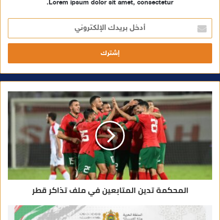
Lorem ipsum dolor sit amet, consectetur.
أ
د
خ
ل
ب
ر
ي
د
ك
ا
ل
إ
ل
ك
ت
ر
و
ن
ي
المحكمة تدين المتابعين في ملف تذاكر قطر