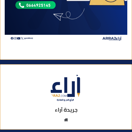
جريدة آراء
م
و