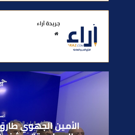
جريدة آراء
م
و
ق
ع
ا
ل
و
أق
ي
ب
أغسطس
بعد تداول فيديو يوثق 