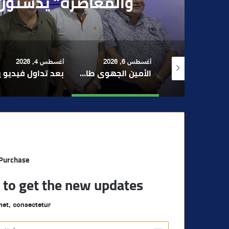
بقاصر مشتبه في تو
 6, 2026
أغسطس 4, 2026
أغسطس 4, 2026
الأمين الجهوي طارق حنيش وقيادات “الأصالة والمعاصرة” يدشنون مقراً جديداً للحزب بتراب المنارة مراكش
بعد تداول فيديو يوثق العملية.. أمن مراكش يطيح بقاصر مشتبه في تورطه في سرقة مسلحة..
مراكش والفورمو
 Purchase
t to get the new updates!
et, consectetur.
أ