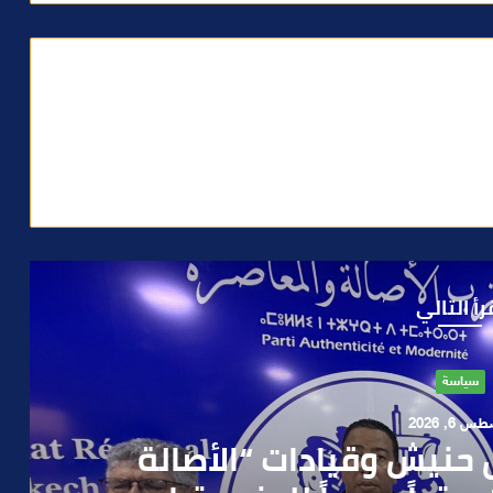
رأ التالي
حوادث
 4, 2026
العملية.. أمن مراكش يطيح