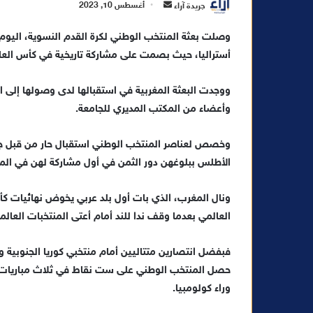
أ
جريدة آراء
أغسطس 10, 2023
ر
وصلت بعثة المنتخب الوطني لكرة القدم النسوية، اليوم
س
أستراليا، حيث بصمت على مشاركة تاريخية في كأس العالم للس
ل
ب
ر
ووجدت البعثة المغربية في استقبالها لدى وصولها إلى ال
ي
وأعضاء من المكتب المديري للجامعة.
د
ا
وخصص لعناصر المنتخب الوطني استقبال حار من قبل جماهي
إ
الأطلس ببلوغهن دور الثمن في أول مشاركة لهن في المو
ل
ك
ونال المغرب، الذي بات أول بلد عربي يخوض نهائيات كأس 
ت
العالمي بعدما وقف ندا للند أمام أعتى المنتخبات العالمي
ر
و
فبفضل انتصارين متتاليين أمام منتخبي كوريا الجنوبية وكول
ن
حصل المنتخب الوطني على ست نقاط في ثلاث مباريات ليت
ي
وراء كولومبيا.
ا