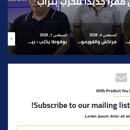
رطه في سرقة مسلحة..
أغسطس 1, 2026
أغسطس 6, 2026
أغسطس 6, 2026
لا 1.. حلم عالمي توقف في المنعرج الأخير؟
بوفوطا يكتب : بين صمت الحكومة وسباق الانتخابات… هل أصبحت إدارة الأزمات خارج أولويات الفاعلين السياسيين؟
رشيد نجاح يدق ناقوس الخطر بشأن تعثر الملفات الاستثمارية بمراكش ويدعو إلى تسريع المساطر الإدارية..
With Product You
Subscribe to our mailing lis
Lorem ipsum dolor sit am