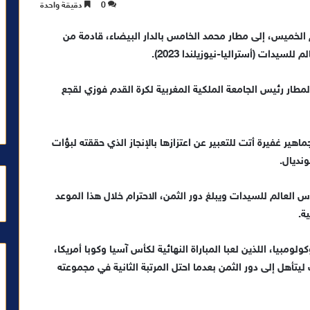
0
دقيقة واحدة
 الخميس، إلى مطار محمد الخامس بالدار البيضاء، قادمة من
يدات (أستراليا-نيوزيلندا 2023).
مطار رئيس الجامعة الملكية المغربية لكرة القدم فوزي لقجع
ر غفيرة أتت للتعبير عن اعتزازها بالإنجاز الذي حققته لبؤات
نديال.
العالم للسيدات ويبلغ دور الثمن، الاحترام خلال هذا الموعد
ة.
ومبيا، اللذين لعبا المباراة النهائية لكأس آسيا وكوبا أمريكا،
أهل إلى دور الثمن بعدما احتل المرتبة الثانية في مجموعته