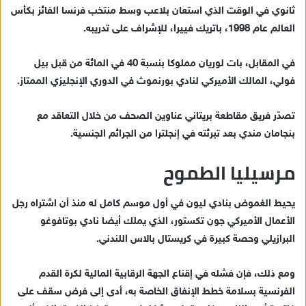
ثانوي في الوقت الذي استعان بلاعب وسط منتخب فرنسا الفائز بكأس
العالم عام 1998، باتريك فييرا، للإشراف على تدريبه.
في المقابل، بات لوريان مملوكا بنسبة 40 في المائة من قبل بيل
فولي، المالك الأميركي لنادي بورنموث في الدوري الإنجليزي الممتاز.
تصدّر فريق مقاطعة بريتاني عناوين الصحف من خلال التعاقد مع
بنجامان مندي بعد تبرئته في إنجلترا من الجرائم الجنسية.
مرسيليا الطموح
يحيط الغموض بنادي ليون في أول موسم كامل له منذ أن اشتراه رجل
الأعمال الأميركي جون تكستور، الذي يملك أيضا نادي بوتافوغو
البرازيلي وحصة كبيرة في كريستال بالاس اللندني.
ومع ذلك، فإن فشله في إقناع الجهة الرقابية المالية لكرة القدم
الفرنسية بسلامة خطط الإنفاق الخاصة به، أدى إلى فرض سقف على