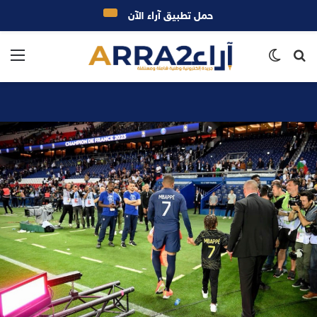
حمل تطبيق آراء الآن
بحث
الوضع
الق
عن
المظلم