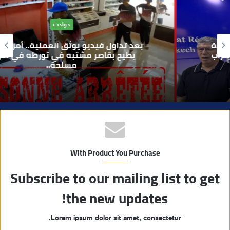
ع
ا
حوادث
ل
و
بعد تداول فيديو يوثق العملية.. أمن مراكش
ي
يطيح بقاصر مشتبه في تورطه في سرقة
مسلحة..
ب
With Product You Purchase
Subscribe to our mailing list to get
the new updates!
Lorem ipsum dolor sit amet, consectetur.