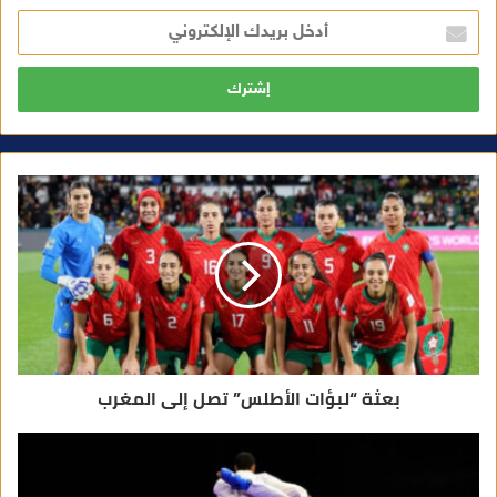
أ
د
خ
ل
ب
ر
ي
د
ك
ا
ل
إ
ل
ك
ت
ر
و
ن
ي
بعثة “لبؤات الأطلس” تصل إلى المغرب