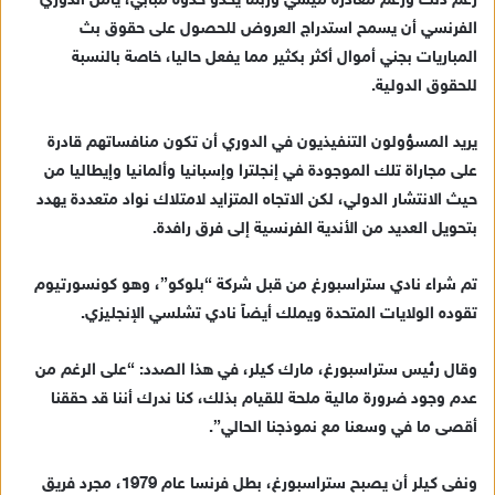
رغم ذلك ورغم مغادرة ميسي وربما يحذو حذوه مبابي، يأمل الدوري
الفرنسي أن يسمح استدراج العروض للحصول على حقوق بث
المباريات بجني أموال أكثر بكثير مما يفعل حاليا، خاصة بالنسبة
للحقوق الدولية.
يريد المسؤولون التنفيذيون في الدوري أن تكون منافساتهم قادرة
على مجاراة تلك الموجودة في إنجلترا وإسبانيا وألمانيا وإيطاليا من
حيث الانتشار الدولي، لكن الاتجاه المتزايد لامتلاك نواد متعددة يهدد
بتحويل العديد من الأندية الفرنسية إلى فرق رافدة.
تم شراء نادي ستراسبورغ من قبل شركة “بلوكو”، وهو كونسورتيوم
تقوده الولايات المتحدة ويملك أيضاً نادي تشلسي الإنجليزي.
وقال رئيس ستراسبورغ، مارك كيلر، في هذا الصدد: “على الرغم من
عدم وجود ضرورة مالية ملحة للقيام بذلك، كنا ندرك أننا قد حققنا
أقصى ما في وسعنا مع نموذجنا الحالي”.
ونفى كيلر أن يصبح ستراسبورغ، بطل فرنسا عام 1979، مجرد فريق