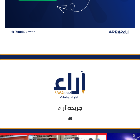
جريدة آراء
م
و
ق