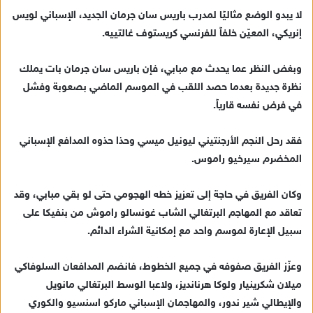
لا يبدو الوضع مثاليًا لمدرب باريس سان جرمان الجديد، الإسباني لويس
إنريكي، المعيّن خلفاً للفرنسي كريستوف غالتييه.
وبغض النظر عما يحدث مع مبابي، فإن باريس سان جرمان بات يملك
نظرة جديدة بعدما حصد اللقب في الموسم الماضي بصعوبة وفشل
في فرض نفسه قارياً.
فقد رحل النجم الأرجنتيني ليونيل ميسي وحذا حذوه المدافع الإسباني
المخضرم سيرخيو راموس.
وكان الفريق في حاجة إلى تعزيز خطه الهجومي حتى لو بقي مبابي، وقد
تعاقد مع المهاجم البرتغالي الشاب غونسالو راموش من بنفيكا على
سبيل الإعارة لموسم واحد مع إمكانية الشراء الدائم.
وعزّز الفريق صفوفه في جميع الخطوط، فانضم المدافعان السلوفاكي
ميلان شكرينيار ولوكا هرنانديز، ولاعبا الوسط البرتغالي مانويل
والإيطالي شير ندور، والمهاجمان الإسباني ماركو اسنسيو والكوري