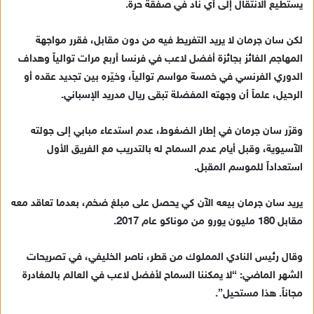
يستطيع الانتقال إلى أي ناد في صفقة حرة.
إ
ل
ك
لكن سان جرمان لا يريد التفريط فيه من دون مقابل، فقرر مواجهة
ت
المهاجم الفائز بجائزة أفضل لاعب في فرنسا أربع مرات توالياً وهداف
ر
الدوري الفرنسي في خمسة مواسم توالياً، وخيّره بين تجديد عقده أو
و
الرحيل، علماً أن وجهته المفضلة تبقى ريال مدريد الإسباني.
ن
ي
وقرّر سان جرمان في إطار الضغوط، عدم استدعاء مبابي إلى جولته
ا
الآسيوية، وقبل أيام عدم السماح له بالتدريب مع الفريق الأول
استعداداً للموسم المقبل.
يريد سان جرمان بيعه الآن كي يحصل على مبلغ ضخم، بعدما تعاقد معه
مقابل 180 مليون يورو من موناكو عام 2017.
وقال رئيس النادي المملوك من قطر، ناصر الخليفي، في تصريحات
الشهر الماضي: “لا يمكننا السماح لأفضل لاعب في العالم بالمغادرة
مجاناً. هذا مستحيل”.