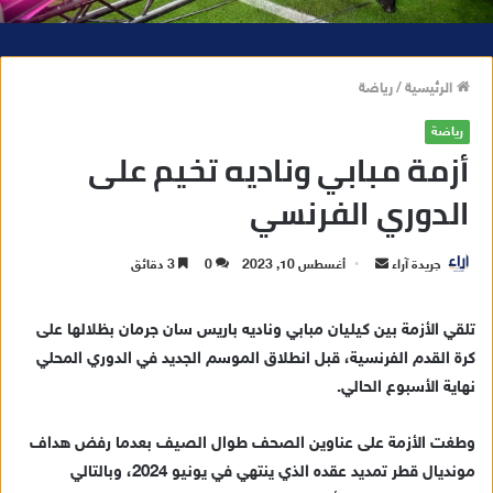
الرئيسية
/
رياضة
رياضة
أزمة مبابي وناديه تخيم على
الدوري الفرنسي
جريدة آراء
أ
أغسطس 10, 2023
0
3 دقائق
ر
س
تلقي الأزمة بين كيليان مبابي وناديه باريس سان جرمان بظلالها على
ل
كرة القدم الفرنسية، قبل انطلاق الموسم الجديد في الدوري المحلي
ب
نهاية الأسبوع الحالي.
ر
ي
وطغت الأزمة على عناوين الصحف طوال الصيف بعدما رفض هداف
د
مونديال قطر تمديد عقده الذي ينتهي في يونيو 2024، وبالتالي
ا