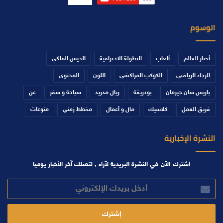
الوسوم
أخبار العالم
ألعاب
البطولة الاحترافية
الجيش الملكي
الرجاء الرياضي
الكوكب المراكشي
اللون
المحتوى
باريس سان جيرمان
بودريقة
ريال مدريد
سياحة و سفر
عن
فريق العمل
كلاسيك
مال و أعمال
مخطط زمني
منوعات
النشرة الإخبارية
اشترك الآن في النشرة البريدية لآراء , لتصلك آخر الأخبار يوميا
أدخل
بريدك
الإلكتروني