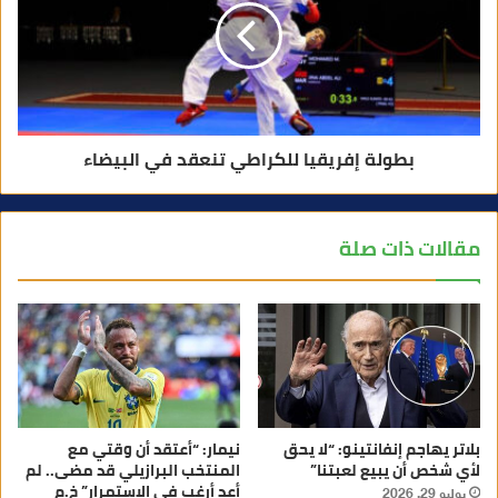
بطولة إفريقيا للكراطي تنعقد في البيضاء
مقالات ذات صلة
بلاتر يهاجم إنفانتينو: “لا يحق
نيمار: “أعتقد أن وقتي مع
لأي شخص أن يبيع لعبتنا”
المنتخب البرازيلي قد مضى.. لم
أعد أرغب في الاستمرار” خ.م
يوليو 29, 2026