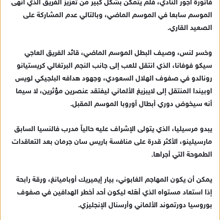
فاتورة أجور النادي، فلم يتمكن بشكل كبير من تعزيز الفريق الذي أنهى
الموسم سابعا في الموسم الماضي، وبالتالي عدم المشاركة على
الصعيد القاري.
وخسر لنس، وصيف البطل الموسم الماضي، قائد الفريق العاجي
سيكو فوفانا، الذي انتقل للعب إلى جانب النجم البرتغالي كريستيانو
رونالدو في صفوف الهلال السعودي، وجهود هدافه البلجيكي لويس
اوبيندا المنتقل إلى لايبزيغ الألماني ليفتقد عنصرين مؤثرين، لا سيما
أنه سيخوض دوري أبطال أوروبا الموسم المقبل.
يبدو مرسيليا، الذي يتولى الإشراف عليه حالياً مدرب فالنسيا السابق
مارسيلينو، الأكثر قدرة على منافسة باريس سان جرمان بعد التعاقدات
الطموحة التي أجراها.
يمكن أن يكون المهاجم الغابوني، بيار إيميريك أوباميانغ، ورقة رابحة
إذا استعاد مستواه الذي أهّله ليكون أحد أخطر الهدافين في صفوف
بوروسيا دورتموند الألماني وأرسنال الإنجليزي.