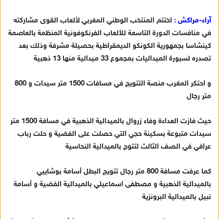
ر
س
آراء-مراكش :
اختتم المنتخب الوطني المغربي لألعاب القوى مشاركته
ل
في منافسات الدورة التاسعة للألعاب الفرنكوفونية المنظمة بالعاصمة
ب
كينشاسا بجمهورية الكونكو الديمقراطية بحصيلة مشرفة وذلك بعد
ر
تصدره لسبورة الميداليات بمجموع 33 ميدالية منها 13 ذهبية
ي
د
و احتكر المغرب منصة التتويج في مسافات 1500 متر سيدات و 800
ا
متر رجال
إ
ل
ك
حيث فازت العداءة وفاء زروال بالميدالية الذهبية في مسافة 1500 متر
ت
سيدات متبوعة بسكينة حجي التي حصلت على الفضية و حلت رباب
ر
عرافي في الصف الثالث لتتوج بالميدالية النحاسية
و
ن
كما عرفت مسافة 800 متر رجال تتويج البطل أسامة بوشايبي
ي
بالميدالية الذهبية و مصطفى اسماعيلي بالميدالية الفضية و أسامة
ا
نبيل بالميدالية البرونزية