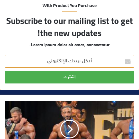
With Product You Purchase
Subscribe to our mailing list to get
the new updates!
Lorem ipsum dolor sit amet, consectetur.
أ
د
خ
ل
ب
ر
ي
د
ك
ا
ل
إ
ل
ك
ت
ر
و