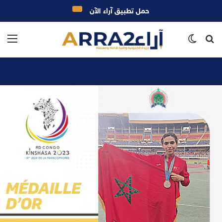
حمل تطبيق آراء الآن
بحث
الوضع
الق
عن
المظلم