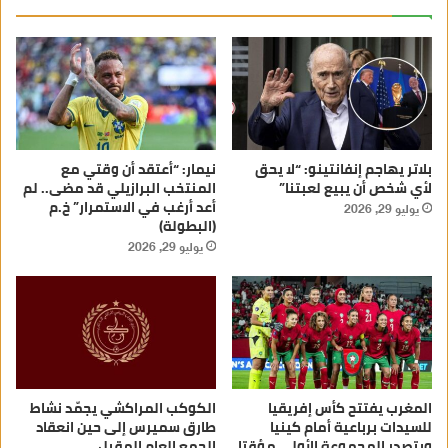
بلاتر يهاجم إنفانتينو: “لا يحق
نيمار: “أعتقد أن وقتي مع
لأي شخص أن يبيع لعبتنا”
المنتخب البرازيلي قد مضى.. لم
أعد أرغب في الاستمرار” خ.م
يوليو 29, 2026
(البطولة)
يوليو 29, 2026
المغرب يفتتح كأس إفريقيا
الكوكب المراكشي يجمّد نشاط
للسيدات برباعية أمام كينيا
طارق سميرس إلى حين انعقاد
ويتصدر المجموعة الأولى مؤقتا
الجمع العام المقبل