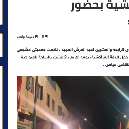
شية بحضور
0
دقيقة واحدة
رى الرابعة والعشرين لعيد العرش المجيد ، نظمت جمعيتي مشجعي
الكوكب الرياضي المراكشي و المراكشية للمدينة العتيقة حفل للدقة المراكشية، يومه الاربعاء 2 غشت بالساحة المتواجدة
القاضي عياض .