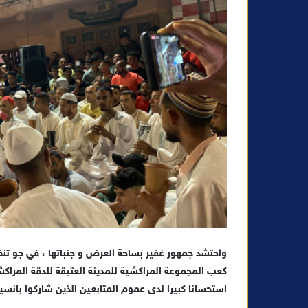
واحتشد جمهور غفير بساحة العرض و جنباتها ، في جو تنظ
كعب المجموعة المراكشية للمدينة العتيقة للدقة المراكش
استحسانا كبيرا لدى عموم المتابعين الذين شاركوا بانسي