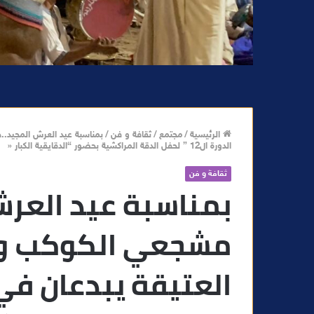
الرئيسية
/
مجتمع
/
ثقافة و فن
/
بمناسبة عيد العرش المجيد..
الدورة ال12 ” لحفل الدقة المراكشية بحضور “الدقايقية الكبار «
ثقافة و فن
بمناسبة عيد العر
مشجعي الكوكب و ا