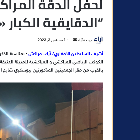
لحفل الدقة المراك
“الدقايقية الكبار «
أ
جريدة آراء
أغسطس 3, 2023
ر
أشرف السليطين الأمغاري/ آراء- مراكش
: بمناسبة الذك
س
ل
ب
بالقرب من مقر الجمعيتين المذكورتين ببوسكري شارع 
ر
ي
د
ا
إ
ل
ك
ت
ر