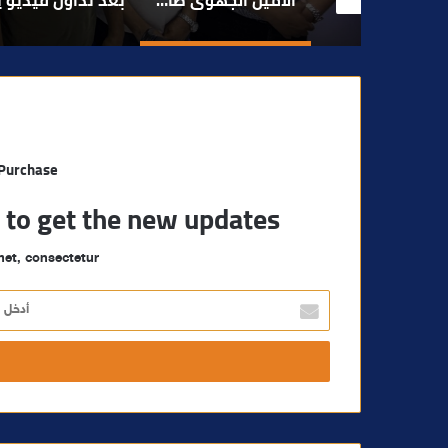
 Purchase
t to get the new updates!
et, consectetur.
أ
د
خ
ل
ب
ر
ي
د
ك
ا