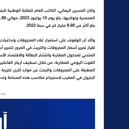
د
ا
وكان الحسين اليماني، الكاتب العام للنقابة الوطنية ل
إ
ل
بلغ أكثر من 6.95 مليار لتر في سنة 2022.
ك
ت
وأكد أن الوقوف على استمرار غلاء المحروقات وتداعيا
ر
لقرار تحرير أسعار المحروقات والتريث في المرور لتحرير أس
و
المتدني لمدخول المغاربة وانتشار البطالة والاقتصاد ا
ن
القوت اليومي للمغاربة، من خلال تسقيف أرباح الفاعلين 
ي
المطبقة على المحروقات والبحث عن موارد أخرى لخزينة ا
ا
البترول في المغرب لاسترجاع مكاسب هذه الصناعة وتدمي
للإشه