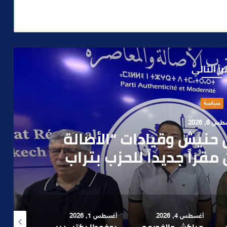
رأ التالي
حوادث
 4, 2026
العملية.. أمن مراكش يطيح
رطه في سرقة مسلحة..
أغسطس 1, 2026
أغسطس 6, 2026
أغسطس 6, 2026
لا 1.. حلم عالمي توقف في المنعرج الأخير؟
بوفوطا يكتب : بين صمت الحكومة وسباق الانتخابات… هل أصبحت إدارة الأزمات خارج أولويات الفاعلين السياسيين؟
رشيد نجاح يدق ناقوس الخطر بشأن تعثر الملفات الاستثمارية بمراكش ويدعو إلى تسريع المساطر الإدارية..