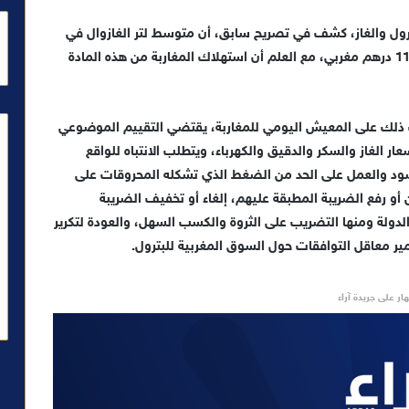
لبترول والغاز، كشف في تصريح سابق، أن متوسط لتر الغازوال في
المحمدية ونواحيها، بلغ يوم 10 يوليوز 2023، حوالي 11.69 درهم مغربي، مع العلم أن استهلاك المغاربة من هذه المادة
ت ذلك على المعيش اليومي للمغاربة، يقتضي التقييم الموضوعي
عار الغاز والسكر والدقيق والكهرباء، ويتطلب الانتباه للواقع
لأسود والعمل على الحد من الضغط الذي تشكله المحروقات على
أو رفع الضريبة المطبقة عليهم، إلغاء أو تخفيف الضريبة
لدولة ومنها التضريب على الثروة والكسب السهل، والعودة لتكرير
ر معاقل التوافقات حول السوق المغربية للبترول.
ار على جريدة آراء