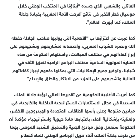
العائلي والشعبي الذي جسده “أبناؤنا في المنتخب الوطني خلال
مونديال قطر الأخير في نتائج أفرحت الأمة المغربية بقيادة جلالة
الملك، كما أبهرت العالم”.
كما عبرت عن اعتزازها ب “الأهمية التي يوليها صاحب الجلالة حفظه
الله ونصره للشباب المغربي، واحتضانه لمشاريعهم وتشجيعهم على
إبراز كفاءاتهم في مختلف المجالات، واستلهام الحكومة من هذه
العناية المولوية السامية مختلف البرامج الرامية لتعزيز الثقة في
شبابنا، وتوفير جميع الإمكانيات التي يمكنها دفعهم لإبراز كفاءاتهم
العالية وتشجيعهم على المزيد من الابتكار والخلق والإبداع”.
كما أعربت الأغلبية الحكومية عن تقديرها العالي لرؤية جلالة الملك
السديدة في مجال الاستثمارات الاستراتيجية الداخلية والخارجية، في
ميادين متنوعة وعلى رأسها الطاقات المتجددة والهيدروجين الأخضر،
ولعنايته بإشكالية الماء، باعتبارها مادة حيوية واستراتيجية، مؤكدة أن
الحكومة ستعمل وفق مبادئ الجدية والتدقيق الشديد الموصى بهما
من طرف جلالة الملك أثناء تنزيل البرنامج الوطني للماء كقطاع