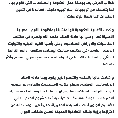
خطاب العرش يعد بوصلة عمل الحكومة والإصلاحات التي تقوم بها،
إ
لما يتضمنه من توجيهات استراتيجية دقيقة، تساعدنا في تثمين
ل
ك
المنجزات كما تنبهنا للإكراهات”.
ت
ر
وأكدت الأغلبية الحكومية أنها متشبتة بمنظومة القيم المغربية
و
الأصيلة كما أوصي بها جلالة الملك حفظه الله ونصره في مختلف
ن
المناسبات والأوراش الإصلاحية، وعلى رأسها القيم الدينية والثوابت
ي
الوطنية الراسخة في مختلف مجالات الإصلاح، وبتقوية أواصر الترابط
ا
العائلي والتماسك الاجتماعي لمواصلة بناء مجتمع مغربي متقدم وأكثر
تضامنا.
وأشادت عاليا بالحكمة والتبصر الذين يقود بهما جلالة الملك
الدبلوماسية الوطنية، ودفاع جلالته المستميت والهادئ عن قضية
الوحدة الترابية للمملكة، مما وفر لها زخما داعما ومساندا جسده تزايد
الاعترافات الدولية بمغربية الصحراء، وتأييد مشروع الحكم الذاتي
للأقاليم الجنوبية تحت السيادة المغربية، معربة في الوقت ذاته عن
اعتزازها برؤية جلالته الأخلاقية العميقة لحسن علاقات الجوار.