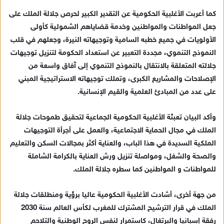
كما أعربت الأغلبية الحكومية عن التقدير الكبير لحرص جلالة الملك على
جعل المواطنات والمواطنين وخدمة قضاياهم الشمولية كأولى
الأولويات في جميع خطبه السامية وتوجيهاته النيرة، وجعلهم في قلب
النموذج التنموي، مجددة التعبير عن استعداد الحكومة لتنزيل توجيهات
جلالته المتعلقة بالانتقال بالنموذج التنموي إلى آفاق واسعة من
الإصلاحات والمشاريع الكبرى، وتملك توجيهاته الاستراتيجية المبني
على عدد من المبادئ العلمية والقيم الإنسانية.
وأكد البيان تعبئة الأغلبية الحكومية الجماعية لتحقيق طموحات جلالة
الملك في مجال الحماية الاجتماعية، والعمل على أجرأة التوجيهات
الملكية السديدة في هذا الباب، والعناية أكثر بمجالات السكن والتعليم
والصحة والشغل، ومواصلة تنزيل ورش العناية بالكرامة الشاملة
للمواطنات و المواطنين كما سطره جلالة الملك.
من جهة أخرى، أشادت الأغلبية الحكومية عاليا برؤية ومنطلقات جلالة
الملك في قرار الترشيح المشترك للمغرب لكأس العالم سنة 2030
رفقة إسبانيا والبرتغال، كاستمرار لنفس الروح الوطنية والتلاحم