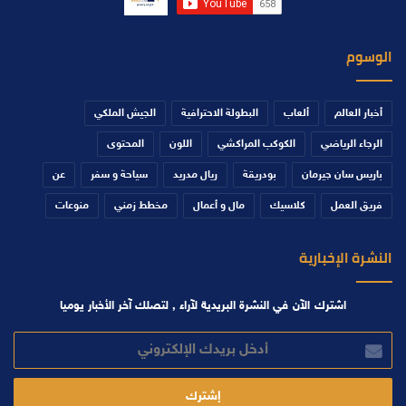
الوسوم
أخبار العالم
ألعاب
البطولة الاحترافية
الجيش الملكي
الرجاء الرياضي
الكوكب المراكشي
اللون
المحتوى
باريس سان جيرمان
بودريقة
ريال مدريد
سياحة و سفر
عن
فريق العمل
كلاسيك
مال و أعمال
مخطط زمني
منوعات
النشرة الإخبارية
اشترك الآن في النشرة البريدية لآراء , لتصلك آخر الأخبار يوميا
أدخل
بريدك
الإلكتروني