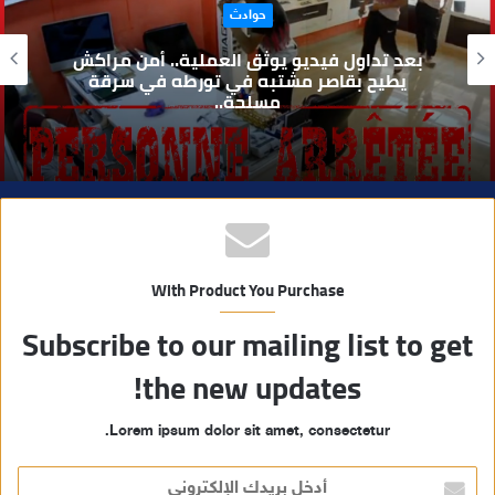
حوادث
ل
و
بعد تداول فيديو يوثق العملية.. أمن مراكش
ي
يطيح بقاصر مشتبه في تورطه في سرقة
مسلحة..
ب
With Product You Purchase
Subscribe to our mailing list to get
the new updates!
Lorem ipsum dolor sit amet, consectetur.
أ
د