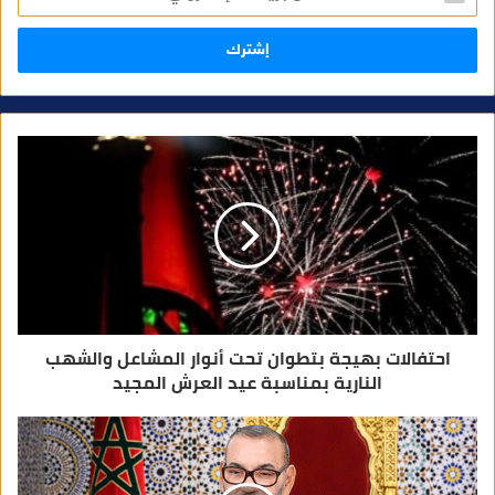
خ
ل
ب
ر
ي
د
ك
ا
ل
إ
ل
ك
ت
ر
و
ن
ي
احتفالات بهيجة بتطوان تحت أنوار المشاعل والشهب
النارية بمناسبة عيد العرش المجيد