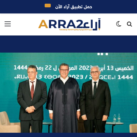
حمل تطبيق آراء الآن
بحث
الوضع
الق
عن
المظلم