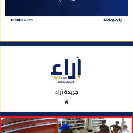
جريدة آراء
م
و
ق
ع
ا