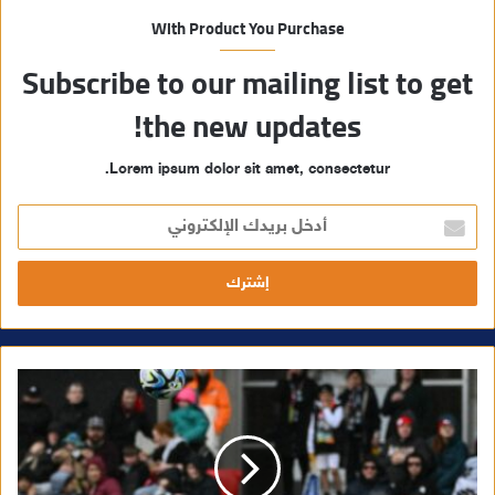
With Product You Purchase
Subscribe to our mailing list to get
the new updates!
Lorem ipsum dolor sit amet, consectetur.
أ
د
خ
ل
ب
ر
ي
د
ك
ا
ل
إ
ل
ك
ت
ر