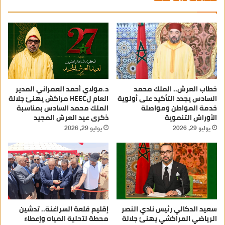
خطاب العرش.. الملك محمد
د.مولاي أحمد العمراني المدير
السادس يجدد التأكيد على أولوية
العام لHEEC مراكش يهنئ جلالة
خدمة المواطن ومواصلة
الملك محمد السادس بمناسبة
الأوراش التنموية
ذكرى عيد العرش المجيد
يوليو 29, 2026
يوليو 29, 2026
سعيد الدكالي رئيس نادي النصر
إقليم قلعة السراغنة.. تدشين
الرياضي المراكشي يهنئ جلالة
محطة لتحلية المياه وإعطاء