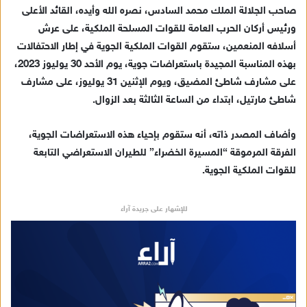
صاحب الجلالة الملك محمد السادس، نصره الله وأيده، القائد الأعلى
د
ورئيس أركان الحرب العامة للقوات المسلحة الملكية، على عرش
ا
أسلافه المنعمين، ستقوم القوات الملكية الجوية في إطار الاحتفالات
إ
بهذه المناسبة المجيدة باستعراضات جوية، يوم الأحد 30 يوليوز 2023،
ل
ك
على مشارف شاطئ المضيق، ويوم الإثنين 31 يوليوز، على مشارف
ت
شاطئ مارتيل، ابتداء من الساعة الثالثة بعد الزوال.
ر
و
وأضاف المصدر ذاته، أنه ستقوم بإحياء هذه الاستعراضات الجوية،
ن
الفرقة المرموقة “المسيرة الخضراء” للطيران الاستعراضي التابعة
ي
للقوات الملكية الجوية.
ا
للإشهار على جريدة آراء