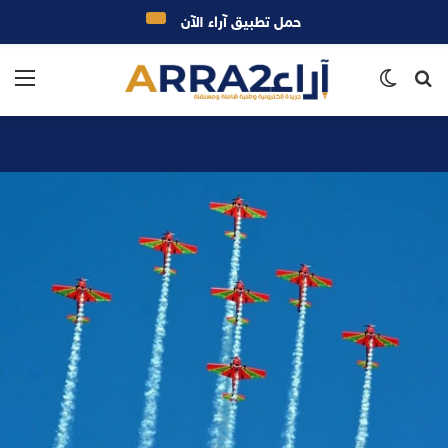
حمل تطبيق آراء الآن
بحث
الوضع
الق
عن
المظلم