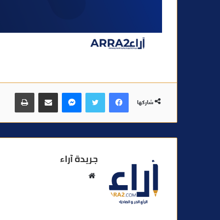
فيسبوك
تويتر
ماسنجر
مشاركة عبر البريد
طباعة
شاركها
جريدة آراء
م
و
ق
ع