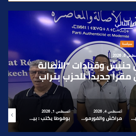
رأ التالي
حوادث
س 4, 2026
العملية.. أمن مراكش يطيح
ورطه في سرقة مسلحة..
أغسطس 1, 2026
أغسطس 6, 2026
أغسطس 6, 2026
ورمولا 1.. حلم عالمي توقف في المنعرج الأخير؟
بوفوطا يكتب : بين صمت الحكومة وسباق الانتخابات… هل أصبحت إدارة الأزمات خارج أولويات الفاعلين السياسيين؟
رشيد نجاح يدق ناقوس الخطر بشأن تعثر الملفات الاستثمارية بمراكش ويدعو إلى تسريع المساطر الإدارية..