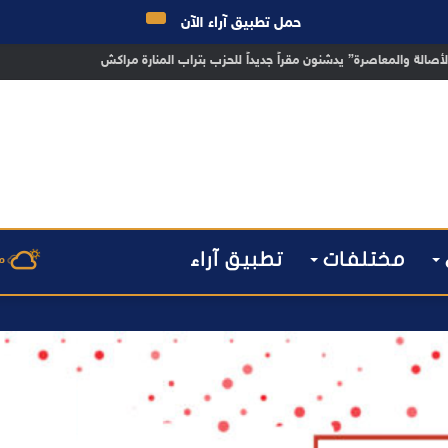
حمل تطبيق آراء الآن
 مراكش يطيح بقاصر مشتبه في تورطه في سرقة مسلحة..
مختلفات
تطبيق آراء
م