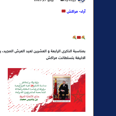
جريدة آراء
يوليو 27, 2023
ر
آراء- مراكش
س
ل
ب
ر
ي
د
ا
بمناسبة الذكرى الرابعة و العشرين لعيد العرش المجيد
إ
الاليفة بتسلطانت مراكش
ل
ك
ت
ر
و
ن
ي
ا