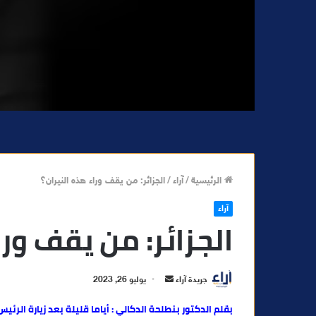
الرئيسية
/
آراء
/
الجزائر: من يقف وراء هذه النيران؟
آراء
الجزائر: من يقف ورا
أ
جريدة آراء
يوليو 26, 2023
ر
بقلم الدكتور بنطلحة الدكالي : أياما قليلة بعد زيارة الرئ
س