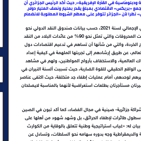
ودبلوماسية في القارة الإفريقية»، حيث أكد الرئيس الجزائري أن
ع «بريكس» الاقتصادي بمبلغ يقدر بمليار ونصف المليار دولار،
 نظرا لأن «الجزائر تتوفر على معظم الشروط المطلوبة للانضمام
نعم إن الجزائر «القوة الضاربة»، والتي يبلغ ناتجها الداخلي الإجمالي لسنة 2021، حسب بيانات صندوق النقد الدولي نحو
164 مليار دولار، حيث يعتمد اقتصادها أساسا على إيرادات المحروقات والتي تمثل نحو 90% من عائدات البلاد من النقد
 الخردة، والتي من شأنها أن تساهم في تدعيم اقتصادات دول
عالم، عن طريق إرشادهم إلى تجربتها الملهمة في كيفية إعداد
ك العالمية، والاستخفاف بأرواح المواطنين، ولهم في مشاهد
لى الواقع الحقيقي للقوة الضاربة، حيث تسببت ألسنة النيران في
يرهم لوحدهم، أمام عمليات إطفاء جد متخلفة، حيث اكتفى عناصر
غيرتان مستأجرتان بطلعات استعراضية لأنهما بالمناسبة لايصلحان
ة شراكة جزائرية- صينية في مجال الفضاء، كما أكد تبون في الصين
 أسطول طائرات لإطفاء الحرائق، بل وشهد شهود من أهلها على
ان له: «غياب استراتيجية وطنية تتعلق بالوقاية من الكوارث
فة والديمقراطية وجه بدوره سهامه نحو السلطات، وتساءل عن