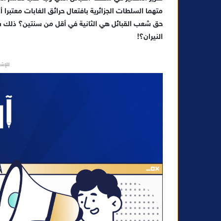
متهما السلطات الجزائرية بافتعال حرائق الغابات معتبرا 
حق شعب القبائل هي الثانية في أقل من سنتين؟ ذلك س
النيران؟!
للإشه