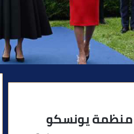
ى منظمة يونسكو