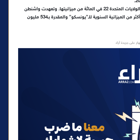
وتمثل عودتها متنفسا للمنظمة، التي تشكل مساهمات الولايات المتحدة 22 في المائة من ميزانيتها. وتعهدت واشنطن
سداد مستحقاتها بالكامل والبالغة 619 مليون دولار، أي أكثر من الميزانية السنوية للـ”يونسكو” والمقدرة بـ534 مليون
ار على جريدة آراء