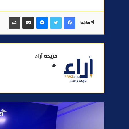
فيسبوك
تويتر
ماسنجر
مشاركة عبر البريد
طباعة
شاركها
جريدة آراء
م
و
ق
ع
ا
ل
و
أق
ي
ب