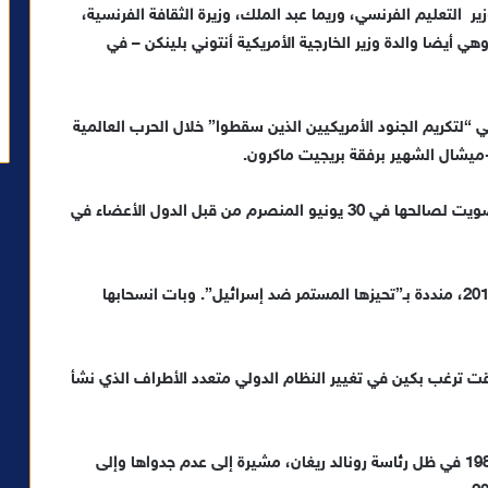
ر التعليم الفرنسي، وريما عبد الملك، وزيرة الثقافة الفرنسية،
هي أيضا والدة وزير الخارجية الأمريكية أنتوني بلينكن – في
اني “لتكريم الجنود الأمريكيين الذين سقطوا” خلال الحرب العالمية
-ميشال الشهير برفقة بريجيت ماكرون.
عادت الولايات المتحدة، مؤخرا، إلى الـ”يونسكو”، بعد تصويت لصالحها في 30 يونيو المنصرم من قبل الدول الأعضاء في
وكانت واشنطن قد انسحبت من اليونسكو” في أكتوبر 2017، منددة بـ”تحيزها المستمر ضد إسرائيل”. وبات انسحابها
ت ترغب بكين في تغيير النظام الدولي متعدد الأطراف الذي نشأ
سبق للولايات المتحدة أن خرجت من الـ”يونسكو” عام 1984 في ظل رئاسة رونالد ريغان، مشيرة إلى عدم جدواها وإلى