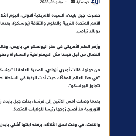
أ
جريدة آراء
يوليو 25, 2023
ر
حضرت جيل بايدن، السيدة الأمريكية الأولى، اليوم الثلا
س
الأمم المتحدة للتربية والعلوم والثقافة (يونسكو)، ب
ل
دونالد ترامب.
ب
ر
ي
ورُفع العلم الأمريكي في مقرّ اليونسكو في باريس، وقال
د
النضال من أجل قيمنا مثل الديمقراطية والمساواة وحقو
ا
إ
من جهتها، قالت أودري أزولاي، المديرة العامة للـ”يونسكو
ل
“في هذا العالم المفكّك حيث أدت الرغبة في السلطة أحيا
ك
تتجاوز اليونسكو”.
ت
ر
بعدما وصلت أمس الاثنين إلى فرنسا، بدأت جيل بايدن زي
و
الأوروبية مذ أصبح زوجها رئيسا للولايات المتحدة.
ن
ي
والتقت، في وقت لاحق الثلاثاء، برفقة ابنتها آشلي بايدن
ا