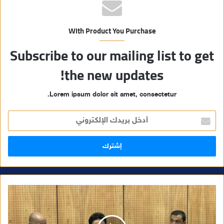
With Product You Purchase
Subscribe to our mailing list to get
the new updates!
Lorem ipsum dolor sit amet, consectetur.
أ
د
خ
ل
ب
ر
ي
د
ك
ا
ل
إ
ل
ك