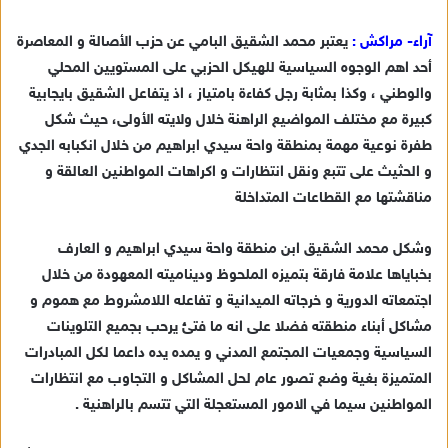
ر
س
آراء- مراكش :
يعتبر محمد الشقيق البامي عن حزب الأصالة و المعاصرة
ل
أحد اهم الوجوه السياسية للهيكل الحزبي على المستويين المحلي
ب
والوطني ، وكذا بمثابة رجل كفاءة بامتياز ، اذ يتفاعل الشقيق بايجابية
ر
كبيرة مع مختلف المواضيع الراهنة خلال ولايته الأولى، حيث شكل
ي
طفرة نوعية مهمة بمنطقة واحة سيدي ابراهيم من خلال انكبابه الجدي
د
و الحثيث على تتبع ونقل انتظارات و اكراهات المواطنين العالقة و
ا
مناقشتها مع القطاعات المتداخلة
إ
ل
ك
وشكل محمد الشقيق ابن منطقة واحة سيدي ابراهيم و العارف
ت
بخباياها علامة فارقة بتميزه الملحوظ وديناميته المعهودة من خلال
ر
اجتمعاته الدورية و خرجاته الميدانية و تفاعله اللامشروط مع هموم و
و
مشاكل أبناء منطقته فضلا على انه ما فتئ يرحب بجميع التلوينات
ن
السياسية وجمعيات المجتمع المدني و يمده يده داعما لكل المبادرات
ي
المتميزة بغية وضع تصور عام لحل المشاكل و التجاوب مع انتظارات
ا
المواطنين سيما في الامور المستعجلة التي تتسم بالراهنية .