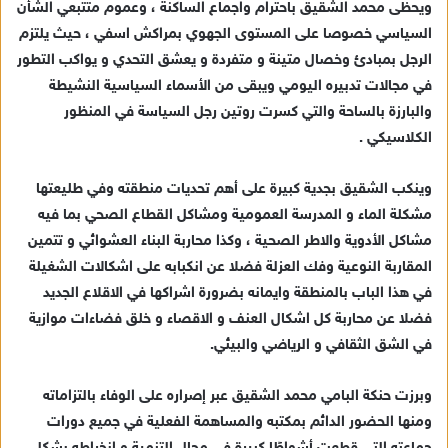
ويحظى محمد الشقيق باحترام واجماع الساكنة ، وعموم متتبعي الشأن
السياسي خصوصا على المستوى الجهوي بمراكش اسفي ، حيث يلتزم
الرجل بمبادئ وخصال متينة و متفردة و يعشق التحدي و يواكب التطور
في مجالات تدبيره اليومي ويبقى من الأسماء السياسية النشيطة
والبارزة بالساحة والتي كسرت روتين رجل السياسة في المنظور
الكلاسيكي .
وينكب الشقيق بجدية كبيرة على أهم تحديات منطقته وفي طليعتها
مشكلة الماء و المدرسة العمومية ومشاكل القطاع الصحي بما فيه
مشاكل الأدوية والاطر الصحية ، وكذا محاربة البناء العشوائي و تتمين
المقاربة النوعية وفك العزلة فضلا عن انكبابه على اشكالات الشغيلة
في هذا الباب بالمنطقة وايمانه بضرورة اشراكها في الاقلاع الجديد
فضلا عن محاربة كل اشكال العنف و الاقصاء و خلق فضاءات موازية
في الشق الثقافي و الرياضي والبيئي.
وبرزت حنكة البامي محمد الشقيق عبر إصراره على الوفاء بالتزاماته
ومنها الحضور الدائم بمكتبه والمساهمة الفعلية في جميع دورات