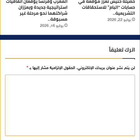
حصيلة حنيش تعزز موقعه في
المغرب وفرنسا يوقعان اتفاقيات
حسابات “البام” للاستحقاقات
استراتيجية جديدة ويعززان
التشريعية..
شراكتهما نحو مرحلة غير
مسبوقة..
يوليو 22, 2026
يوليو 16, 2026
اترك تعليقاً
لن يتم نشر عنوان بريدك الإلكتروني.
الحقول الإلزامية مشار إليها بـ
*
ا
ل
ت
ع
ل
ي
ق