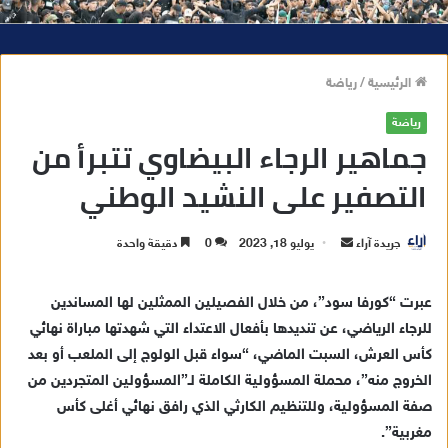
الرئيسية
/
رياضة
رياضة
جماهير الرجاء البيضاوي تتبرأ من
التصفير على النشيد الوطني
جريدة آراء
أ
يوليو 18, 2023
0
دقيقة واحدة
ر
س
عبرت “كورفا سود”، من خلال الفصيلين الممثلين لها المساندين
ل
للرجاء الرياضي، عن تنديدها بأفعال الاعتداء التي شهدتها مباراة نهائي
ب
كأس العرش، السبت الماضي، “سواء قبل الولوج إلى الملعب أو بعد
ر
الخروج منه”، محملة المسؤولية الكاملة لـ”المسؤولين المتجردين من
ي
صفة المسؤولية، وللتنظيم الكارثي الذي رافق نهائي أغلى كأس
د
مغربية”.
ا