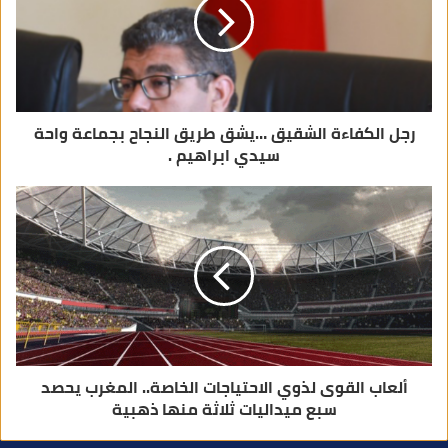
ت
ر
و
ن
ي
رجل الكفاءة الشقيق …يشق طريق النجاح بجماعة واحة
سيدي ابراهيم .
ألعاب القوى لذوي الاحتياجات الخاصة.. المغرب يحصد
سبع ميداليات ثلاثة منها ذهبية