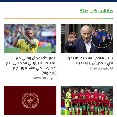
مقالات ذات صلة
بلاتر يهاجم إنفانتينو: “لا يحق
نيمار: “أعتقد أن وقتي مع
لأي شخص أن يبيع لعبتنا”
المنتخب البرازيلي قد مضى.. لم
أعد أرغب في الاستمرار” خ.م
يوليو 29, 2026
(البطولة)
يوليو 29, 2026