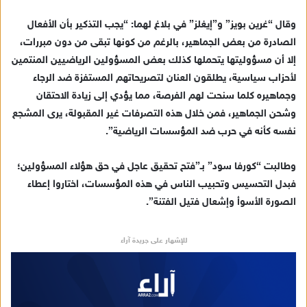
إ
وقال “غرين بويز” و”إيغلز” في بلاغ لهما: “يجب التذكير بأن الأفعال
ل
ك
الصادرة من بعض الجماهير، بالرغم من كونها تبقى من دون مبررات،
ت
إلا أن مسؤوليتها يتحملها كذلك بعض المسؤولين الرياضيين المنتمين
ر
لأحزاب سياسية، يطلقون العنان لتصريحاتهم المستفزة ضد الرجاء
و
وجماهيره كلما سنحت لهم الفرصة، مما يؤدي إلى زيادة الاحتقان
ن
وشحن الجماهير، فمن خلال هذه التصرفات غير المقبولة، يرى المشجع
ي
نفسه كأنه في حرب ضد المؤسسات الرياضية”.
ا
وطالبت “كورفا سود” بـ”فتح تحقيق عاجل في حق هؤلاء المسؤولين؛
فبدل التحسيس وتحبيب الناس في هذه المؤسسات، اختاروا إعطاء
الصورة الأسوأ وإشعال فتيل الفتنة”.
للإشهار على جريدة آراء