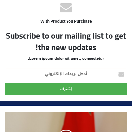
With Product You Purchase
Subscribe to our mailing list to get
the new updates!
Lorem ipsum dolor sit amet, consectetur.
أ
د
خ
ل
ب
ر
ي
د
ك
ا
ل
إ
ل
ك