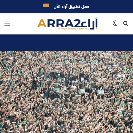
حمل تطبيق آراء الآن
بحث
الوضع
الق
عن
المظلم