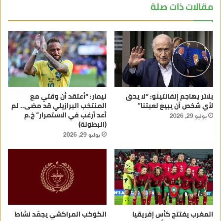
مقالات ذات صلة
بلاتر يهاجم إنفانتينو: “لا يحق
نيمار: “أعتقد أن وقتي مع
لأي شخص أن يبيع لعبتنا”
المنتخب البرازيلي قد مضى.. لم
أعد أرغب في الاستمرار” خ.م
يوليو 29, 2026
(البطولة)
يوليو 29, 2026
المغرب يفتتح كأس إفريقيا
الكوكب المراكشي يجمّد نشاط