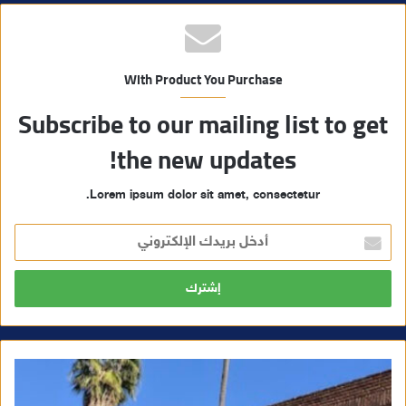
With Product You Purchase
Subscribe to our mailing list to get
the new updates!
Lorem ipsum dolor sit amet, consectetur.
أ
د
خ
ل
ب
ر
ي
د
ك
ا
ل
إ
ل