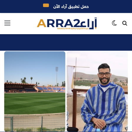
حمل تطبيق آراء الآن
بحث
الوضع
الق
عن
المظلم