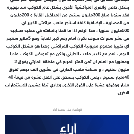
ت
بشكل خاص والفرق المراكشية الأخرى بشكل عام الكوكب مند تهجيره
ر
فقد سنويا مبلغ 300مليون سنتيم من المداخيل القارة و 200مليون
و
من المصاريف الإضافية كلفة استأجر ملعب مراكش الكبير اي
ن
500مليون سنويا ، هذا الرقم اذا ما قمنا باضافته في عملية حسابية
ي
في عشر سنوات سوف نكون امام رقم كبير للغاية وهو 5ملاير سنتيم
ا
اي تقريبا محموع مديونية الكوكب المراكشي وهذا هو مشكل الكوكب
اليوم ، نعم مع تغيير ملعب الحارتي ولكن مع تعويض الكوكب ماديا
ومعنويا مع العلم ان ثمن المتر المربع في منطقة الحارتي يفوق 2
مليون سنتيم ، و مساحة ملعب الحارتي في عشرين الف درهم تفوق
40مليار سنتيم ، يعني الكوكب يستحق على الاقل عشرة من قيمة 40
مليار ووفرقو عشرة على الفرق الأخرى وغادي تبقا عشرين للاستثمارات
الاخرى.
للإشهار على جريدة آراء