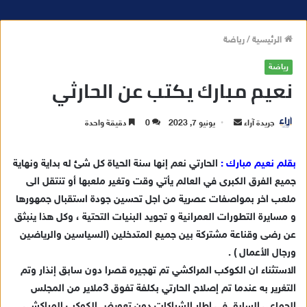
الرئيسية
/
رياضة
رياضة
نعيم مبارك يكتب عن الحارثي
جريدة آراء
أ
يونيو 7, 2023
0
دقيقة واحدة
ر
س
بقلم نعيم مبارك :
الحارتي نعم إنها سنة الحياة كل شئ له بداية ونهاية
ل
جميع الفرق الكبرى في العالم يأتي وقت وتغير ملعبها أو تنتقل الى
ب
ملعب اخر بمواصفات عصرية من اجل تحسين جودة استقبال جمهورها
ر
و مسايرة التطورات العمرانية و تجويد البنيات التحتية ، وكل هذا ينبثق
ي
عن رضى وقناعة مشتركة بين جميع المتدخلين (السياسين والرياضين
د
ورجال الأعمال ) .
ا
الاستثناء ان الكوكب المراكشي تم تهجيره قصرا دون سابق إنذار وتم
إ
ل
التغرير به عندما تم إصلاح الحارتي بكلفة تفوق 3ملاير من المجلس
ك
الجماعي السابق في إطار الشراكات دون تعويض الكوكب المراكشي