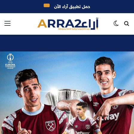
حمل تطبيق آراء الآن
بحث
الوضع
الق
عن
المظلم