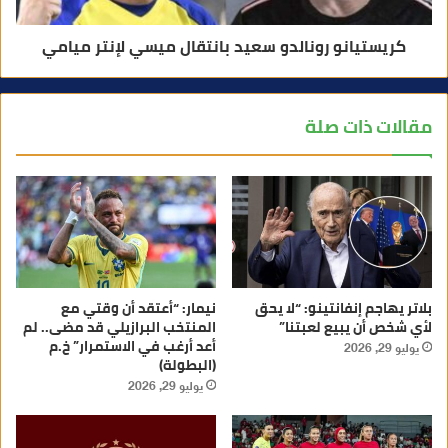
كريستيانو رونالدو سعيد بانتقال ميسي لإنتر ميامي
مقالات ذات صلة
بلاتر يهاجم إنفانتينو: “لا يحق
نيمار: “أعتقد أن وقتي مع
لأي شخص أن يبيع لعبتنا”
المنتخب البرازيلي قد مضى.. لم
أعد أرغب في الاستمرار” خ.م
يوليو 29, 2026
(البطولة)
يوليو 29, 2026