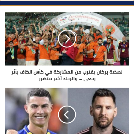
د
ك
ا
ل
إ
ل
ك
ت
ر
و
ن
ي
نهضة بركان يقترب من المشاركة في كأس الكاف بأثر
رجعي ... والرجاء أكبر متضرر