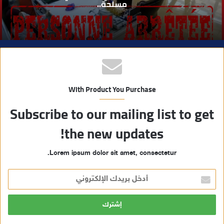
مسلحة..
ب
With Product You Purchase
Subscribe to our mailing list to get
the new updates!
Lorem ipsum dolor sit amet, consectetur.
أ
د
خ
ل
ب
ر
ي