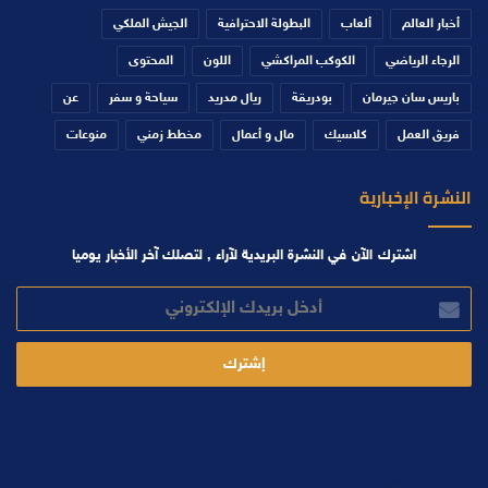
أخبار العالم
ألعاب
البطولة الاحترافية
الجيش الملكي
الرجاء الرياضي
الكوكب المراكشي
اللون
المحتوى
باريس سان جيرمان
بودريقة
ريال مدريد
سياحة و سفر
عن
فريق العمل
كلاسيك
مال و أعمال
مخطط زمني
منوعات
النشرة الإخبارية
اشترك الآن في النشرة البريدية لآراء , لتصلك آخر الأخبار يوميا
أدخل
بريدك
الإلكتروني