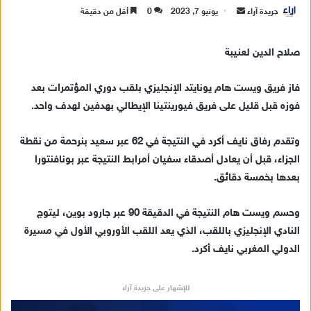
جريدة آراء
أ
يونيو 7, 2023
0
أقل من دقيقة
ر
س
صلاح الدين لعنيبة
ل
ب
فاز فريق ويست هام يونايتد الإنجليزي بلقب دوري المؤتمرات بعد
ر
فوزه قبل قليل على فريق فيورينتينا الإيطالي بهدفين لهدف واحد.
ي
د
وتقدم رفاق نايف أكرد في النتيجة في 62 عبر سعيد بنرحمة من نقطة
ا
الجزاء، قبل أن يعادل أصدقاء سفيان أمرابط النتيجة عبر بونافنتورا
إ
بعدها بخمسة دقائق.
ل
ك
ت
وحسم ويست هام النتيجة في الدقيقة 90 عبر جارود بوين، ليتوج
ر
النادي الإنجليزي باللقب، الذي يعد اللقب الأوروبي الأول في مسيرة
و
الدولي المغربي نايف أكرد.
ن
ي
للإشهار على جريدة آراء
ا