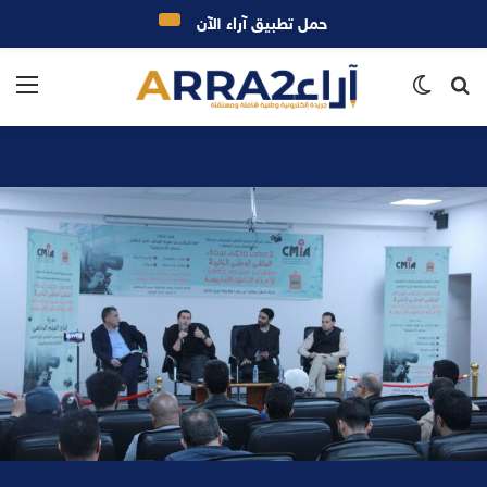
حمل تطبيق آراء الآن
بحث
الوضع
الق
عن
المظلم