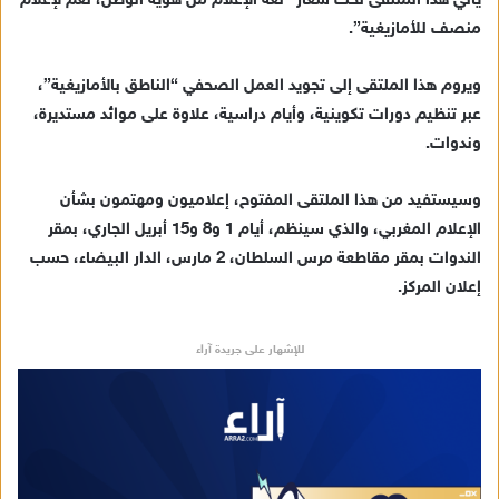
يأتي هذا الملتقى تحت شعار “لغة الإعلام من هوية الوطن، نعم لإعلام
إ
منصف للأمازيغية”.
ل
ك
ت
ويروم هذا الملتقى إلى تجويد العمل الصحفي “الناطق بالأمازيغية”،
ر
عبر تنظيم دورات تكوينية، وأيام دراسية، علاوة على موائد مستديرة،
و
وندوات.
ن
ي
وسيستفيد من هذا الملتقى المفتوح، إعلاميون ومهتمون بشأن
ا
الإعلام المغربي، والذي سينظم، أيام 1 و8 و15 أبريل الجاري، بمقر
الندوات بمقر مقاطعة مرس السلطان، 2 مارس، الدار البيضاء، حسب
إعلان المركز.
للإشهار على جريدة آراء