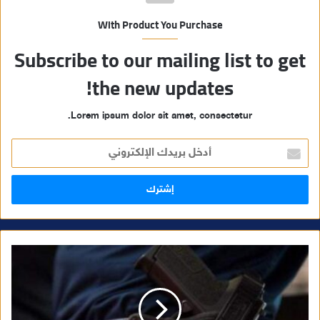
With Product You Purchase
Subscribe to our mailing list to get
the new updates!
Lorem ipsum dolor sit amet, consectetur.
أ
د
خ
ل
ب
ر
ي
د
ك
ا
ل
إ
ل
ك
ت
ر