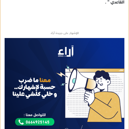
القاعدي ” .
للإشهار على جريدة آراء