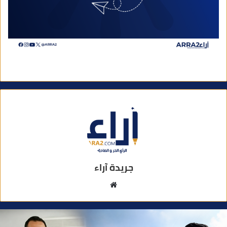
جريدة آراء
م
و
ق
ع