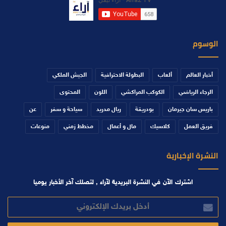
الوسوم
أخبار العالم
ألعاب
البطولة الاحترافية
الجيش الملكي
الرجاء الرياضي
الكوكب المراكشي
اللون
المحتوى
باريس سان جيرمان
بودريقة
ريال مدريد
سياحة و سفر
عن
فريق العمل
كلاسيك
مال و أعمال
مخطط زمني
منوعات
النشرة الإخبارية
اشترك الآن في النشرة البريدية لآراء , لتصلك آخر الأخبار يوميا
أدخل
بريدك
الإلكتروني