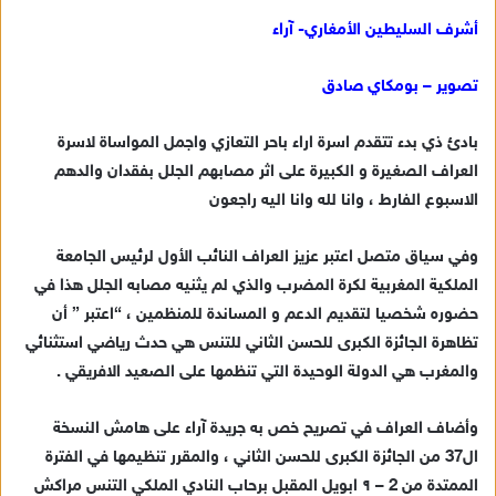
س
أشرف السليطين الأمغاري- آراء
ل
ب
تصوير – بومكاي صادق
ر
ي
بادئ ذي بدء تتقدم اسرة اراء باحر التعازي واجمل المواساة لاسرة
د
العراف الصغيرة و الكبيرة على اثر مصابهم الجلل بفقدان والدهم
ا
الاسبوع الفارط ، وانا لله وانا اليه راجعون
إ
ل
وفي سياق متصل اعتبر عزيز العراف النائب الأول لرئيس الجامعة
ك
ت
الملكية المغربية لكرة المضرب والذي لم يثنيه مصابه الجلل هذا في
ر
حضوره شخصيا لتقديم الدعم و المساندة للمنظمين ، “اعتبر ” أن
و
تظاهرة الجائزة الكبرى للحسن الثاني للتنس هي حدث رياضي استثنائي
ن
والمغرب هي الدولة الوحيدة التي تنظمها على الصعيد الافريقي .
ي
ا
وأضاف العراف في تصريح خص به جريدة آراء على هامش النسخة
ال37 من الجائزة الكبرى للحسن الثاني ، والمقرر تنظيمها في الفترة
الممتدة من 2 – ٩ ابويل المقبل برحاب النادي الملكي التنس مراكش