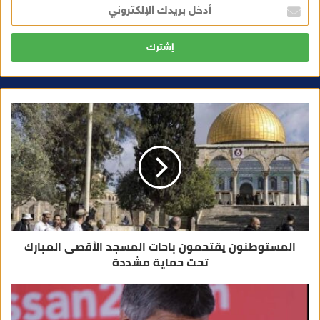
أ
د
خ
ل
ب
ر
ي
د
ك
ا
ل
إ
ل
ك
ت
ر
و
ن
ي
المستوطنون يقتحمون باحات المسجد الأقصى المبارك
تحت حماية مشددة