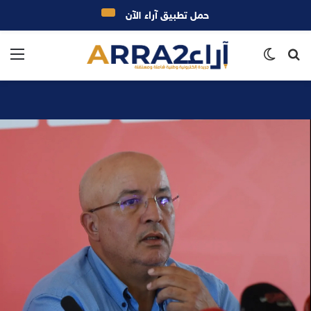
حمل تطبيق آراء الآن
بحث
الوضع
الق
عن
المظلم