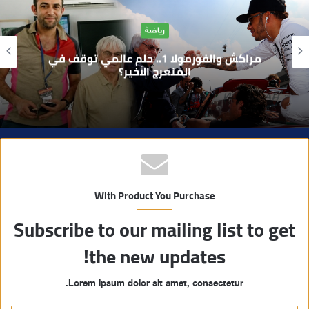
ا
آراء
ل
و
بوفوطا يكتب : بين صمت الحكومة وسباق
ي
الانتخابات… هل أصبحت إدارة الأزمات خارج
أولويات الفاعلين السياسيين؟
ب
With Product You Purchase
Subscribe to our mailing list to get
the new updates!
Lorem ipsum dolor sit amet, consectetur.