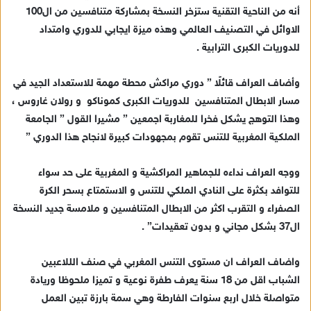
أنه من الناحية التقنية ستزخر النسخة بمشاركة متنافسين من ال100
الاوائل في التصنيف العالمي وهذه ميزة ايجابي للدوري وامتداد
للدوريات الكبرى الترابية .
وأضاف العراف قائلًا ” دوري مراكش محطة مهمة للاستعداد الجيد في
مسار الابطال المتنافسين للدوريات الكبرى كموناكو و رولان غاروس ،
وهذا التوهج يشكل فخرا للمغاربة اجمعين ” مشيرا القول ” الجامعة
الملكية المغربية للتنس تقوم بمجهودات كبيرة لانجاح هذا الدوري ”
ووجه العراف نداءه للجماهير المراكشية و المغربية على حد سواء
للتوافد بكثرة على النادي الملكي للتنس و الاستمتاع بسحر الكرة
الصفراء و التقرب اكثر من الابطال المتنافسين و ملامسة جديد النسخة
ال37 بشكل مجاني و بدون تعقيدات” .
واضاف العراف ان مستوى التنس المغربي في صنف الللاعبين
الشباب اقل من 18 سنة يعرف طفرة نوعية و تميزا ملحوظا وريادة
متواصلة خلال اربع سنوات الفارطة وهي سمة بارزة تبين العمل