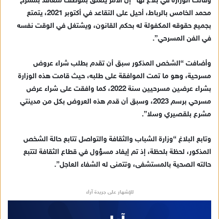
وقالت الوزارة في بلاغ لها “إن الأمر يتعلق بموظف متعاقد بمسرح
إ
محمد الخامس بالرباط، أحيل على التقاعد في أكتوبر 2021، يتمتع
ل
ك
بجميع حقوقه المكفولة له بحكم القانون، ويشتغل في الوقت نفسه
ت
في الفن المسرحي”.
ر
و
وأضافت “الشخص المذكور سبق أن تقدم بطلب شراء عروض
ن
مسرحية، وهو ما تمت الموافقة على طلبه، حيث قامت هذه الوزارة
ي
بشراء عرضين مسرحيين سنة 2022، كما وافقت على شراء عرض
ا
مسرحي برسم 2023، وسبق أن قدم هذه العروض بكل من مدينتي
مشرع بلقصيري وسلا”.
وتابع البلاغ “وزارة الشباب والثقافة والتواصل تتابع حالة الشخص
المذكور، لحظة بلحظة، إذ تم إيفاد مسؤول في قطاع الثقافة لتتبع
حالته الصحية بالمستشفى، وتتمنى له الشفاء العاجل”.
للإشهار على جريدة آراء