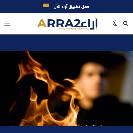
حمل تطبيق آراء الآن
بحث
الوضع
الق
عن
المظلم