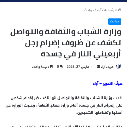
الرئيسية
/
آراء
/
حوادث
حوادث
وزارة الشباب والثقافة والتواصل
تكشف عن ظروف إضرام رجل
أربعيني النار في جسده
جريدة آراء
أ
مارس 27, 2023
0
دقيقة واحدة
ر
س
هيئة التحرير – آراء
ل
ب
أكدت وزارة الشباب والثقافة والتواصل أنها تلقت خبر إقدام شخص
ر
على إضرام النار في جسده أمام وزارة قطاع الثقافة، وعبرت الوزارة عن
ي
أسفها وتضامنها الشديدين.
د
ا