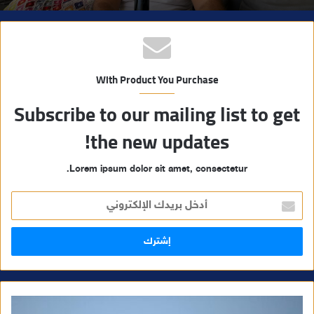
With Product You Purchase
Subscribe to our mailing list to get
the new updates!
Lorem ipsum dolor sit amet, consectetur.
أ
د
خ
ل
ب
ر
ي
د
ك
ا
ل