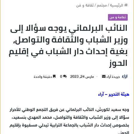
الرئيسية
/
مجتمع
/
ثقافة و فن
ثقافة و فن
النائب البرلماني يوجه سؤالا إلى
وزير الشباب والثقافة والتواصل،
بغية إحداث دار الشباب في إقليم
الحوز
جريدة آراء
أ
مارس 24, 2023
0
دقيقة واحدة
ر
س
هيئة التحرير – آراء
ل
ب
وجه سعيد لكورش، النائب البرلماني عن فريق التجمع الوطني للأحرار
ر
سؤالا إلى وزير الشباب والثقافة والتواصل، محمد المهدي بنسعيد،
ي
بخصوص إحداث دار الشباب بالجماعة الترابية تيدلي مسفيوة بإقليم
د
الحوز..