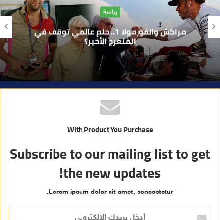
آراء
ل
و
بوفوطا يكتب : بين صمت الحكومة وسباق
ي
الانتخابات… هل أصبحت إدارة الأزمات خارج
أولويات الفاعلين السياسيين؟
ب
With Product You Purchase
Subscribe to our mailing list to get
the new updates!
Lorem ipsum dolor sit amet, consectetur.
أ
د