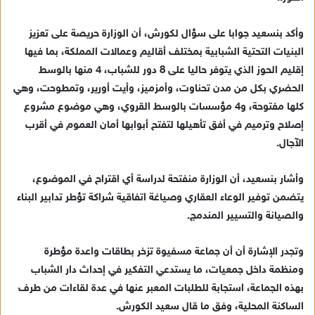
ا
إ
وأكد بنسعيد جوابا على سؤال لكورش، أن الوزارة حريصة على تعزيز
ل
ك
البنيات التحتية الشبابية بمختلف أقاليم وعمالات المملكة، بما فيها
ت
إقليم الحوز الذي يتوفر حاليا على 8 دور للشباب، 4 منها بالوسط
ر
الحضري بكل من مدن تحناوت، وأمزميز، وأيت أورير، وتمطوحت، وهي
و
كلها مفتوحة، و4 مؤسسات بالوسط القروي، وهي موضوع مشروع
ن
إصلاح وترميم في أفق تأهيلها لتفتح أبوابها أمان العموم في أقرب
ي
الآجال.
ا
وأشار بنسعيد، أن الوزارة منفتحة لدراسة أي اقتراح في الموضوع،
يتضمن توفير الوعاء العقاري وصياغة اتفاقية شراكة تؤطر تدابير البناء
والصيانة والتسيير المندمج.
وتجدر الإشارة أن أن جماعة مسفيوة تزخر بطاقات واعدة مؤطرة
ومنظمة داخل جمعيات، ما يستدعي التفكير في إحداث دار الشباب
بهذه الجماعة، استجابة للطلبات المعبر عنها في عدة لقاءات من طرف
الساكنة المحلية، وفق ما قال سعيد الكورش.