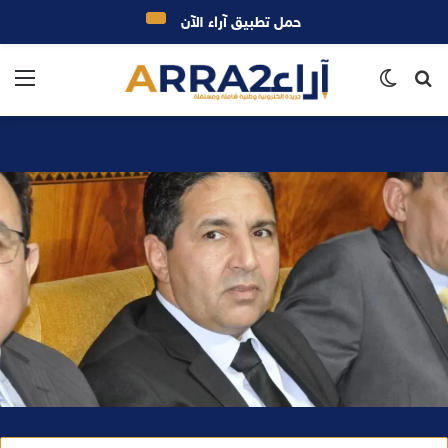
حمل تطبيق آراء الآن
بحث
الوضع
الق
عن
المظلم