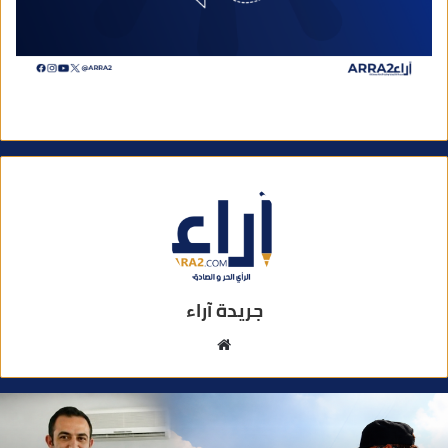
جريدة آراء
م
و
ق
ع
ا