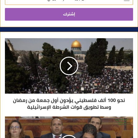
خ
ل
ب
ر
ي
د
ك
ا
ل
إ
ل
ك
ت
ر
و
ن
ي
نحو 100 ألف فلسطيني يؤدون أول جمعة من رمضان
وسط تطويق قوات الشرطة الإسرائيلية