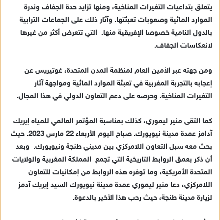
يتعلق بتداعيات التغيرات المناخية، ومنها تزايد حدة الجفاف وندرة
الموارد المائية وصعوبات تعبئتها. وآثار ذلك على الجماعات الترابية
بالدول النامية خصوصا الإفريقية منها. التي تتعرض أكثر من غيرها
لانعكاسات الجفاف.
ومن جهته عبر الأمين العام لمنظمة المدن المتحدة، غوتيريس عن
إعجابه بالتجربة المغربية في تعبئة الموارد المائية ومواجهة آثار
التغيرات المناخية. وحرصه على دعم التعاون الدولي في هذا المجال.
كما التقى منير ليموري، كذلك بمناسبة المؤتمر العالمي للمياه إيريك
آدامز عمدة مدينة نيويورك. صباح اليوم الأربعاء 22 مارس 2023. حيث
بحث معه سبل التعاون اللامركزي بين مديني طنجة ونيويورك. وبعد
أن ذكر بعمق الروابط التاريخية التي تجمع المملكة المغربية والولايات
المتحدة الأمريكية، وما توفره هذه الروابط من إمكانيات للتعاون
اللامركزي، دعا منير ليموري عمدة مدينة نيويورك السيد إيريك آدمز
لزيارة مدينة طنجة، حيث رحب هذا الأخير بالدعوة.