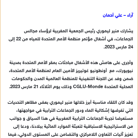
ر
س
آراء – علي أحمان
ل
ب
يشارك منير ليموري رئيس الجمعية المغربية لرؤساء مجالس
ر
الجماعات، في أشغال مؤتمر منظمة الأمم المتحدة للمياه من 22 إلى
ي
24 مارس 2023.
د
ا
وأجرى على هامش هذه الأشغال مباحثات بمقر الأمم المتحدة بمدينة
إ
نيويورك، مع أونطونيو غوتيريز الأمين العام لمنظمة الأمم المتحدة،
ل
ك
ضمن وفد عن اللجنة التنفيذية للمنظمة العالمية المدن والحكومات
ت
المحلية المتحدة CGLU-Monde وذلك يوم الثلاثاء 21 مارس 2023.
ر
و
وقد كان اللقاء مناسبة أبرز خلالها منير ليموري بعض مظاهر التحديات
ن
التي تفرضها إشكالية الماء ودور الجماعات الترابية في مواجهتها،
ي
مستعرضا تجربة الجماعات الترابية المغربية في هذا السياق و جوانب
ا
من الاستراتيجية الاستباقية لتعبئة الموارد المائية ببلادنا، ودعا إلى
تعزيز آليات التعاون اللامركزي والتضامن على المستوى الدولي، فيما