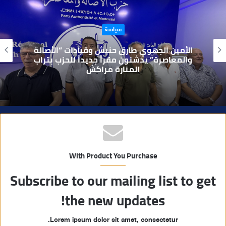
ع
ا
حوادث
ل
و
بعد تداول فيديو يوثق العملية.. أمن مراكش
ي
يطيح بقاصر مشتبه في تورطه في سرقة
مسلحة..
ب
With Product You Purchase
Subscribe to our mailing list to get
the new updates!
Lorem ipsum dolor sit amet, consectetur.