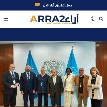
حمل تطبيق آراء الآن
بحث
الوضع
الق
عن
المظلم