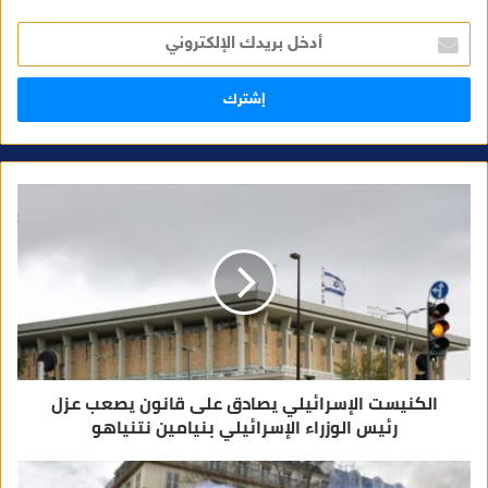
أ
د
خ
ل
ب
ر
ي
د
ك
ا
ل
إ
ل
ك
ت
ر
و
ن
ي
الكنيست الإسرائيلي يصادق على قانون يصعب عزل
رئيس الوزراء الإسرائيلي بنيامين نتنياهو