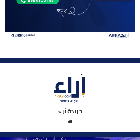
جريدة آراء
م
و
ق