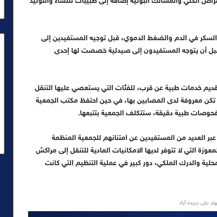
 الكلي والمسالك البولية إضافة إلى طبيبات للنساء والتوليد
سكر في الدم والضغط الدموي، قبل توجيه المستفيدين إلى
ل أن يتوجه المستفيدون إلى صيدلية خصصت لها إحدى
تقديم خدمات طبية عن قرب، للفئات التي يستعصي عليها التنقل
كن معروفة لدى المصابين بها، في حين احتفظ مكتب الجمعية
وصات طبية دقيقة، ستتكلف الجمعية بتتبعها.
عبر العديد من المستفيدين عن امتنانهم للجمعية المنظمة
زة التي لا تتوفر لديها الامكانيات المادية للتنقل إلى مراكش
لية والدرك الملكي، دور كبير في عملية التنظيم التي كانت
ار على جريدة آراء