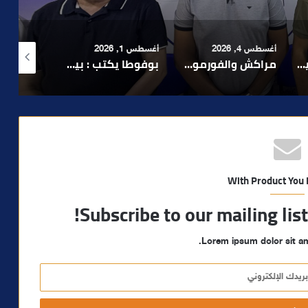
أغسطس 1, 2026
أغسطس 6, 2026
أغسطس 6, 2026
لا 1.. حلم عالمي توقف في المنعرج الأخير؟
بوفوطا يكتب : بين صمت الحكومة وسباق الانتخابات… هل أصبحت إدارة الأزمات خارج أولويات الفاعلين السياسيين؟
رشيد نجاح يدق ناقوس الخطر بشأن تعثر الملفات الاستثمارية بمراكش ويدعو إلى تسريع المساطر الإدارية..
With Product You
Subscribe to our mailing lis
Lorem ipsum dolor sit am