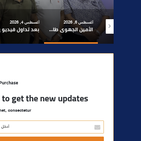
 6, 2026
أغسطس 4, 2026
أغسطس 4, 2026
الأمين الجهوي طارق حنيش وقيادات “الأصالة والمعاصرة” يدشنون مقراً جديداً للحزب بتراب المنارة مراكش
بعد تداول فيديو يوثق العملية.. أمن مراكش يطيح بقاصر مشتبه في تورطه في سرقة مسلحة..
مراكش والفورمو
 Purchase
t to get the new updates!
et, consectetur.
أ
د
خ
ل