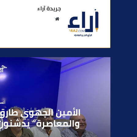
جريدة آراء
م
و
ق
ع
ا
ل
و
أق
ي
ب
أغسطس
بعد تداول فيديو يوثق 
بقاصر مشتبه في تو