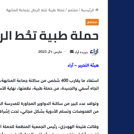
الرئيسية
/
مجتمع
/
حملة طبية تحُط الرحال بجماعة المنابهة
مجتمع
حملة طبية تحُط الر
أ
جريدة آراء
مارس 21, 2023
ر
هيئة التحرير – آراء
س
ل
ب
ر
اتجاه آسفي والجديدة، من حملة طبية، نظمتها، نهاية الأ
ي
د
وتوافد عدد كبير من ساكنة الدواوير المجاورة للمدرسة ا
ا
من الفحوصات وتسلم الأدوية بشكل مجاني، تحت إشراف
إ
ل
وقالت فتيحة الهودزي، رئيس الجمعية المنظمة للحملة ا
ك