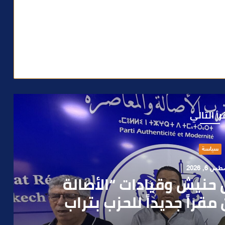
رأ التالي
حوادث
 4, 2026
العملية.. أمن مراكش يطيح
رطه في سرقة مسلحة..