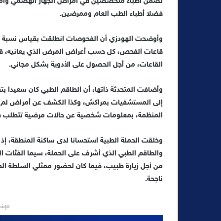
تضمن أطباء متخصصين في أمراض الجهاز الهضمي وأمراض
ت
فضلا أطباء الطب العام وممرضين.
ر
و
وأوضحت الهودزي أن الفحوصات انطلقت بقياس نسبة ال
ن
قاعات الفحص، كل حسب أعراض المرض الذي يعانيه، قب
ي
القاعات، من أجل الحصول على الأدوية بشكل مجاني.
ا
وأضافت المتحدثة ذاتها، أن الطاقم الطبي كان سعيدا ب
إلى المستشفيات بمراكش، وكذا الكشف عن أمراض لم ت
المنظمة، بمعلومات شخصية عن حالات مرضية تتطلب فح
وخلقت الحملة الطبية استحسانا لدى ساكنة المنطقة، إذ 
والطاقم الطبي الذي أشرف على الحملة، سيما الفئات المعو
من أجل زيارة طبيب، فيما كان لحضور ممثلي السلطة المح
ناجحة.
للإشه