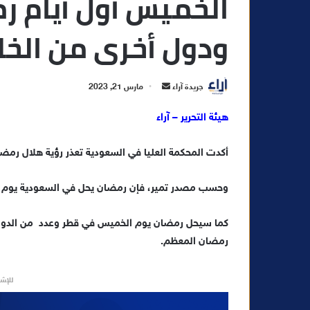
الخميس أول أيام 
ودول أخرى من الخل
أ
جريدة آراء
مارس 21, 2023
ر
هيئة التحرير – آراء
س
ل
أكدت المحكمة العليا في السعودية تعذر رؤية هلال رمضان مسا
ب
ر
ي
وحسب مصدر تمير، فإن رمضان يحل في السعودية يوم الخميس 23 مار
د
ا
كما سيحل رمضان يوم الخميس في قطر وعدد من الدول ال
إ
رمضان المعظم.
ل
ك
للإشه
ت
ر