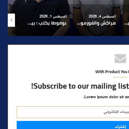
أغسطس 1, 2026
أغسطس 6, 2026
أغسطس 6, 2026
لا 1.. حلم عالمي توقف في المنعرج الأخير؟
بوفوطا يكتب : بين صمت الحكومة وسباق الانتخابات… هل أصبحت إدارة الأزمات خارج أولويات الفاعلين السياسيين؟
رشيد نجاح يدق ناقوس الخطر بشأن تعثر الملفات الاستثمارية بمراكش ويدعو إلى تسريع المساطر الإدارية..
With Product You
Subscribe to our mailing lis
Lorem ipsum dolor sit am