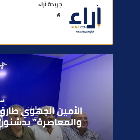
جريدة آراء
م
و
ق
ع
ا
ل
و
أق
ي
ب
أغسطس
بعد تداول فيديو يوثق 
بقاصر مشتبه في تو