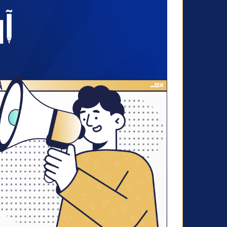
و
ن
ي
ا