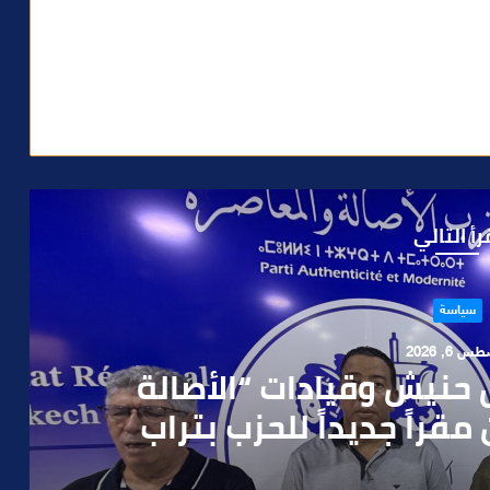
رأ التالي
حوادث
 4, 2026
العملية.. أمن مراكش يطيح
رطه في سرقة مسلحة..