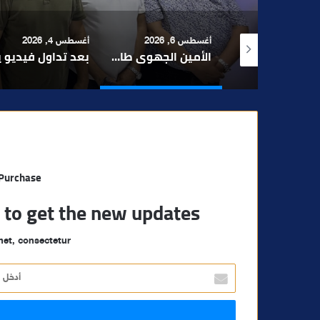
 6, 2026
أغسطس 4, 2026
أغسطس 4, 2026
الأمين الجهوي طارق حنيش وقيادات “الأصالة والمعاصرة” يدشنون مقراً جديداً للحزب بتراب المنارة مراكش
بعد تداول فيديو يوثق العملية.. أمن مراكش يطيح بقاصر مشتبه في تورطه في سرقة مسلحة..
مراكش والفورمو
 Purchase
t to get the new updates!
et, consectetur.
أ
د
خ
ل
ب