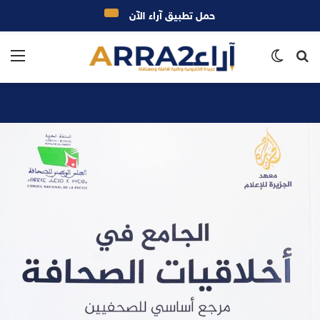
حمل تطبيق آراء الآن
بحث
الوضع
الق
عن
المظلم