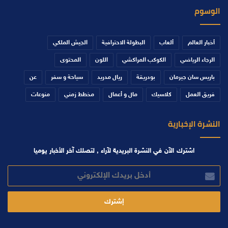
الوسوم
أخبار العالم
ألعاب
البطولة الاحترافية
الجيش الملكي
الرجاء الرياضي
الكوكب المراكشي
اللون
المحتوى
باريس سان جيرمان
بودريقة
ريال مدريد
سياحة و سفر
عن
فريق العمل
كلاسيك
مال و أعمال
مخطط زمني
منوعات
النشرة الإخبارية
اشترك الآن في النشرة البريدية لآراء , لتصلك آخر الأخبار يوميا
أدخل
بريدك
الإلكتروني