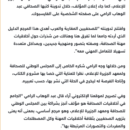
للإعلام، كما جاء إعلان المؤلف، خلال تدوينة كتبها الصحافي عبد
ل
ك
الوهاب الرامي على صفحته الشخصية على الفايسبوك.
ت
ر
وافتتح تدوينته “للصحفيين المغاربة والعرب أهدي هذا المرجع الدليل
و
الذي أردته جامعا لما تفرق هنا وهنالك من شذرات حول أخلاقيات
ن
مهنة الصحافة، وصغته بتصور ومنهجية جديدين، وبمداخل متعددة
ي
تسهيلا للتعامل المهني معه”.
ا
ومن خلالها وجه الرامي شكره الخاص إلى المجلس الوطني للصحافة
ولمعهد الجزيرة للإعلام، نظرا للعناية التي خصا بها مشروع الكتاب،
وإتاحة الفرصة له ليخرج في الحلة التي نشر بها، حسب تعبيره.
وفي تصريح لموقعنا الإلكتروني آراء قال عبد الوهاب الرامي “الجامع
في أخلاقيات الصحافة هو مؤلف أنجز بشراكة بين المجلس الوطني
للصحافة ومعهد الجزيرة للإعلام، وهو مرجع أساسي، بمعنى أنه يعنى
بتزويد الصحفيين بثقافة أخلاقيات المهنة وكل المصطلحات
والمفردات والتصورات المرتبطة بها”.