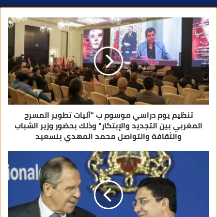
د
ك
ا
ل
إ
ل
ك
ت
ر
و
ن
ي
تنظيم يوم دراسي موسوم ب "آليات تطوير المسرح
المغربي بين التجديد والإبتكار" وذلك بحضور وزير الشباب
والثقافة والتواصل محمد المهدي بنسعيد