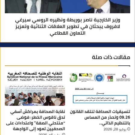
وزير الخارجية ناصر بوريطة ونظيره الروسي سيرغي
لافروف يبحثان في تطوير العلاقات الثنائية وتعزيز
التعاون القطاعي
مقالات ذات صلة
تنسيقيات الصحافة تنتقد القانون
نقابة الصحافة بمراكش آسفي
09.26 وتحذر من المساس
تدق ناقوس الخطر: فوضى
بالتنظيم الذاتي..
“منتحلي الصفة” واعتداءات على
الصحفيين تعود إلى الواجهة
يوليو 28, 2026