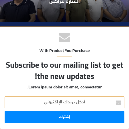
المنارة مراكش
ب
With Product You Purchase
Subscribe to our mailing list to get
the new updates!
Lorem ipsum dolor sit amet, consectetur.
أ
د
خ
ل
ب
ر
ي