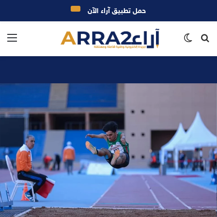
حمل تطبيق آراء الآن
بحث
الوضع
الق
عن
المظلم