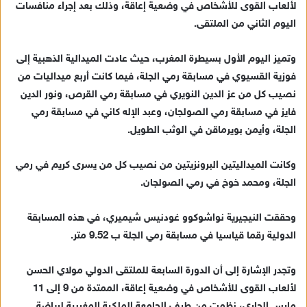
لألعاب القوى للأشخاص في وضعية إعاقة، وذلك بعد إجراء منافسات
ي
اليوم الثاني من الملتقى.
د
ا
وتميز اليوم الأول بسيطرة المغرب، حيث عادت الميدالية الذهبية إلى
إ
فوزية القسيوي في مسابقة رمي الجلة، فيما كانت أربع ميداليات من
ل
ك
نصيب كل من عز الدين النويري في مسابقة رمي القرص، ونور الدين
ت
فايز في مسابقة رمي الصولجان، وعبد الإله كاني في مسابقة رمي
ر
الجلة، وأيمن بويرماقن في الوثب الطويل.
و
ن
وكانت الميداليتين البرونزيتين من نصيب كل من يسرى كريم في رمي
ي
الجلة، ومحمد خوخ في رمي الصولجان.
ا
وحققت النيجيرية نواشوكوو غودنيس شيميري، في هذه المسابقة
الدولية رقما قياسيا في مسابقة رمي الجلة ب 9.52 متر.
وتجدر الإشارة إلى أن الدورة السابعة للملتقى الدولي مولاي الحسن
لألعاب القوى للأشخاص في وضعية إعاقة، الممتدة من 9 إلى 11
مارس الجاري، نظمت من طرف الجامعة الملكية المغربية لرياضة