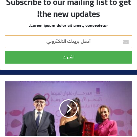
Subscribe to our mailing list to get
the new updates!
Lorem ipsum dolor sit amet, consectetur.
أ
د
خ
ل
ب
ر
ي
د
ك
ا
ل
إ
ل
ك
ت
ر
و
ن
ي