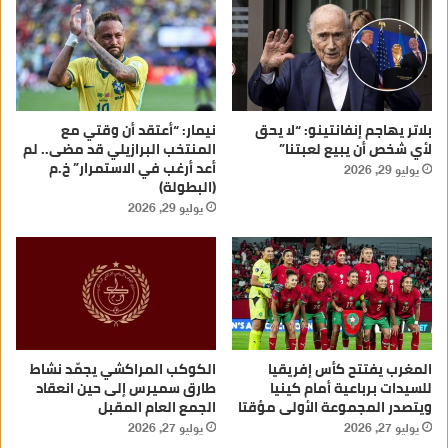
بلاتر يهاجم إنفانتينو: “لا يحق
نيمار: “أعتقد أن وقتي مع
لأي شخص أن يبيع لعبتنا”
المنتخب البرازيلي قد مضى.. لم
أعد أرغب في الاستمرار” خ.م
يوليو 29, 2026
(البطولة)
يوليو 29, 2026
المغرب يفتتح كأس إفريقيا
الكوكب المراكشي يجمّد نشاط
للسيدات برباعية أمام كينيا
طارق سميرس إلى حين انعقاد
ويتصدر المجموعة الأولى مؤقتا
الجمع العام المقبل
يوليو 27, 2026
يوليو 27, 2026