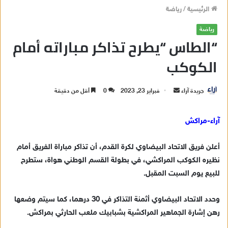
الرئيسية
/
رياضة
رياضة
“الطاس “يطرح تذاكر مباراته أمام
الكوكب
جريدة آراء
أ
فبراير 23, 2023
0
أقل من دقيقة
ر
س
آراء-مراكش
ل
ب
أعلن فريق الاتحاد البيضاوي لكرة القدم، أن تذاكر مباراة الفريق أمام
ر
نظيره الكوكب المراكشي، في بطولة القسم الوطني هواة، ستطرح
ي
للبيع يوم السبت المقبل.
د
ا
وحدد الاتحاد البيضاوي أثمنة التذاكر في 30 درهما، كما سيتم وضعها
إ
رهن إشارة الجماهير المراكشية بشبابيك ملعب الحارثي بمراكش.
ل
ك