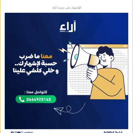
ت
للإشهار على جريدة آراء
ر
و
ن
ي
ا