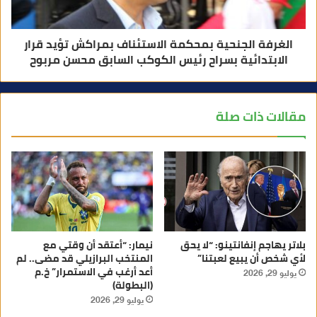
الغرفة الجنحية بمحكمة الاستئناف بمراكش تؤيد قرار
الابتدائية بسراح رئيس الكوكب السابق محسن مربوح
مقالات ذات صلة
بلاتر يهاجم إنفانتينو: “لا يحق
نيمار: “أعتقد أن وقتي مع
لأي شخص أن يبيع لعبتنا”
المنتخب البرازيلي قد مضى.. لم
أعد أرغب في الاستمرار” خ.م
يوليو 29, 2026
(البطولة)
يوليو 29, 2026