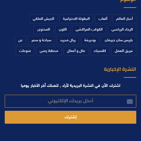
أخبار العالم
ألعاب
البطولة الاحترافية
الجيش الملكي
الرجاء الرياضي
الكوكب المراكشي
اللون
المحتوى
باريس سان جيرمان
بودريقة
ريال مدريد
سياحة و سفر
عن
فريق العمل
كلاسيك
مال و أعمال
مخطط زمني
منوعات
النشرة الإخبارية
اشترك الآن في النشرة البريدية لآراء , لتصلك آخر الأخبار يوميا
أدخل
بريدك
الإلكتروني