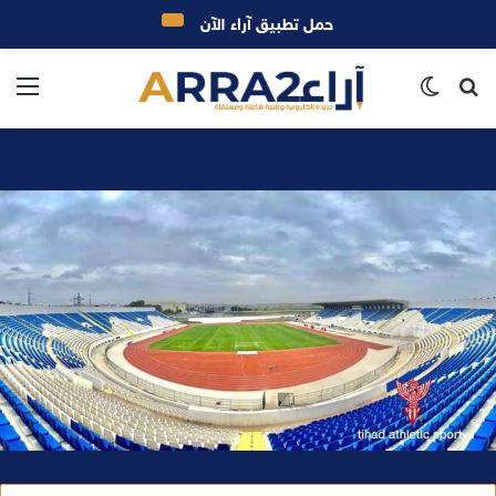
حمل تطبيق آراء الآن
بحث
الوضع
الق
عن
المظلم