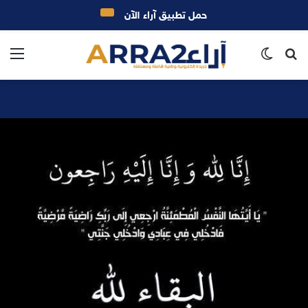
حمل تطبيق آراء الآن
بحث
الوضع
الق
عن
المظلم