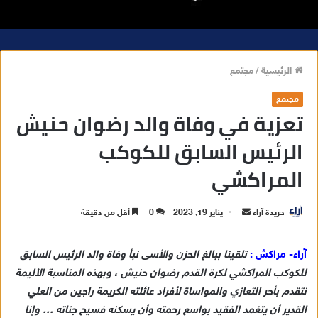
الرئيسية
/
مجتمع
مجتمع
تعزية في وفاة والد رضوان حنيش
الرئيس السابق للكوكب
المراكشي
جريدة آراء
أ
يناير 19, 2023
0
أقل من دقيقة
ر
س
آراء- مراكش :
تلقينا ببالغ الحزن والأسى نبأ وفاة والد الرئيس السابق
ل
للكوكب المراكشي لكرة القدم رضوان حنيش ، وبهذه المناسبة الأليمة
ب
نتقدم بأحر التعازي والمواساة لأفراد عائلته الكريمة راجين من العلي
ر
القدير أن يتغمد الفقيد بواسع رحمته وأن يسكنه فسيح جناته … وإنا
ي