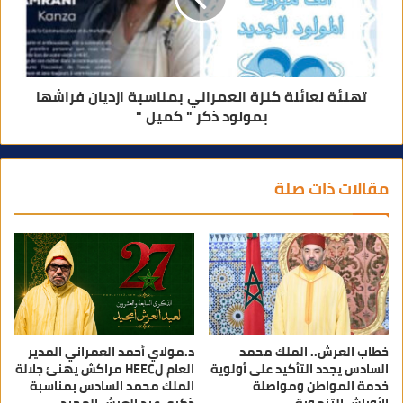
تهنئة لعائلة كنزة العمراني بمناسبة ازديان فراشها
بمولود ذكر " كميل "
مقالات ذات صلة
خطاب العرش.. الملك محمد
د.مولاي أحمد العمراني المدير
السادس يجدد التأكيد على أولوية
العام لHEEC مراكش يهنئ جلالة
خدمة المواطن ومواصلة
الملك محمد السادس بمناسبة
الأوراش التنموية
ذكرى عيد العرش المجيد