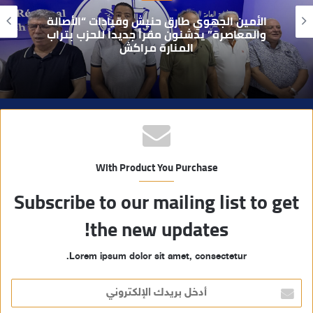
و
بعد تداول فيديو يوثق العملية.. أمن مراكش
ي
يطيح بقاصر مشتبه في تورطه في سرقة
مسلحة..
ب
With Product You Purchase
Subscribe to our mailing list to get
the new updates!
Lorem ipsum dolor sit amet, consectetur.
أ
د
خ