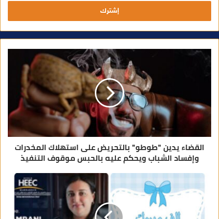
ل
ب
ر
ي
د
ك
ا
ل
إ
ل
ك
ت
ر
و
ن
ي
القضاء يدين "طوطو" بالتحريض على استهلاك المخدرات
وإفساد الشباب ويحكم عليه بالحبس موقوف التنفيذ