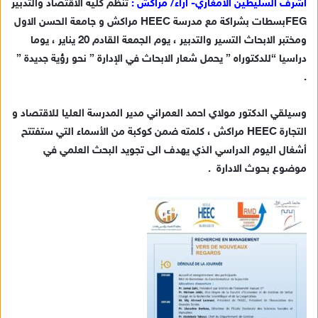
أشرف السليطين الأمغاري- آراء/ مراكش :
تنظم كلية الاقتصاد والتدبير
ل
FEGبسطات بشراكة مع مدرسة HEEC مراكش و جامعة الحسن الاول
ب
ومختبر الابحاث التسير والتدبير ، يوم الجمعة القادم 20 يناير ، يوما
ر
دراسيا “للدكتوراه ” يحمل شعار الابحاث في الإدارة ” نحو رؤية جديدة ”
ي
.
د
ا
وسيلقي الدكتور مولاي احمد العمراني مدير المدرسة العليا للاقتصاد و
إ
التجارة HEEC مراكش ، كلمته ضمن كوكبة من الأسماء التي ستفتتح
ل
ك
أشغال اليوم الدراسي الذي يهدف الى تجويد البحث العلمي في
ت
موضوع بحوث الادارة .
ر
و
ن
ي
ا