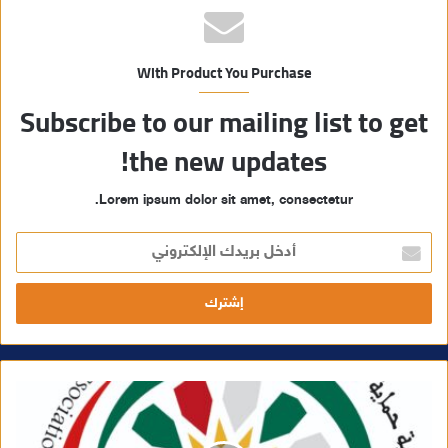
With Product You Purchase
Subscribe to our mailing list to get
the new updates!
Lorem ipsum dolor sit amet, consectetur.
أ
د
خ
ل
ب
ر
ي
د
ك
ا
ل
إ
ل