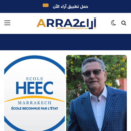
حمل تطبيق آراء الآن
بحث
الوضع
الق
عن
المظلم