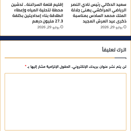
سعيد الدكالي رئيس نادي النصر
إقليم قلعة السراغنة.. تدشين
الرياضي المراكشي يهنئ جلالة
محطة لتحلية المياه وإعطاء
الملك محمد السادس بمناسبة
انطلاقة بناء إعداديتين بكلفة
ذكرى عيد العرش المجيد
27.3 مليون درهم
يوليو 29, 2026
يوليو 29, 2026
اترك تعليقاً
لن يتم نشر عنوان بريدك الإلكتروني.
الحقول الإلزامية مشار إليها بـ
*
ا
ل
ت
ع
ل
ي
ق