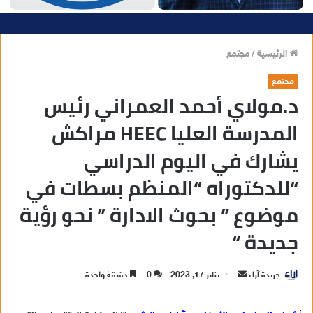
الرئيسية
/
مجتمع
مجتمع
د.مولاي أحمد العمراني رئيس
المدرسة العليا HEEC مراكش
يشارك في اليوم الدراسي
“للدكتوراه “المنظم بسطات في
موضوع ” بحوث الادارة ” نحو رؤية
جديدة “
جريدة آراء
أ
يناير 17, 2023
0
دقيقة واحدة
ر
س