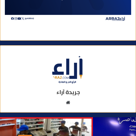
جريدة آراء
م
و
ق
ع
ا