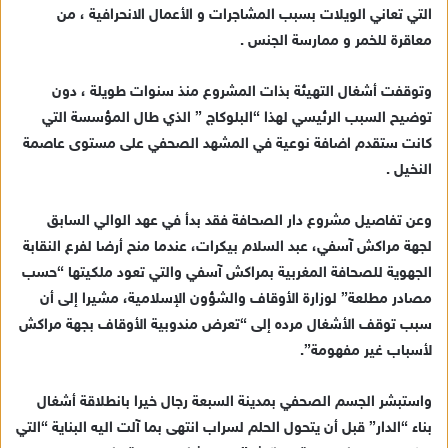
ر
التي تعاني الويلات بسبب المشاجرات و الأعمال الانحرافية ، من
و
معاقرة للخمر و ممارسة الجنس .
ن
ي
وتوقفت أشغال التهيئة بذات المشروع منذ سنوات طويلة ، دون
ا
توضيح السبب الرئيسي لهذا “البلوكاج ” الذي طال المؤسسة التي
كانت ستقدم اضافة نوعية في المشهد الصحفي على مستوى عاصمة
النخيل .
وعن تفاصيل مشروع دار الصحافة فقد بدأ في عهد الوالي السابق
لجهة مراكش آسفي، عبد السلام بيكرات، عندما منح أرضا لفرع النقابة
الجهوية للصحافة المغربية بمراكش آسفي والتي تعود ملكيتها “حسب
مصادر مطلعة” لوزارة الأوقاف والشؤون الإسلامية، مشيرا إلى أن
سبب توقف الأشغال مرده إلى “تعرض مندوبية الأوقاف بجهة مراكش
لأسباب غير مفهومة”.
واستبشر الجسم الصحفي بمدينة السبعة رجال خيرا بانطلاقة أشغال
بناء “الدار” قبل أن يتحول الحلم لسراب انتهى بما آلت اليه البناية “التي