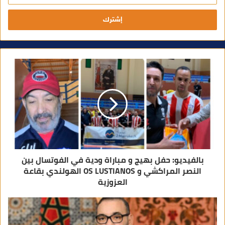
خ
ل
ب
ر
ي
د
ك
ا
ل
إ
ل
ك
ت
ر
و
ن
ي
بالفيديو: حفل بهيج و مباراة ودية في الفوتسال بين
النصر المراكشي و OS LUSTIANOS الهولندي بقاعة
العزوزية