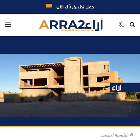
حمل تطبيق آراء الآن
بحث
الوضع
الق
عن
المظلم
الرئيسية
/
مجتمع