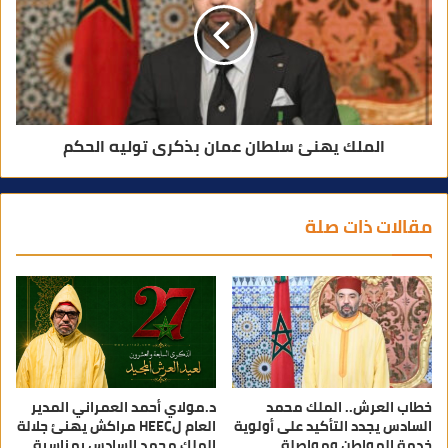
الملك يهنئ سلطان عمان بذكرى توليه الحكم
مقالات ذات صلة
خطاب العرش.. الملك محمد
د.مولاي أحمد العمراني المدير
السادس يجدد التأكيد على أولوية
العام لHEEC مراكش يهنئ جلالة
خدمة المواطن ومواصلة
الملك محمد السادس بمناسبة