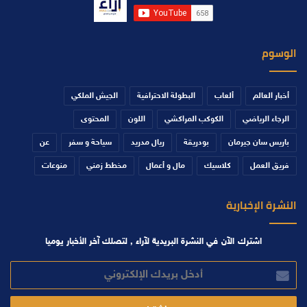
الوسوم
أخبار العالم
ألعاب
البطولة الاحترافية
الجيش الملكي
الرجاء الرياضي
الكوكب المراكشي
اللون
المحتوى
باريس سان جيرمان
بودريقة
ريال مدريد
سياحة و سفر
عن
فريق العمل
كلاسيك
مال و أعمال
مخطط زمني
منوعات
النشرة الإخبارية
اشترك الآن في النشرة البريدية لآراء , لتصلك آخر الأخبار يوميا
أدخل
بريدك
الإلكتروني