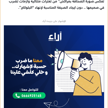
تعكس صورة الصحافة بمراكش” من تعثرات متتالية وازمات تضرب
في صميمها .. دون ايجاد الصيغة المناسبة لإنهاء “البلوكاج”.
للإشهار على جريدة آراء