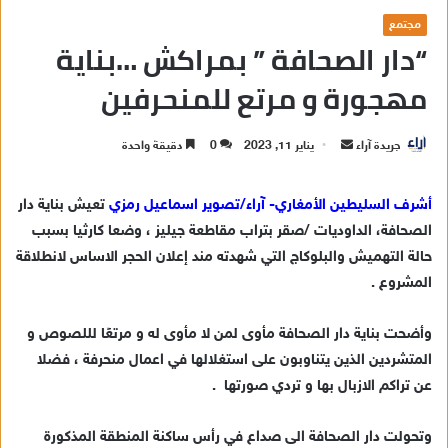
مجتمع
“دار الصحافة ” بمراكش …بناية
مهجورة و مرتع للمنحرفين
جريدة آراء
أ
يناير 11, 2023
0
دقيقة واحدة
ر
س
أشرف السليطين الأمغاري- آراء/تصوير اسماعيل رمزي
تعيش بناية دار
ل
الصحافة، الداوديات /صقر بتراب مقاطعة جيليز ، وضعا كارثيا بسبب
ب
حالة التهميش والبلوكاج التي شهدته مند إعلان الحجر الاساس لانطلاقة
ر
المشروع .
ي
د
وأضحت بناية دار الصحافة مأوى لمن لا مأوى له و مرتعًا لللصوص و
ا
المتشردين الذين يتناوبون على استغلالها في اعمال منحرفة ، فضلا
إ
عن تراكم الازبال بها و تردي صورتها .
ل
ك
ت
وتحولت دار الصحافة الى صداع في رأس ساكنة المنطقة المذكورة