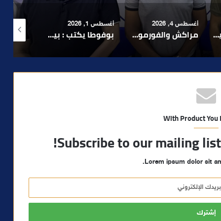
أغسطس 1, 2026
أغسطس 6, 2026
أغسطس 6, 2026
لا 1.. حلم عالمي توقف في المنعرج الأخير؟
بوفوطا يكتب : بين صمت الحكومة وسباق الانتخابات… هل أصبحت إدارة الأزمات خارج أولويات الفاعلين السياسيين؟
رشيد نجاح يدق ناقوس الخطر بشأن تعثر الملفات الاستثمارية بمراكش ويدعو إلى تسريع المساطر الإدارية..
With Product You
Subscribe to our mailing lis
Lorem ipsum dolor sit am