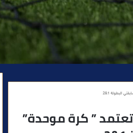
قتي البطولة 1&2
 تعتمد ” كرة موحدة”