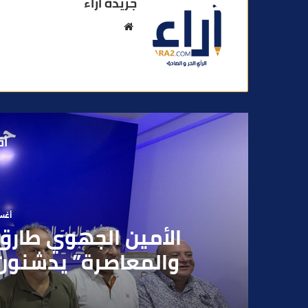
جريدة آراء
م
و
ق
ع
ا
ل
و
أق
ي
ب
أغسطس
بعد تداول فيديو يوثق 
بقاصر مشتبه في تو