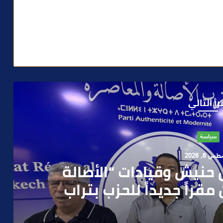
رأ التالي
حوادث
 4, 2026
العملية.. أمن مراكش يطيح
رطه في سرقة مسلحة..