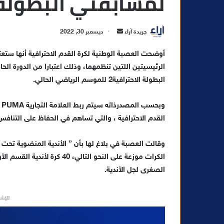
لمسابقتي البطولة 1&
أ
جريدة آراء
ديسمبر 30, 2022
ر
أوضحت العصبة الوطنية لكرة القدم الاحترافية أنها ستع
س
ل
ب
البطولة الاحترافية2 للموسم الرياضي الحالي.
ر
ي
و
د
القدم الاحترافية ، والتي تساهم في الحفاظ على التنافس ا
ا
إ
وقالت العصبة في بلاغ لها بأن ” الأندية المنضوية تحت
ل
ك
الصغرى لجل الأندية.
ت
ر
للإشه
و
ن
ي