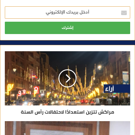
أ
د
خ
ل
ب
ر
ي
د
ك
ا
ل
إ
ل
ك
ت
ر
و
ن
ي
مراكش تتزين استعدادًا لاحتفالات رأس السنة