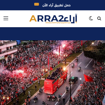
حمل تطبيق آراء الآن
بحث
الوضع
الق
عن
المظلم