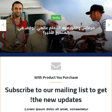
ع
ا
آراء
ل
و
بوفوطا يكتب : بين صمت الحكومة وسباق
ي
الانتخابات… هل أصبحت إدارة الأزمات خارج
أولويات الفاعلين السياسيين؟
ب
With Product You Purchase
Subscribe to our mailing list to get
the new updates!
Lorem ipsum dolor sit amet, consectetur.