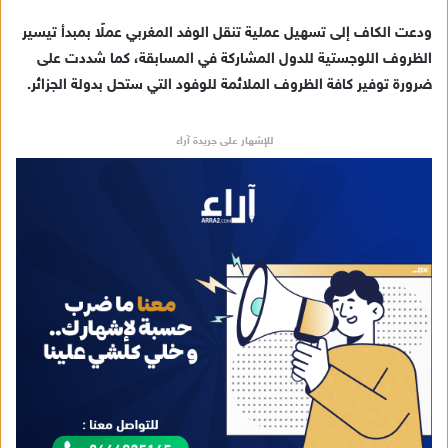
د
ودعت الكاف إلى تسهيل عملية تنقل الوفد المغربي عملًا بمبدأ تيسير
ا
الظروف اللوجستية للدول المشاركة في المسابقة، كما شددت على
إ
ضرورة توفير كافة الظروف الملائمة للوفود التي ستحل بدولة الجزائر.
ل
ك
ت
للإشهار على جريدة آراء
ر
و
ن
ي
ا