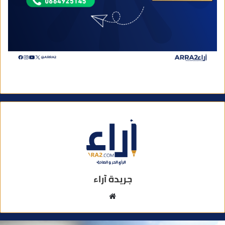
جريدة آراء
م
و
ق