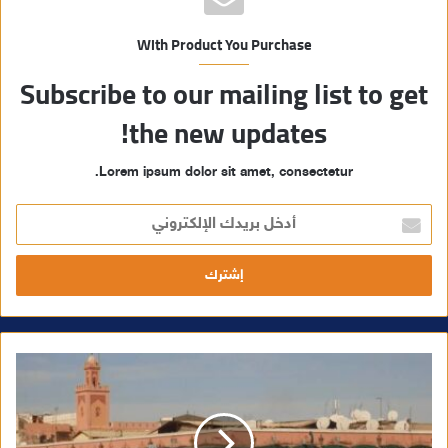
With Product You Purchase
Subscribe to our mailing list to get
the new updates!
Lorem ipsum dolor sit amet, consectetur.
أ
د
خ
ل
ب
ر
ي
د
ك
ا
ل
إ
ل
ك
ت