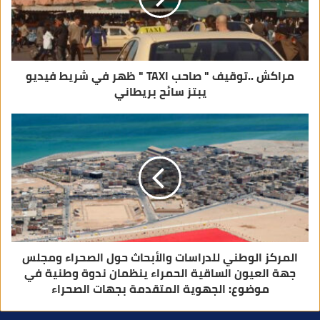
ر
و
ن
ي
مراكش ..توقيف " صاحب TAXI " ظهر في شريط فيديو
يبتز سائح بريطاني
المركز الوطني للدراسات والأبحاث حول الصحراء ومجلس
جهة العيون الساقية الحمراء ينظمان ندوة وطنية في
موضوع: الجهوية المتقدمة بجهات الصحراء