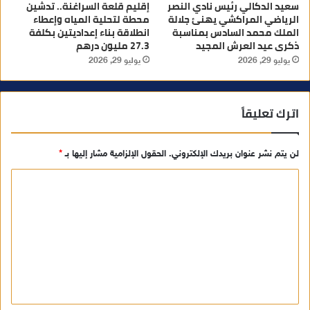
سعيد الدكالي رئيس نادي النصر
إقليم قلعة السراغنة.. تدشين
الرياضي المراكشي يهنئ جلالة
محطة لتحلية المياه وإعطاء
الملك محمد السادس بمناسبة
انطلاقة بناء إعداديتين بكلفة
ذكرى عيد العرش المجيد
27.3 مليون درهم
يوليو 29, 2026
يوليو 29, 2026
اترك تعليقاً
لن يتم نشر عنوان بريدك الإلكتروني.
الحقول الإلزامية مشار إليها بـ
*
ا
ل
ت
ع
ل
ي
ق