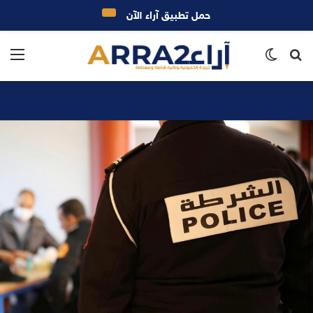
حمل تطبيق آراء الآن
بحث
الوضع
الق
عن
المظلم