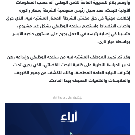
وأوضح بلاغ للمديرية العامة للأمن الوطني أنه حسب المعلومات
إ
الأولية للبحث، فقد سجل رئيس مفوضية الشرطة بمطار زاكورة
ل
ك
إخلالات مهنية في حق مفتش الشرطة الممتاز المشتبه فيه، الذي خرق
ت
واجبات الانضباط واستخدم سلاحه الوظيفي بشكل غير مشروع،
ر
متسببا في إصابة رئيسه في العمل بجرح على مستوى حاجبه الأيسر
و
بواسطة عيار ناري.
ن
ي
وقد تم تجريد الموظف المشتبه فيه من سلاحه الوظيفي وإيداعه رهن
ا
تدبير الحراسة النظرية على خلفية البحث القضائي، الذي يجري تحت
إشراف النيابة العامة المختصة، وذلك للكشف عن جميع الظروف
والملابسات والخلفيات المحيطة بهذا الحادث.
للإشهار على جريدة آراء