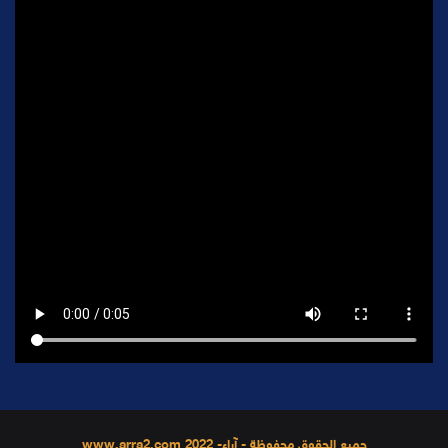
جميع الحقوق محفوظة - آراء- 2022 www.arra2.com