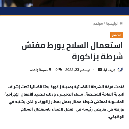
الرئيسية
/
مجتمع
مجتمع
استعمال السلاح يورط مفتش
شرطة بزاكورة
جريدة آراء
أ
ديسمبر 23, 2022
0
دقيقة واحدة
ر
س
فتحت فرقة الشرطة القضائية بمدينة زاكورة بحثا قضائيا تحت إشراف
ل
النيابة العامة المختصة، مساء الخميس، وذلك لتحديد الأفعال الإجرامية
ب
المنسوبة لمفتش شرطة ممتاز يعمل بمطار زاكورة، والذي يشتبه في
ر
تورطه في تعريض رئيسه في العمل لاعتداء باستعمال السلاح
ي
الوظيفي.
د
ا