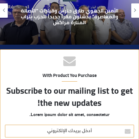
و
بعد تداول فيديو يوثق العملية.. أمن مراكش
ي
يطيح بقاصر مشتبه في تورطه في سرقة
مسلحة..
ب
With Product You Purchase
Subscribe to our mailing list to get
the new updates!
Lorem ipsum dolor sit amet, consectetur.
أ
د
خ