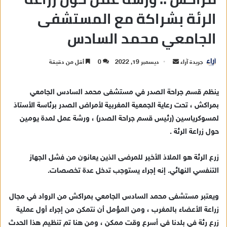
الرئة بشراكة مع المستشفى
الجامعي محمد السادس
جريدة آراء
أ
ديسمبر 19, 2022
0
أقل من دقيقة
ر
س
ينظم قسم جراحة الصدر في مستشفى محمد السادس الجامعي
ل
بمراكش ، تحت رعاية الجمعية المغربية لأمراض الصدر برئاسة الأستاذ
ب
لمسوكرياسين (رئيس قسم جراحة الصدر) ، ورشة عمل لمدة يومين
ر
حول زراعة الرئة .
ي
د
زرع الرئة هو الملاذ الأخير للمرضى الذين يعانون من فشل الجهاز
ا
التنفسي النهائي. إنه إجراء يستوجب تدخل عدة تخصصات.
إ
ل
ك
ويعتبر مستشفى محمد السادس الجامعي بمراكش من الرواد في مجال
ت
زراعة الأعضاء بالمغرب ، ومن المؤمل أن نتمكن من إجراء أول عملية
ر
زرع رئة في بلدنا في أسرع وقت ممكن ، ومن هنا تم تنظيم هذا الحدث