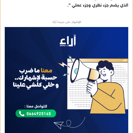
و
الذي يضم جزء نظري وجزء عملي “.
ن
ي
للإشهار على جريدة آراء
ا