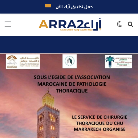
حمل تطبيق آراء الآن
بحث
الوضع
الق
عن
المظلم