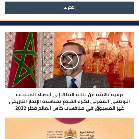
ل
ب
ر
ي
د
ك
ا
ل
إ
ل
ك
ت
ر
و
ن
ي
برقية تهنئة من جلالة الملك إلى أعضـاء المنتخـب
الـوطنـي المغربي لكـرة القـدم بمناسبة الإنجاز التاريخي
غير المسبوق في منافسات كأس العالم قطر 2022